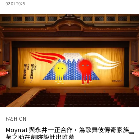
處的時尚氣息。
02.01.2026
FASHION
Moynat 與永井一正合作，為歌舞伎傳奇家族
菊之助在劇院設計出帷幕