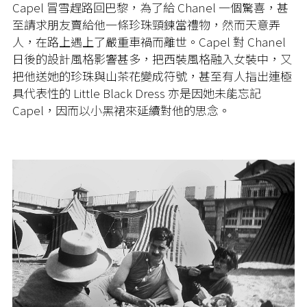
Capel 冒雪趕路回巴黎，為了給 Chanel 一個驚喜，甚
至請求朋友賣給他一條珍珠頸鍊當禮物，然而天意弄
人，在路上遇上了嚴重車禍而離世。Capel 對 Chanel
日後的設計風格影響甚多，把西裝風格融入女裝中，又
把他送她的珍珠與山茶花變成符號，甚至有人指出連極
具代表性的 Little Black Dress 亦是因她未能忘記
Capel，因而以小黑裙來延續對他的思念。