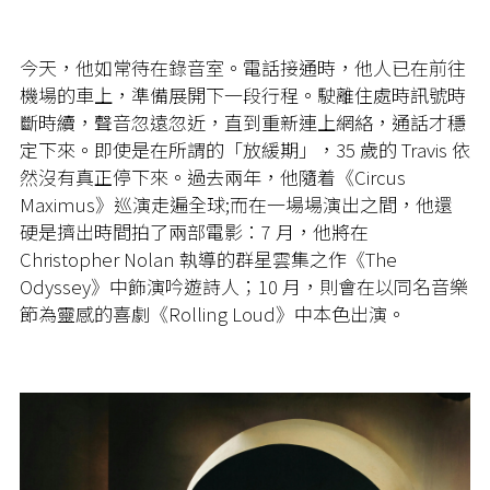
今天，他如常待在錄音室。電話接通時，他人已在前往
機場的車上，準備展開下一段行程。駛離住處時訊號時
斷時續，聲音忽遠忽近，直到重新連上網絡，通話才穩
定下來。即使是在所謂的「放緩期」，35 歲的 Travis 依
然沒有真正停下來。過去兩年，他隨着《Circus
Maximus》巡演走遍全球;而在一場場演出之間，他還
硬是擠出時間拍了兩部電影：7 月，他將在
Christopher Nolan 執導的群星雲集之作《The
Odyssey》中飾演吟遊詩人；10 月，則會在以同名音樂
節為靈感的喜劇《Rolling Loud》中本色出演。