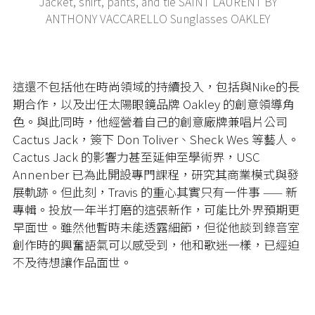
Jacket, shirt, pants, and tie SAINT LAURENT BY
ANTHONY VACCARELLO Sunglasses OAKLEY
這還不包括他在時尚領域的持續投入，包括與Nike的長
期合作，以及出任太陽眼鏡品牌 Oakley 的創意領導角
色。與此同時，他經營着自己的創意廠牌兼唱片公司
Cactus Jack，簽下 Don Toliver、Sheck Wes 等藝人。
Cactus Jack 的影響力甚至延伸至學術界，USC
Annenber 已為此開設專門課程，研究其商業模式與發
展軌跡。但此刻，Travis 的重心其實只有一件事 —— 新
專輯。投放一年半打磨的這張新作，可能比外界預期更
早面世。雖然他暫時未能透露細節，但從他談到錄音室
創作時的興奮語氣可以感受到，他和歌迷一樣，已經迫
不及待想讓作品面世。