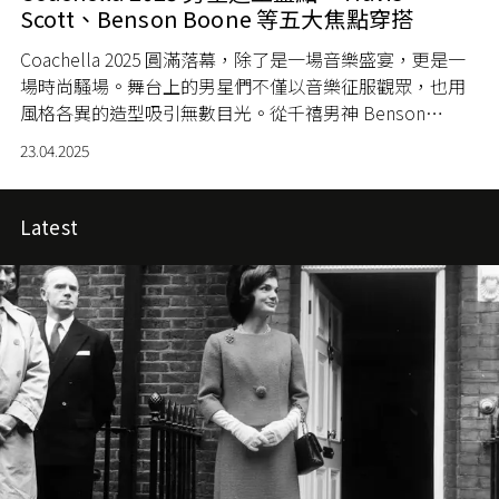
Scott、Benson Boone 等五大焦點穿搭
Coachella 2025 圓滿落幕，除了是一場音樂盛宴，更是一
場時尚騷場。舞台上的男星們不僅以音樂征服觀眾，也用
風格各異的造型吸引無數目光。從千禧男神 Benson
Boone、嘻哈潮流教父 Travis Scott、搖滾傳奇 Green
23.04.2025
Day、抒情王子 Keshi，到韓流男團 Enhypen，各自展現專
屬魅力與造型哲學。
Latest