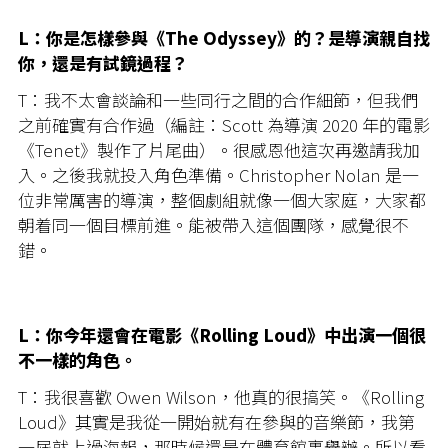
L：你是怎樣參與《The Odyssey》的？是導演親自找
你，還是有試鏡過程？
T：我不太會談論和一些同行之間的合作細節，但我們
之前確實有合作過（編註：Scott 為導演 2020 年的電影
《Tenet》製作了片尾曲）。很感恩他這次再邀請我加
入。之後我就投入角色準備。Christopher Nolan 是一
位非常厲害的導演，整個劇組就像一個大家庭，大家都
朝着同一個目標前進。能被帶入這個團隊，感覺很不
錯。
L：你今年還會在電影《Rolling Loud》中出演一個很
不一樣的角色。
T：我很喜歡 Owen Wilson，他真的很搞笑。《Rolling
Loud》其實是我從一開始就有在參與的音樂節，我第
一屆就上過海報，那時候還是在體育館裏舉辦。所以看