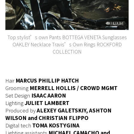
Top stylist’s own Pants BOTTEGA VENETA Sunglasses
OAKLEY Necklace Travis’s Own Rings ROCKFORD
COLLECTION
Hair
MARCUS PHILLIP HATCH
Grooming
MERRELL HOLLIS / CROWD MGMT
Set Design
ISAAC AARON
Lighting
JULIET LAMBERT
Produced by
ALEXEY GALETSKIY, ASHTON
WILSON and
CHRISTIAN FLIPPO
Digital tech
TOMA KOSTYGINA
Lighting assistants
MICHAEL CAMACHO and