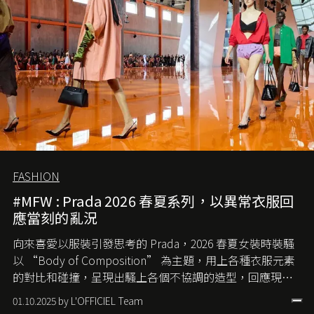
FASHION
#MFW : Prada 2026 春夏系列，以異常衣服回
應當刻的亂況
向來喜愛以服裝引發思考的 Prada，2026 春夏女裝時裝騷
以 “Body of Composition” 為主題，用上各種衣服元素
的對比和碰撞，呈現出騷上各個不協調的造型，回應現今
社會各種資訊、文化超載的現象。
01.10.2025 by L'OFFICIEL Team