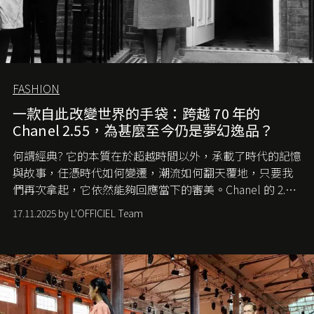
FASHION
一款自此改變世界的手袋：跨越 70 年的
Chanel 2.55，為甚麼至今仍是夢幻逸品？
何謂經典? 它的本質在於超越時間以外，承載了時代的記憶
與故事，任憑時代如何變遷，潮流如何翻天覆地，只要我
們再次拿起，它依然能夠回應當下的審美。Chanel 的 2.55
手袋更是這樣存在，自問世至今，一直有着舉足輕重的地
17.11.2025 by L'OFFICIEL Team
位。如果說每個女生的第一個夢想手袋是 Chanel，那 2.55
就是無可動搖的首選，不論70 年前還是 70 年後，大眾始終
愛它的雋永與優雅。那麼這個手袋是怎麼誕生的呢？又為
甚麼取名叫 2.55 ？今天就由《L'Officiel HK》帶你穿越流金
歲月，回顧 2.55 的誕生故事。