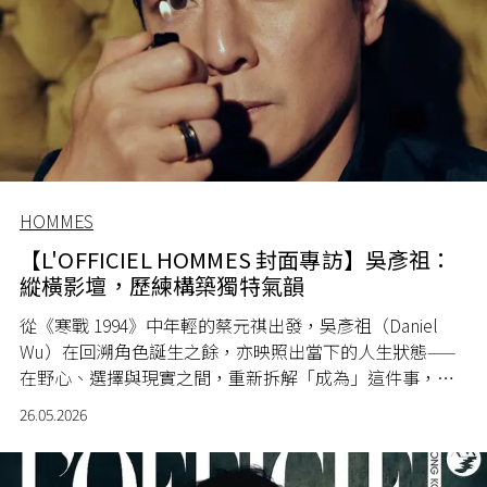
HOMMES
【L'OFFICIEL HOMMES 封面專訪】吳彥祖：
縱橫影壇，歷練構築獨特氣韻
從《寒戰 1994》中年輕的蔡元祺出發，吳彥祖（Daniel
Wu）在回溯角色誕生之餘，亦映照出當下的人生狀態——
在野心、選擇與現實之間，重新拆解「成為」這件事，一
步步走向今日的自己。
26.05.2026