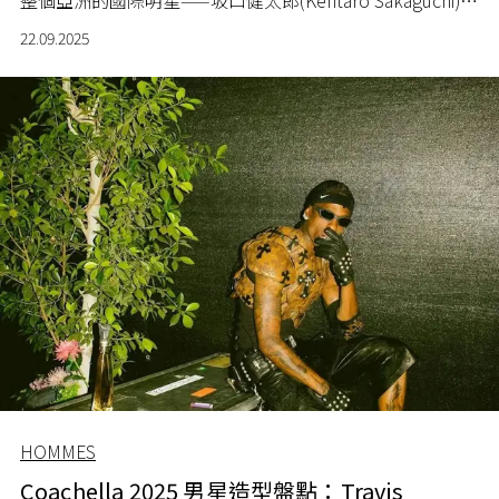
對他而言，演藝生涯是一段不斷探索和自我發現的旅程，
22.09.2025
一切都展示了他在演藝道路上的成長與堅持，也讓我們對
他未來的無限可能充滿期待。
HOMMES
Coachella 2025 男星造型盤點：Travis