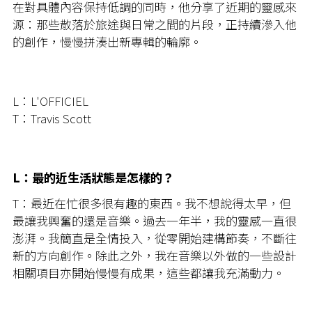
在對具體內容保持低調的同時，他分享了近期的靈感來
源：那些散落於旅途與日常之間的片段，正持續滲入他
的創作，慢慢拼湊出新專輯的輪廓。
L：L'OFFICIEL
T：Travis Scott
L：最的近生活狀態是怎樣的？
T：最近在忙很多很有趣的東西。我不想說得太早，但
最讓我興奮的還是音樂。過去一年半，我的靈感一直很
澎湃。我簡直是全情投入，從零開始建構節奏，不斷往
新的方向創作。除此之外，我在音樂以外做的一些設計
相關項目亦開始慢慢有成果，這些都讓我充滿動力。