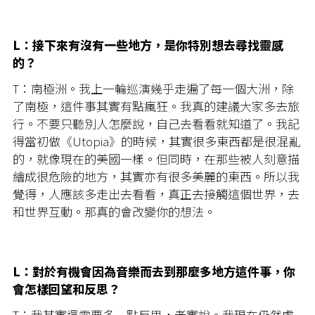
L：接下來有沒有一些地方，是你特別想去尋找靈感
的？
T：南極洲。我上一輪巡演幾乎走遍了每一個大洲，除
了南極，這件事其實有點瘋狂。我真的建議大家多去旅
行。不要只聽別人怎麼說，自己去看看就知道了。我記
得當初做《Utopia》的時候，其實很多東西都是很混亂
的，就像現在的美國一樣。但同時，在那些被人刻意描
繪成很危險的地方，其實亦有很多美麗的東西。所以我
覺得，人應該多走出去看看，真正去接觸這個世界，去
和世界互動。那真的會改變你的想法。
L：對於有機會因為音樂而去到那麼多地方這件事，你
會怎樣回望和反思？
T：我其實還需要多一點反思，老實說。我現在仍然處