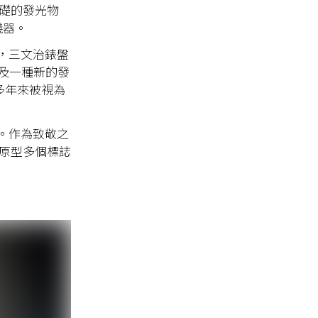
礎的發光物
儀器。
，三文治錶盤
及一種新的發
多年來被視為
。作為
致敬之
ir 原型多個標誌