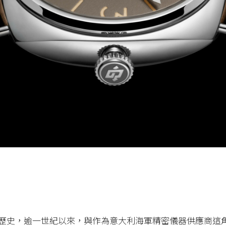
歷史，逾一世紀以來，與作為意大利海軍精密儀器供應商這