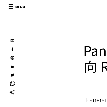
MENU
Pa
向 R
Panera