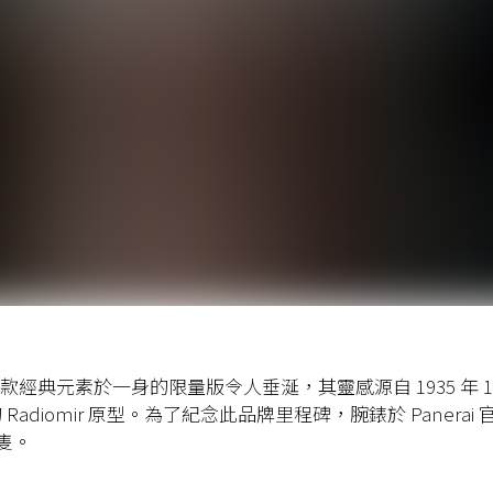
款經典元素於一身的限量版令人垂涎，其靈感源自
1935
年
1
的
Radiomir
原型。為了紀念此品牌里程碑，腕錶
於
Panerai
隻。