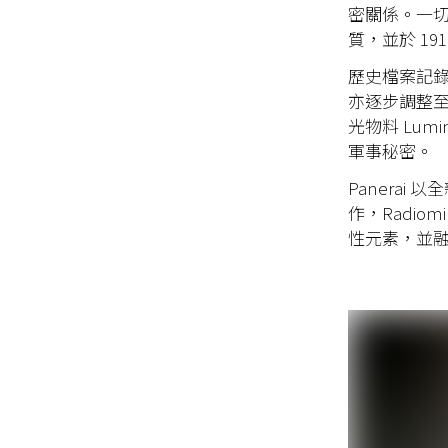
密關係。一
質，並於
19
歷史檔案記
亦逐步調整
光物料
Lumi
軍事秘密。
Panerai
以全
作，
Radiomi
性元素，並