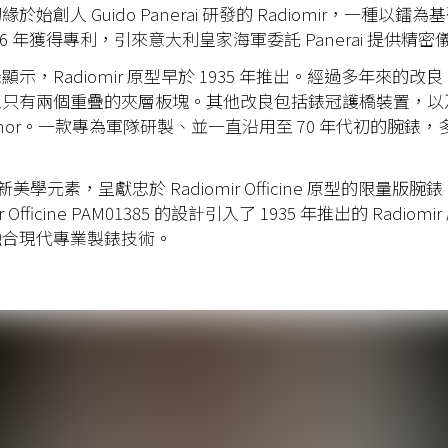
切緣於始創人
Guido Panerai
研發的
Radiomir
，一種以鐳為基
16
年獲得專利，引來意大利皇家海軍委託
Panerai
提供精密
錄顯示，
Radiomir
原型早於
1935
年推出。經過多年來的改良
至只有兩個重疊的夾層板塊。其他改良包括錶冠護橋裝置，以
nor
。一款專為軍隊研製、並一直沿用至
70
年代初的腕錶，
新美學元素，呈獻忠於
Radiomir Officine
原型的限量版腕錶
r Officine PAM01385
的設計引入了
1935
年推出的
Radiom
融合現代專業製錶技術。