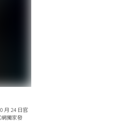
0
月
24
日官
 官網
獨家發