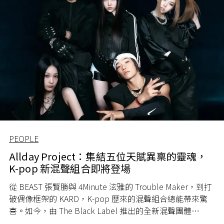
PEOPLE
Allday Project：集結五位天賦異稟的靈魂，
K-pop 新混聲組合即將登場
從 BEAST 張賢勝與 4Minute 泫雅的 Trouble Maker，到打
破偶像框架的 KARD，K-pop 歷來的混聲組合總能帶來驚
喜。如今，由 The Black Label 推出的全新混聲團體
Allday Project，即將再次為 K-pop 界注入一股嶄新能量。