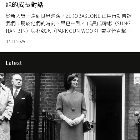
旭的成長對話
從新人獎一路到世界巡演，ZEROBASEONE 正用行動告訴
我們：屬於他們的時刻，早已來臨。 成員成韓彬（SUNG
HAN BIN）與朴乾旭（PARK GUN WOOK）帶我們直擊他
們的「現在進行式」。
07.11.2025
Latest