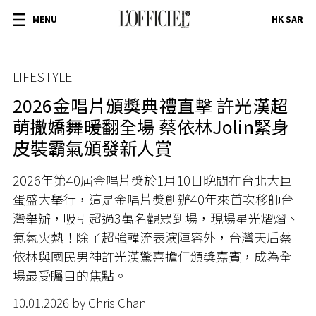
MENU
HK SAR
LIFESTYLE
2026金唱片頒獎典禮直擊 許光漢超
萌撒嬌舞暖翻全場 蔡依林Jolin緊身
皮裝霸氣頒發新人賞
2026年第40屆金唱片獎於1月10日晚間在台北大巨
蛋盛大舉行，這是金唱片獎創辦40年來首次移師台
灣舉辦，吸引超過3萬名觀眾到場，現場星光熠熠、
氣氛火熱！除了超強韓流表演陣容外，台灣天后蔡
依林與國民男神許光漢驚喜擔任頒獎嘉賓，成為全
場最受矚目的焦點。
10.01.2026 by Chris Chan