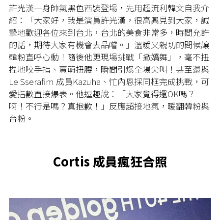
許光漢一身帥氣黑色西裝登場，先用超流利韓文自我介
紹：「大家好，我是演員許光漢，很高興見到大家，誠
摯地歡迎各位來到台北，台北的美食非常多，時間允許
的話，期待大家有機會去品嚐。」溫暖又親切的問候讓
韓粉直呼心動！隨後他更現場挑戰「撒嬌舞」，毫不扭
捏地咬手指、賣萌扭腰，瞬間引爆全場尖叫！甚至還與
Le Sserafim 成員Kazuha、忙內恩採同框完成挑戰，可
愛指數直接爆表。他逗趣說：「大家覺得還OK嗎？
啊！不行是嗎？真抱歉！」反應超接地氣，暖翻韓粉與
台粉。
Cortis 成員瘋狂合照