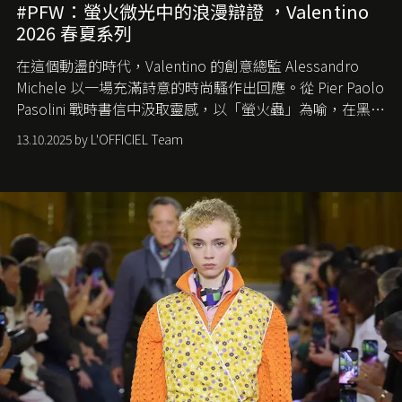
#PFW：螢火微光中的浪漫辯證 ，Valentino
2026 春夏系列
在這個動盪的時代，
Valentino
的創意總監
Alessandro
Michele
以一場充滿詩意的時尚騷作出回應。從
Pier Paolo
Pasolini
戰時書信中汲取靈感，以「螢火蟲」為喻，在黑暗
中找尋希望的微光。
13.10.2025 by L'OFFICIEL Team