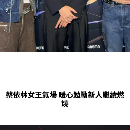
蔡依林女王氣場 暖心勉勵新人繼續燃
燒