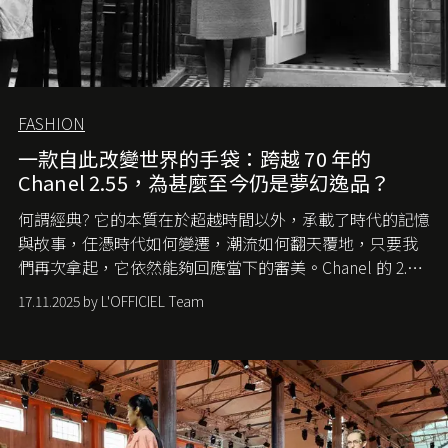
FASHION
一款自此改變世界的手袋：跨越 70 年的
Chanel 2.55，為甚麼至今仍是夢幻逸品？
何謂經典? 它的本質在於超越時間以外，承載了時代的記憶
與故事，任憑時代如何變遷，潮流如何翻天覆地，只要我
們再次拿起，它依然能夠回應當下的審美。Chanel 的 2.55
手袋更是這樣存在，自問世至今，一直有着舉足輕重的地
17.11.2025 by L'OFFICIEL Team
位。如果說每個女生的第一個夢想手袋是 Chanel，那 2.55
就是無可動搖的首選，不論70 年前還是 70 年後，大眾始終
愛它的雋永與優雅。那麼這個手袋是怎麼誕生的呢？又為
甚麼取名叫 2.55 ？今天就由《L'Officiel HK》帶你穿越流金
歲月，回顧 2.55 的誕生故事。