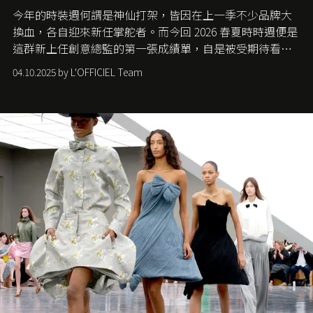
今年的時裝週何謂是神仙打架，皆因在上一季不少品牌大
換血，各自迎來新任掌舵者。而今回 2026 春夏時時週便是
這群新上任創意總監的第一張成績單，自是被受期待看他
們如何各顯神通。意大利老牌 Gucci 在過去幾個季度業績
04.10.2025 by L'OFFICIEL Team
難已救回，開雲集團任命成功曾翻轉 Balenciaga 的愛將
Demna Gvasalia 接手，複製過往的成功。當時消息一出集
團市值一日蒸發 30 億美元，大眾擔心走得太前的 Demna
會忽略品牌的美學基礎，最後變成三不像。而從剛剛推出
的首作所造成的話題及關注度，我們便知道 Demna 沒這麼
簡單，一個嶄新的 Gucci 時代已經展開！