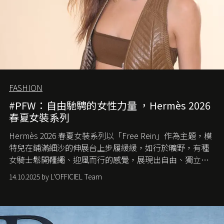
FASHION
#PFW：自由馳騁的女性力量 ，Hermès 2026
春夏女裝系列
Hermès 2026 春夏女裝系列以「Free Rein」作為主題，模
特兒在鋪滿細沙的伸展台上步履緩緩，如行於曠野，有種
女騎士鬆開韁繩、迎風而行的感覺，展現出自由、獨立與
從容的態度。
14.10.2025 by L'OFFICIEL Team