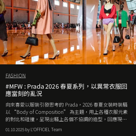
FASHION
#MFW : Prada 2026 春夏系列，以異常衣服回
應當刻的亂況
向來喜愛以服裝引發思考的 Prada，2026 春夏女裝時裝騷
以 “Body of Composition” 為主題，用上各種衣服元素
的對比和碰撞，呈現出騷上各個不協調的造型，回應現今
社會各種資訊、文化超載的現象。
01.10.2025 by L'OFFICIEL Team