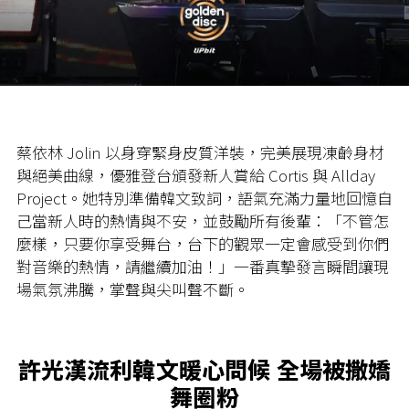
蔡依林 Jolin 以身穿緊身皮質洋裝，完美展現凍齡身材
與絕美曲線，優雅登台頒發新人賞給 Cortis 與 Allday
Project。她特別準備韓文致詞，語氣充滿力量地回憶自
己當新人時的熱情與不安，並鼓勵所有後輩：「不管怎
麼樣，只要你享受舞台，台下的觀眾一定會感受到你們
對音樂的熱情，請繼續加油！」一番真摯發言瞬間讓現
場氣氛沸騰，掌聲與尖叫聲不斷。
許光漢流利韓文暖心問候 全場被撒嬌
舞圈粉