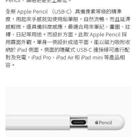
全新 Apple Pencil （USB-C）具備像素等級的精準
度，
用起來手感就如使用鉛筆般，自然流暢，而且
延滯
感輕微，還具備斜度感應，
最適合用來
筆記、
畫圖
、註
釋、日記等用途。而設計方面，此款 Apple Pencil 採
用霧面外觀，筆身一側設計成這平面，能以磁力吸附收
納於 iPad 側面，側面的隱藏式 USB-C 連接線可進行配
對及充電，iPad Pro、iPad Air 和 iPad mini 等產品相
容。