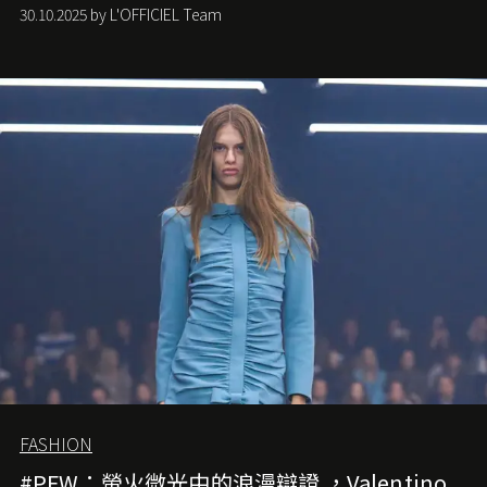
潮，讓這股經典風格再度回到大眾視線。
30.10.2025 by L'OFFICIEL Team
FASHION
#PFW：螢火微光中的浪漫辯證 ，Valentino