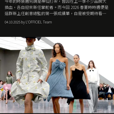
今年的時裝週何謂是神仙打架，皆因在上一季不少品牌大
換血，各自迎來新任掌舵者。而今回 2026 春夏時時週便是
這群新上任創意總監的第一張成績單，自是被受期待看他
們如何各顯神通。意大利老牌 Gucci 在過去幾個季度業績
04.10.2025 by L'OFFICIEL Team
難已救回，開雲集團任命成功曾翻轉 Balenciaga 的愛將
Demna Gvasalia 接手，複製過往的成功。當時消息一出集
團市值一日蒸發 30 億美元，大眾擔心走得太前的 Demna
會忽略品牌的美學基礎，最後變成三不像。而從剛剛推出
的首作所造成的話題及關注度，我們便知道 Demna 沒這麼
簡單，一個嶄新的 Gucci 時代已經展開！