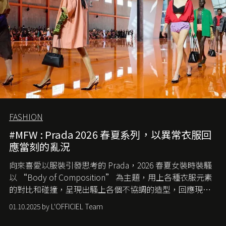
FASHION
#MFW : Prada 2026 春夏系列，以異常衣服回
應當刻的亂況
向來喜愛以服裝引發思考的 Prada，2026 春夏女裝時裝騷
以 “Body of Composition” 為主題，用上各種衣服元素
的對比和碰撞，呈現出騷上各個不協調的造型，回應現今
社會各種資訊、文化超載的現象。
01.10.2025 by L'OFFICIEL Team