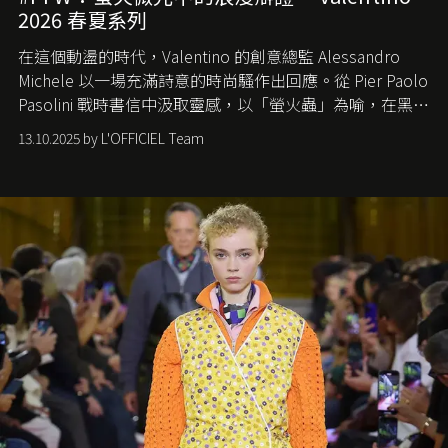
2026 春夏系列
在這個動盪的時代，
Valentino
的創意總監
Alessandro
Michele
以一場充滿詩意的時尚騷作出回應。從
Pier Paolo
Pasolini
戰時書信中汲取靈感，以「螢火蟲」為喻，在黑暗
中找尋希望的微光。
13.10.2025 by L'OFFICIEL Team