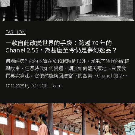
FASHION
一款自此改變世界的手袋：跨越 70 年的
Chanel 2.55，為甚麼至今仍是夢幻逸品？
何謂經典? 它的本質在於超越時間以外，承載了時代的記憶
與故事，任憑時代如何變遷，潮流如何翻天覆地，只要我
們再次拿起，它依然能夠回應當下的審美。Chanel 的 2.55
手袋更是這樣存在，自問世至今，一直有着舉足輕重的地
17.11.2025 by L'OFFICIEL Team
位。如果說每個女生的第一個夢想手袋是 Chanel，那 2.55
就是無可動搖的首選，不論70 年前還是 70 年後，大眾始終
愛它的雋永與優雅。那麼這個手袋是怎麼誕生的呢？又為
甚麼取名叫 2.55 ？今天就由《L'Officiel HK》帶你穿越流金
歲月，回顧 2.55 的誕生故事。