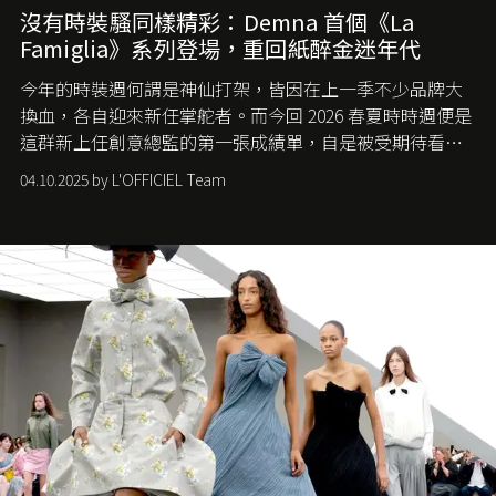
沒有時裝騷同樣精彩：Demna 首個《La
Famiglia》系列登場，重回紙醉金迷年代
今年的時裝週何謂是神仙打架，皆因在上一季不少品牌大
換血，各自迎來新任掌舵者。而今回 2026 春夏時時週便是
這群新上任創意總監的第一張成績單，自是被受期待看他
們如何各顯神通。意大利老牌 Gucci 在過去幾個季度業績
04.10.2025 by L'OFFICIEL Team
難已救回，開雲集團任命成功曾翻轉 Balenciaga 的愛將
Demna Gvasalia 接手，複製過往的成功。當時消息一出集
團市值一日蒸發 30 億美元，大眾擔心走得太前的 Demna
會忽略品牌的美學基礎，最後變成三不像。而從剛剛推出
的首作所造成的話題及關注度，我們便知道 Demna 沒這麼
簡單，一個嶄新的 Gucci 時代已經展開！