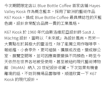
今次期間限定店以 Blue Bottle Coffee 首家店鋪 Hayes
Valley Kiosk 作為概念藍本，採用了歐洲的藝術作品
K67 Kiosk，換成 Blue Bottle Coffee 最具標誌性的天藍
色調，設計非常配合品牌一貫的工業風格。
K67 Kiosk 於 1960 年代由斯洛維尼亞設計師 Saša J.
Mächtig 設計，當時以「未來感」為設計風尚。而另一
大賣點在於其極大的靈活性，除了能獨立用作咖啡亭、
報紙檔、小食亭外，更可組裝、擴展或改造，變成辦公
室、展覽空間等，並可因應需要變換不同顏色。時至今
天依然在世界各地被受使用，甚至被紐約現代藝術博物
館（MoMA）納入 20 世紀設計收藏。下次如果有機會
離境的話，不妨到機場品嘗咖啡，順道欣賞一下 K67
Kiosk 的現代設計。