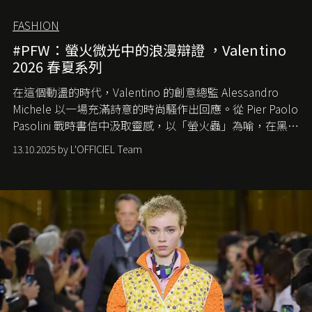
FASHION
#PFW：螢火微光中的浪漫辯證 ，Valentino
2026 春夏系列
在這個動盪的時代，
Valentino
的創意總監
Alessandro
Michele
以一場充滿詩意的時尚騷作出回應。從
Pier Paolo
Pasolini
戰時書信中汲取靈感，以「螢火蟲」為喻，在黑暗
中找尋希望的微光。
13.10.2025 by L'OFFICIEL Team