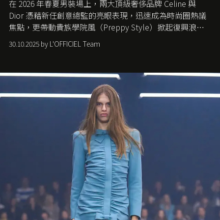
在 2026 年春夏男裝場上，兩大頂級奢侈品牌 Celine 與
Dior 憑藉新任創意總監的亮眼表現，迅速成為時尚圈熱議
焦點，更帶動貴族學院風（Preppy Style）掀起復興浪
潮，讓這股經典風格再度回到大眾視線。
30.10.2025 by L'OFFICIEL Team