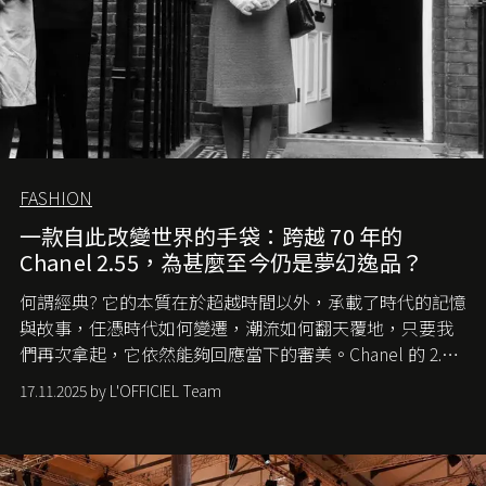
FASHION
一款自此改變世界的手袋：跨越 70 年的
Chanel 2.55，為甚麼至今仍是夢幻逸品？
何謂經典? 它的本質在於超越時間以外，承載了時代的記憶
與故事，任憑時代如何變遷，潮流如何翻天覆地，只要我
們再次拿起，它依然能夠回應當下的審美。Chanel 的 2.55
手袋更是這樣存在，自問世至今，一直有着舉足輕重的地
17.11.2025 by L'OFFICIEL Team
位。如果說每個女生的第一個夢想手袋是 Chanel，那 2.55
就是無可動搖的首選，不論70 年前還是 70 年後，大眾始終
愛它的雋永與優雅。那麼這個手袋是怎麼誕生的呢？又為
甚麼取名叫 2.55 ？今天就由《L'Officiel HK》帶你穿越流金