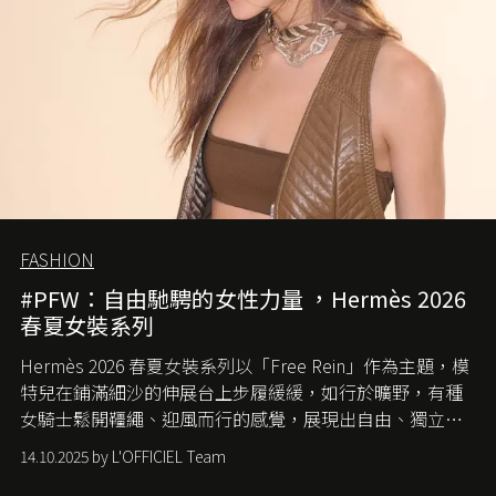
FASHION
#PFW：自由馳騁的女性力量 ，Hermès 2026
春夏女裝系列
Hermès 2026 春夏女裝系列以「Free Rein」作為主題，模
特兒在鋪滿細沙的伸展台上步履緩緩，如行於曠野，有種
女騎士鬆開韁繩、迎風而行的感覺，展現出自由、獨立與
從容的態度。
14.10.2025 by L'OFFICIEL Team