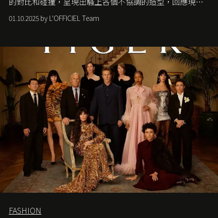
的對比和碰撞，呈現出騷上各個不協調的造型，回應現今
社會各種資訊、文化超載的現象。
01.10.2025 by L'OFFICIEL Team
FASHION