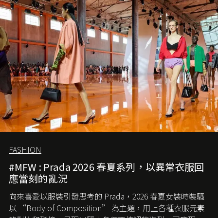
歲月，回顧 2.55 的誕生故事。
FASHION
#MFW : Prada 2026 春夏系列，以異常衣服回
應當刻的亂況
向來喜愛以服裝引發思考的 Prada，2026 春夏女裝時裝騷
以 “Body of Composition” 為主題，用上各種衣服元素