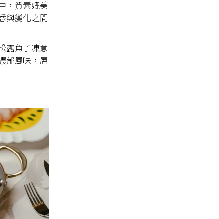
中，質素媲美
悉與變化之間
松露魚子凍意
濃郁風味，層