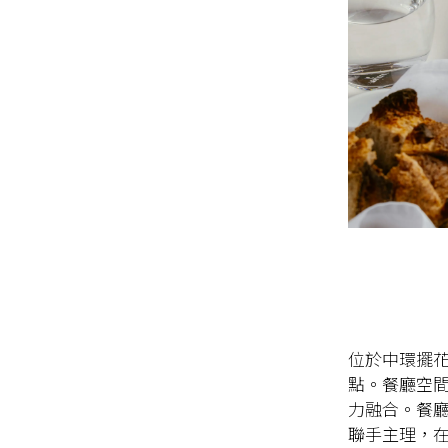
位於中環擺花
點。餐廳空間由
力融合。餐廳由米
聯手主理，在