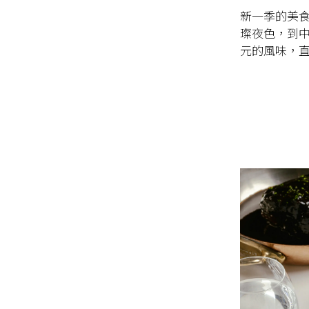
新一季的美
璨夜色，到
元的風味，