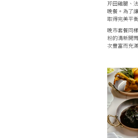
芹田雞腿、
晚餐。為了
取得完美平
晚市套餐同
粉的清新開
次豐富而充