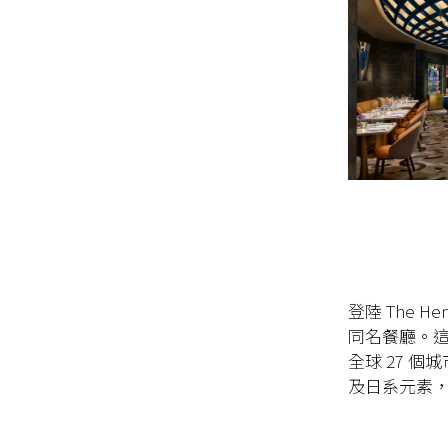
登陸 The He
同名餐廳。
全球 27 
及日系元素