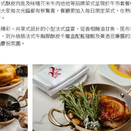
法式酥皮肉批及味噌芥末牛肉他他等招牌菜式呈現於午市套餐
讓大家每次光臨都有新驚喜，餐廳更加入每日限定菜式，在熟
衡。
樣精彩，共享式設計的小型法式盛宴，從香柑醃油甘魚、昆布
胃，到升級版法式牛胸腺酥皮千層盒配藍龍蝦及黃酒忌廉醬的
滿慶祝氛圍。