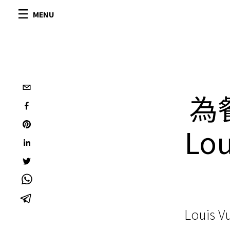
MENU
為
Lo
Loui