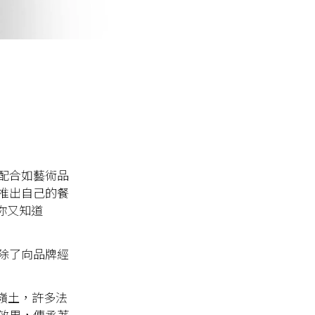
配合如藝術品
推出自己的餐
過你又知道
，除了向品牌經
高嶺土，許多法
效果，傳承著