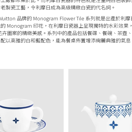
古老製瓷工藝，令利摩日成為高級精緻白瓷的代名詞。
s Vuitton 品牌的 Monogram Flower Tile 系列就是出產
的 Monogram 印花，在利摩日瓷器上呈現獨特的水彩效果
am 花卉圖案的精緻美感。系列中的產品包括餐碟、餐碗、茶壺
，配以高雅的白和藍配色，能為餐桌佈置增添絢麗典雅的氣息