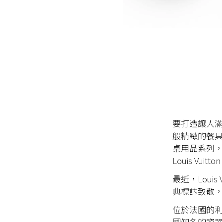
要打造讓人
般精緻的餐
桌用品系列，大
Louis Vui
最近，Loui
典標誌致敬
位於法國的利
國知名的瓷