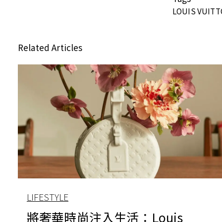
LOUIS VUIT
Related Articles
LIFESTYLE
將奢華時尚注入生活：Louis