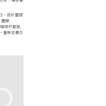
於利摩日，設計靈感
，盡顯
、咖啡杯套裝
，重新定義生