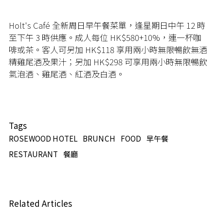
Holt's Café
全新周日早午餐菜單，逢星期日中午
12
時
至下午
3
時供應。
成人每位 HK
$580+10%
，連一杯咖
啡或茶。客人可另加
HK$118
享用兩小時無限暢飲無酒
精雞尾酒及果汁；另加 HK
$298
可享用兩小時無限暢飲
氣泡酒、雞尾酒、紅酒及白酒。
Tags
ROSEWOOD HOTEL
BRUNCH
FOOD
早午餐
RESTAURANT
餐廳
Related Articles