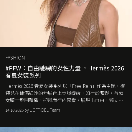
FASHION
#PFW：自由馳騁的女性力量 ，Hermès 2026
春夏女裝系列
Hermès 2026 春夏女裝系列以「Free Rein」作為主題，模
特兒在鋪滿細沙的伸展台上步履緩緩，如行於曠野，有種
女騎士鬆開韁繩、迎風而行的感覺，展現出自由、獨立與
從容的態度。
14.10.2025 by L'OFFICIEL Team