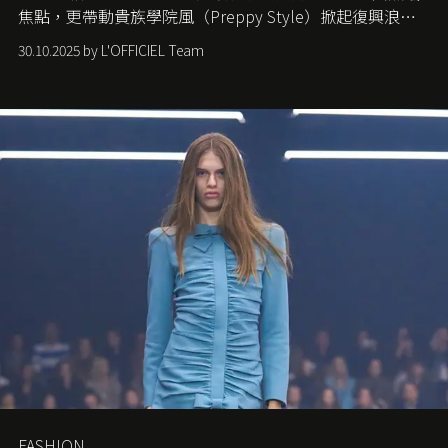
焦點，更帶動貴族學院風（Preppy Style）掀起復興浪
潮，讓這股經典風格再度回到大眾視線。
30.10.2025 by L'OFFICIEL Team
FASHION