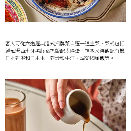
客人可從六道經典港式招牌菜自選一道主菜，菜式包括
鮮茄焗西班牙黑豚豬扒飯配太陽蛋、神級叉燒飯配有機
日本雞蛋和日本米、乾炒和牛河、焗葡國雞飯等。