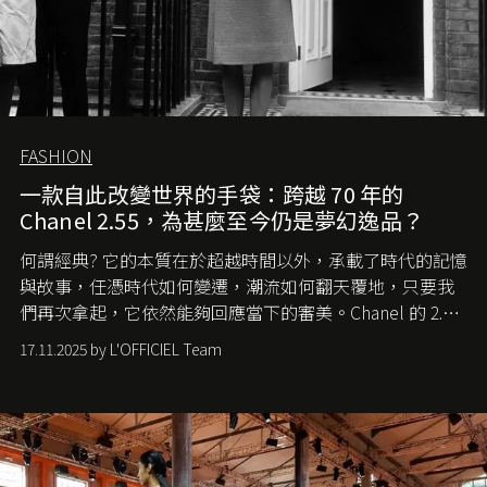
FASHION
一款自此改變世界的手袋：跨越 70 年的
Chanel 2.55，為甚麼至今仍是夢幻逸品？
何謂經典? 它的本質在於超越時間以外，承載了時代的記憶
與故事，任憑時代如何變遷，潮流如何翻天覆地，只要我
們再次拿起，它依然能夠回應當下的審美。Chanel 的 2.55
手袋更是這樣存在，自問世至今，一直有着舉足輕重的地
17.11.2025 by L'OFFICIEL Team
位。如果說每個女生的第一個夢想手袋是 Chanel，那 2.55
就是無可動搖的首選，不論70 年前還是 70 年後，大眾始終
愛它的雋永與優雅。那麼這個手袋是怎麼誕生的呢？又為
甚麼取名叫 2.55 ？今天就由《L'Officiel HK》帶你穿越流金
歲月，回顧 2.55 的誕生故事。