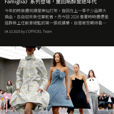
Famiglia》系列登場，重回紙醉金迷年代
今年的時裝週何謂是神仙打架，皆因在上一季不少品牌大
換血，各自迎來新任掌舵者。而今回 2026 春夏時時週便是
這群新上任創意總監的第一張成績單，自是被受期待看他
們如何各顯神通。意大利老牌 Gucci 在過去幾個季度業績
04.10.2025 by L'OFFICIEL Team
難已救回，開雲集團任命成功曾翻轉 Balenciaga 的愛將
Demna Gvasalia 接手，複製過往的成功。當時消息一出集
團市值一日蒸發 30 億美元，大眾擔心走得太前的 Demna
會忽略品牌的美學基礎，最後變成三不像。而從剛剛推出
的首作所造成的話題及關注度，我們便知道 Demna 沒這麼
簡單，一個嶄新的 Gucci 時代已經展開！