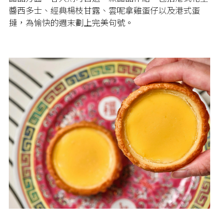
醬西多士、經典楊枝甘露、雲呢拿雞蛋仔以及港式蛋
撻，為愉快的週末劃上完美句號。