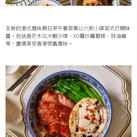
全新的港式風味周日早午餐菜單以六款小碟菜式打開味
蕾，包括香芒木瓜大蝦沙律、XO醬炒蘿蔔糕、豉油雞
等，盡情享受香港懷舊風味。