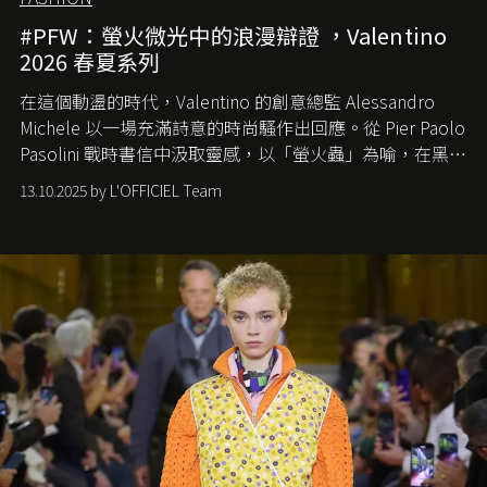
#PFW：螢火微光中的浪漫辯證 ，Valentino
2026 春夏系列
在這個動盪的時代，
Valentino
的創意總監
Alessandro
Michele
以一場充滿詩意的時尚騷作出回應。從
Pier Paolo
Pasolini
戰時書信中汲取靈感，以「螢火蟲」為喻，在黑暗
中找尋希望的微光。
13.10.2025 by L'OFFICIEL Team