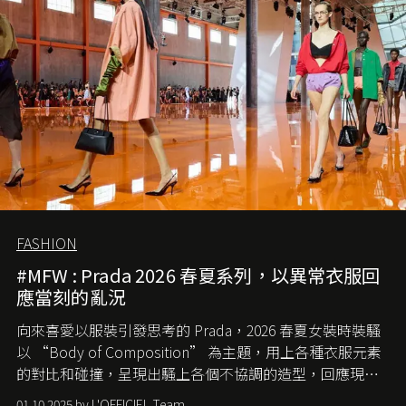
FASHION
#MFW : Prada 2026 春夏系列，以異常衣服回
應當刻的亂況
向來喜愛以服裝引發思考的 Prada，2026 春夏女裝時裝騷
以 “Body of Composition” 為主題，用上各種衣服元素
的對比和碰撞，呈現出騷上各個不協調的造型，回應現今
社會各種資訊、文化超載的現象。
01.10.2025 by L'OFFICIEL Team