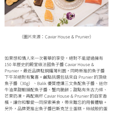
（圖片來源：Caviar House & Prunier）
如果想和情人來一次奢華的享受，絕對不能錯過擁有
150 年歷史的殿堂級法國魚子醬 Caviar House &
Prunier，最近品牌駐銅鑼灣利園，同時新推的魚子醬
下午茶絕對有驚喜。鹹點挑選包括來自 Prunier 的頂級
魚子醬（30g）、Balik 優質煙燻三文魚配魚子醬、迷你
牛油果甜蝦撻配魚子醬、蟹肉脆餅；甜點有朱古力條、
芒果奶凍，再配兩杯 Caviar House & Prunier 的自家香
檳，讓你和摯愛一同探索美食，帶來難忘的用餐體驗。
另外，品牌更推出魚子醬巴斯克芝士蛋糕，絲絨般的蛋