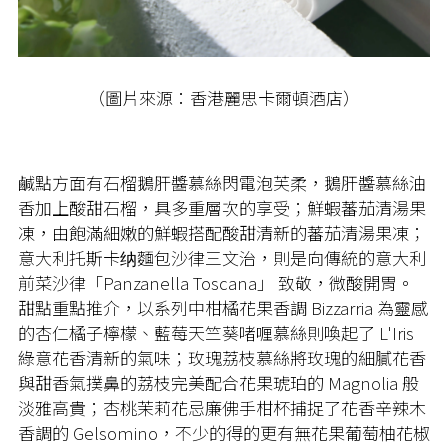
（圖片來源：香港麗思卡爾頓酒店）
鹹點方面有石榴鵝肝醬慕絲閃電泡芙柔，鵝肝醬慕絲油
香加上酸甜石榴，具多重層次的享受；鮮蝦蕃茄清湯果
凍，由飽滿細嫩的鮮蝦搭配酸甜清新的蕃茄清湯果凍；
意大利托斯卡纳麵包沙律三文治，則是向傳統的意大利
前菜沙律「Panzanella Toscana」 致敬，微酸開胃。
甜點重點推介，以系列中柑橘花果香調 Bizzarria 為靈感
的杏仁橘子檸檬、藍莓天竺葵啫喱慕絲則喚起了 L'Iris
綠意花香清新的氣味；玫瑰荔枝慕絲將玫瑰的細膩花香
與甜香氣撲鼻的荔枝完美配合花果琥珀的 Magnolia 般
淡雅高貴；杏桃茉莉花忌廉佛手柑杯捕捉了花香辛辣木
香調的 Gelsomino，不少的得的更有無花果葡萄柚花椒