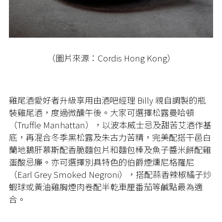
（圖片來源：Cordis Hong Kong）
雞尾酒愛好者升級享用由酒吧經理 Billy 親自調製的瓶
裝雞尾酒，度過微醺午後。大家可選擇松露曼哈頓
（Truffle Manhattan），以波本威士忌及甜苦艾酒作基
底，再混合冬季黑松露及朱古力苦精，完美配搭干邑白
蘭地鵝肝慕斯配香脆麵包片和麵包棒及魚子醬米餅配雞
蛋酸忌廉。亦可選擇別具特色的伯爵煙燻尼格羅尼
（Earl Grey Smoked Negroni），搭配蒜香辣椒橘子炒
蝦球或黃油雞胸煙肉卷配半乾車厘番茄等鹹點最為適
合。