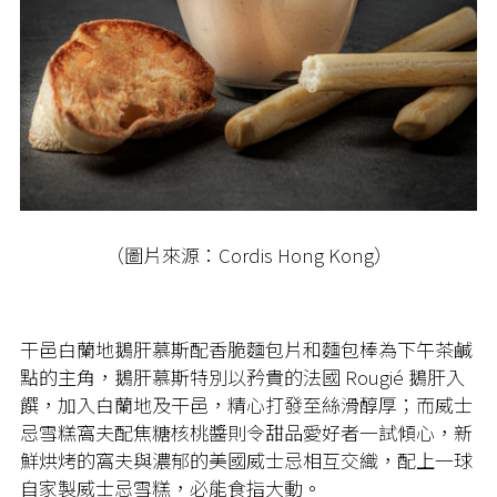
（圖片來源：Cordis Hong Kong）
干邑白蘭地鵝肝慕斯配香脆麵包片和麵包棒為下午茶鹹
點的主角，鵝肝慕斯特別以矜貴的法國 Rougié 鵝肝入
饌，加入白蘭地及干邑，精心打發至絲滑醇厚；而威士
忌雪糕窩夫配焦糖核桃醬則令甜品愛好者一試傾心，新
鮮烘烤的窩夫與濃郁的美國威士忌相互交織，配上一球
自家製威士忌雪糕，必能食指大動。