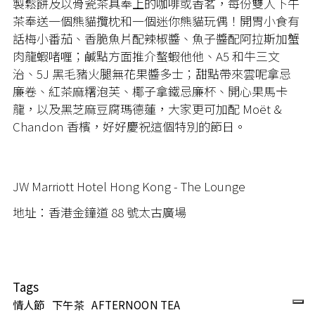
製鬆餅及以骨瓷茶具奉上的咖啡或香茗，每份雙人下午
茶奉送一個熊貓攬枕和一個迷你熊貓玩偶！開胃小食有
話梅小番茄、香脆魚片配辣椒醬、魚子醬配阿拉斯加蟹
肉龍蝦啫喱；鹹點方面推介螯蝦他他、A5 和牛三文
治、5J 黑毛豬火腿無花果醬多士；甜點帶來雲呢拿忌
廉卷、紅茶麻糬泡芙、椰子拿鐵忌廉杯、開心果馬卡
龍，以及黑芝麻豆腐瑪德蓮，大家更可加配 Moët &
Chandon 香檳，好好慶祝這個特別的節日。
JW Marriott Hotel Hong Kong - The Lounge
地址：香港金鐘道 88 號太古廣場
Tags
情人節
下午茶
AFTERNOON TEA