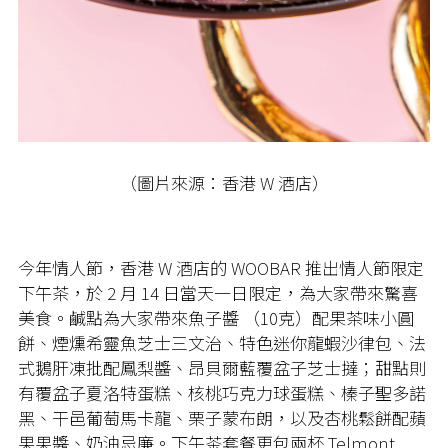
（圖片來源：香港 W 酒店）
今年情人節，香港 W 酒店的 WOOBAR 推出情人節限定
下午茶，於 2 月 14 日當天一日限定，為大家帶來驚喜
美食。鹹點為大家帶來魚子醬 （10克）配果茶味小圓
餅、煙燻希靈魚芝士三文治、特色迷你龍蝦沙律包、法
式鵝肝凍批配鳳梨醬、昂貝爾藍覆盆子芝士撻；甜點則
有覆盆子夏洛特蛋糕、核桃巧克力球蛋糕、榛子聖多諾
黑、干邑葡萄馬卡龍、栗子蒙布朗，以及杏桃鬆餅配蘋
果果醬、奶油忌廉。下午茶套餐更包兩杯 Telmont