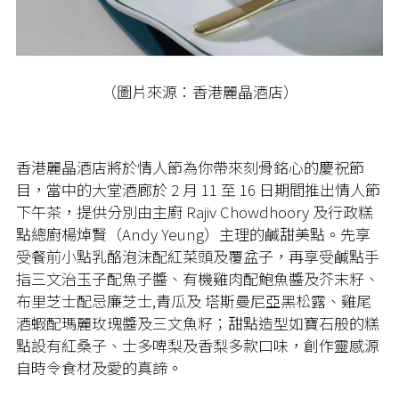
（圖片來源：香港麗晶酒店）
香港麗晶酒店將於情人節為你帶來刻骨銘心的慶祝節
目，當中的大堂酒廊於 2 月 11 至 16 日期間推出情人節
下午茶，提供分別由主廚 Rajiv Chowdhoory 及行政糕
點總廚楊焯賢（Andy Yeung）主理的鹹甜美點。先享
受餐前小點乳酪泡沫配紅菜頭及覆盆子，再享受鹹點手
指三文治玉子配魚子醬、有機雞肉配鮑魚醬及芥末籽、
布里芝士配忌廉芝士,青瓜及 塔斯曼尼亞黑松露、雞尾
酒蝦配瑪麗玫瑰醬及三文魚籽；甜點造型如寶石般的糕
點設有紅桑子、士多啤梨及香梨多款口味，創作靈感源
自時令食材及愛的真諦。