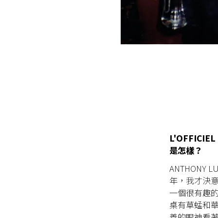
L'OFFI
是怎樣？
ANTHONY
年，我才決
一個很有趣
桌有草蜢和
善的眼神看著