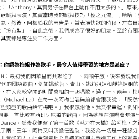
：「Anthony，其實男仔在舞台上動作不用太多的。」原
唱歌跳舞表演，其實當時我的跳舞技巧「極之九流」﹐哈哈！
帥氣。然後，阿梅給我的忠告是，當表演快歌的時候，左右自
試「扮有型」。自此之後，我們成為了很好的朋友。至於有關
，其實都是專注於工作方面。
CIEL：你認為梅姐作為歌手，最令人值得學習的地方是甚麼？
Y LUN：最初我們因華星而共聚吃了一、兩頓午飯，後來發現
0年代的國語歌曲，例如姚蘇蓉、青山、姚莉姐姐和靜婷姐姐
是，在大家較空閒的時間會相約一起唱歌。過了一、兩年，梅
（Michael Lai）在每一次阿梅出唱碟前都會跟我說：「既
某些類型的歌曲給阿梅吧。」我很感謝他。我又很幸運，例如
l說她想要一首比較有西班牙味道的歌曲，因為她想在演唱會時演
nco Dance，然後我便寫了第一首歌《魅力在天橋》給阿梅，
過了兩、三年，阿梅又叫我擔任監製，我認為一切是一種緣分
個非常好的人，她會刻意地為身邊的好朋友營造工作上的就業