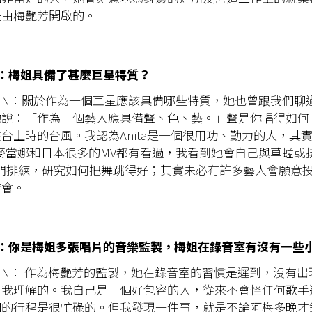
是由梅艷芳開啟的。
IEL：梅姐具備了甚麼巨星特質？
Y LUN：關於作為一個巨星應該具備哪些特質，她也曾跟我們
她說：「作為一個藝人應具備聲、色、藝。」聲是你唱得如何
台上時的台風。我認為Anita是一個很用功、勤力的人，其
麥當娜和日本很多的MV都有看過，我看到她會自己與草蜢或
等閉門排練，研究如何把舞跳得好；其實未必有許多藝人會願意
芳會。
CIEL：你是梅姐多張唱片的音樂監製，梅姐在錄音室有沒有一些
Y LUN： 作為梅艷芳的監製，她在錄音室的習慣是遲到，沒有
但我理解的。我自己是一個好包容的人，從來不會怪任何歌手
們的行程是很忙碌的。但我發現一件事，就是不論阿梅多晚才