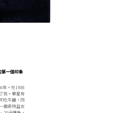
的第一個印象
年。在1986
了我。華星有
天吃午飯，同
一個奇特且友
、20分鐘後，