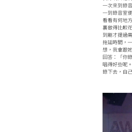
一次來到錄
一到錄音室便
看看有何地
裏做得比較
到剛才提過
拖延時間，
想，我會跟
回答：「你
唱得好些呢
錄下去，自