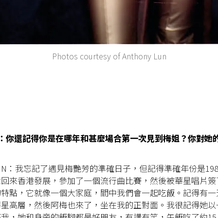
Photos courtesy of Anthony Lun
CIEL：你還記得你是在哪年和甚麼場合第一次見到梅姐？你對她
 LUN：我忘記了遇見梅艷芳的準確日子，但記得準確年份是1986
意回來香港發展，參加了一個流行曲比賽，然後被華星唱片簽
的特點，它就像一個大家庭，間中我們會一起吃飯。記得有一
華星高層，然後阿梅也來了，坐在我的正對面。我很記得她以
我，她和身旁的飯腳都是好朋友，有講有笑，午飯吃了約15