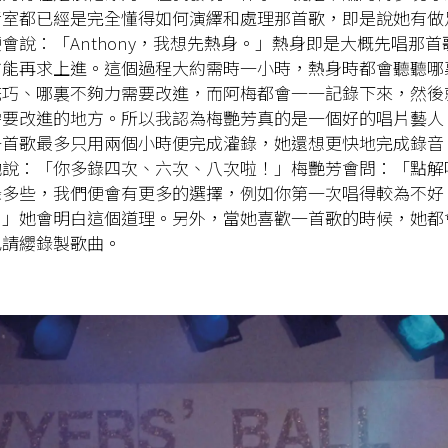
音室都已經是完全懂得如何演繹和處理那首歌，即是說她有做
會說：「Anthony，我想先熱身。」熱身即是大概先唱那
方能再求上進。這個過程大約需時一小時，熱身時都會聽聽哪
花巧、哪裏不夠力需要改進，而阿梅都會一一記錄下來，然後
需要改進的地方。所以我認為梅艷芳真的是一個好的唱片藝人
一首歌最多只用兩個小時便完成灌錄，她還想更快地完成錄音
她說：「你多錄四次、六次、八次啦！」梅艷芳會問：「點解
錄多些，我們便會有更多的選擇，例如你第一次唱得較為不好
。」她會明白這個道理。另外，當她喜歡一首歌的時候，她都
己請纓錄製歌曲。