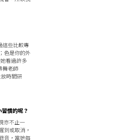
聊過這些比較專
；色是你的外
實她看過許多
排舞老師
投放時間研
小習慣的呢？
出現亦不止一
遲到或取消，
錄音，當她每