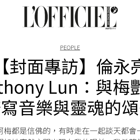
PEOPLE
【封面專訪】倫永
thony Lun：與
譜寫音樂與靈魂的頌
阿梅都是信佛的，有時走在一起談天都會