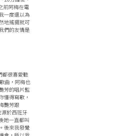
來之前阿梅在電
我一度還以為
然地搖擺就可
我們的友情是
我們都很喜愛聽
的歌曲，阿梅也
艷芳的唱片監
然你懂得寫歌，
梅艷芳跟
出源於西班牙
之後她一直都叫
。後來我發覺
機會，所以我