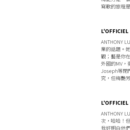
寫歌的旅程
L'OFFIC
ANTHON
業的話題。
觀；藝是你在
外國的MV，
Joseph
究，但梅艷
L'OFFI
ANTHON
次，哈哈！
我好明白他