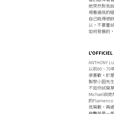
她突然對我說
視看過我的
自己跳得很
以，不要嘗
如何發展的
L'OFFI
ANTHON
以前60、7
很喜歡。於
製黎小田先生
不如你試寫
Michae
的Flame
我寫歌，再
梅艷芳是一