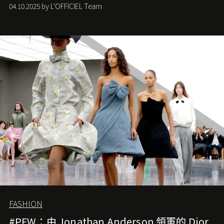
們如何各顯神通。意大利老牌 Gucci 在過去幾個季度業績
04.10.2025 by L'OFFICIEL Team
難已救回，開雲集團任命成功曾翻轉 Balenciaga 的愛將
Demna Gvasalia 接手，複製過往的成功。當時消息一出集
團市值一日蒸發 30 億美元，大眾擔心走得太前的 Demna
會忽略品牌的美學基礎，最後變成三不像。而從剛剛推出
的首作所造成的話題及關注度，我們便知道 Demna 沒這麼
簡單，一個嶄新的 Gucci 時代已經展開！
FASHION
#PFW：由 Jonathan Anderson 領軍的 Dior