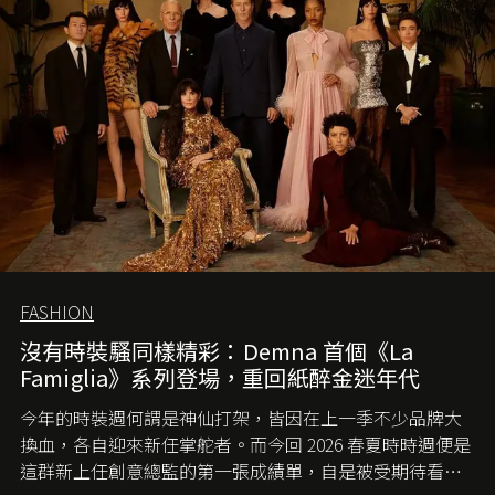
FASHION
沒有時裝騷同樣精彩：Demna 首個《La
Famiglia》系列登場，重回紙醉金迷年代
今年的時裝週何謂是神仙打架，皆因在上一季不少品牌大
換血，各自迎來新任掌舵者。而今回 2026 春夏時時週便是
這群新上任創意總監的第一張成績單，自是被受期待看他