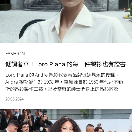
FASHION
低調奢華！Loro Piana 的每一件襯衫也有證書
Loro Piana
的
Andre
襯衫代表著品牌低調雋永的優雅。
Andre
襯衫誕生於
1998
年，靈感源自於
1950
年代那不勒
斯的襯衫製作工藝，以及當時的紳士們身上的襯衫散發出
精緻與休閒魅力的完美平衡。
20.05.2024