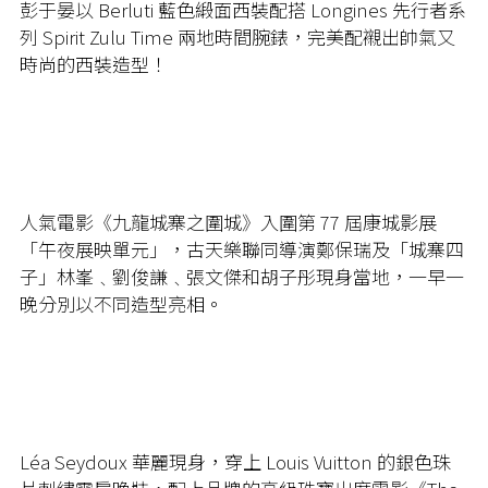
彭于晏以 Berluti 藍色緞面西裝配搭 Longines 先行者系
列 Spirit Zulu Time 兩地時間腕錶，完美配襯出帥氣又
時尚的西裝造型！
人氣電影《九龍城寨之圍城》入圍第 77 屆康城影展
「午夜展映單元」，古天樂聯同導演鄭保瑞及「城寨四
子」林峯﹑劉俊謙﹑張文傑和胡子彤現身當地，一早一
晚分別以不同造型亮相。
Léa Seydoux 華麗現身，穿上 Louis Vuitton 的銀色珠