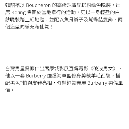
韓韶禧以 Boucheron 的高級珠寶配搭粉綠色晚裝，出
席 Kering 集團於當地舉行的活動，更以一身輕盈的白
紗晚裝踏上紅地毯，並配以魚骨辮子及蝴蝶結髮飾，兩
個造型同樣充滿仙氣！
台灣男星吳慷仁出席康城影展宣傳電影《破浪男女》，
他以一套 Burberry 煙燻海軍藍修身剪裁羊毛西裝，搭
配黑色T恤與皮鞋亮相，時髦帥氣盡展 Burberry 英倫風
情。