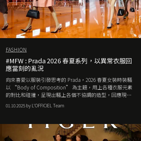
FASHION
#MFW : Prada 2026 春夏系列，以異常衣服回
應當刻的亂況
向來喜愛以服裝引發思考的 Prada，2026 春夏女裝時裝騷
以 “Body of Composition” 為主題，用上各種衣服元素
的對比和碰撞，呈現出騷上各個不協調的造型，回應現今
社會各種資訊、文化超載的現象。
01.10.2025 by L'OFFICIEL Team