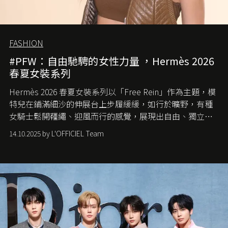
FASHION
#PFW：自由馳騁的女性力量 ，Hermès 2026
春夏女裝系列
Hermès 2026 春夏女裝系列以「Free Rein」作為主題，模
特兒在鋪滿細沙的伸展台上步履緩緩，如行於曠野，有種
女騎士鬆開韁繩、迎風而行的感覺，展現出自由、獨立與
從容的態度。
14.10.2025 by L'OFFICIEL Team