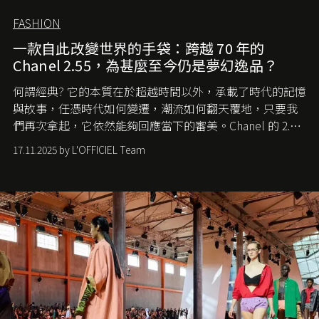
FASHION
一款自此改變世界的手袋：跨越 70 年的
Chanel 2.55，為甚麼至今仍是夢幻逸品？
何謂經典? 它的本質在於超越時間以外，承載了時代的記憶
與故事，任憑時代如何變遷，潮流如何翻天覆地，只要我
們再次拿起，它依然能夠回應當下的審美。Chanel 的 2.55
手袋更是這樣存在，自問世至今，一直有着舉足輕重的地
17.11.2025 by L'OFFICIEL Team
位。如果說每個女生的第一個夢想手袋是 Chanel，那 2.55
就是無可動搖的首選，不論70 年前還是 70 年後，大眾始終
愛它的雋永與優雅。那麼這個手袋是怎麼誕生的呢？又為
甚麼取名叫 2.55 ？今天就由《L'Officiel HK》帶你穿越流金
歲月，回顧 2.55 的誕生故事。