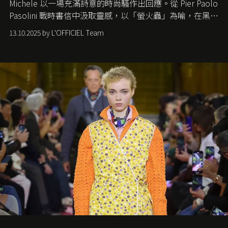
Michele
以一場充滿詩意的時尚騷作出回應。從
Pier Paolo
Pasolini
戰時書信中汲取靈感，以「螢火蟲」為喻，在黑暗
中找尋希望的微光。
13.10.2025 by L'OFFICIEL Team