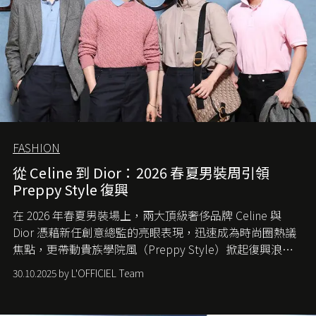
FASHION
從 Celine 到 Dior：2026 春夏男裝周引領
Preppy Style 復興
在 2026 年春夏男裝場上，兩大頂級奢侈品牌 Celine 與
Dior 憑藉新任創意總監的亮眼表現，迅速成為時尚圈熱議
焦點，更帶動貴族學院風（Preppy Style）掀起復興浪
潮，讓這股經典風格再度回到大眾視線。
30.10.2025 by L'OFFICIEL Team