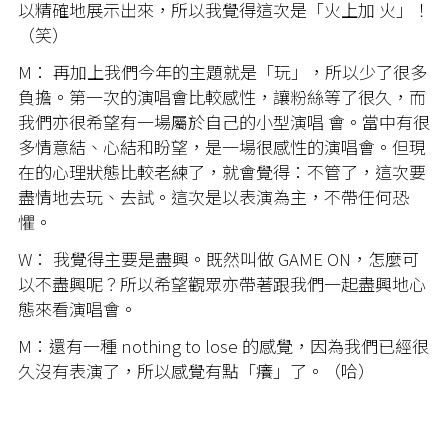
以精確地展示出來，所以我覺得這次是「火上加 火」！
（笑）
M： 再加上我們今年的主題就是「玩」，所以少了很多
負擔。第一次的演唱會比較感性，讓粉絲等了很久，而
我們亦很希望有一場屬於自己的小型演唱 會。當中有很
多情意結、心結和盼望，是一場很感性的演唱會。但現
在的心理狀態比較老練了，就會覺得：不管了，這次要
盡情地去玩、去試。這次是以表演為主，不帶任何恐
懼。
W： 我覺得主要是盡興。既然叫做 GAME ON，怎麼可
以不盡興呢？所以希望觀眾亦帶著跟我們一起盡興地心
態來看演唱會。
M：還有一種 nothing to lose 的感覺，因為我們已經很
久沒有表演了，所以感覺有點「癢」了。（哈）