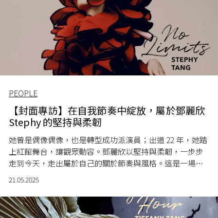
PEOPLE
【封面專訪】在自我節奏中綻放，屬於鄧麗欣
Stephy 的堅持與柔韌
她曾是偶像偶像，也是轉型成功派演員；出道 22 年，她踏
上紅館舞台，讓觀眾動容。鄧麗欣以堅持與柔韌，一步步
走到今天，走出屬於自己的關於節奏與風格。這是一場成
長、表演與自信的對話，也是一位藝人對生命高度的活深
21.05.2025
度的深刻接觸。