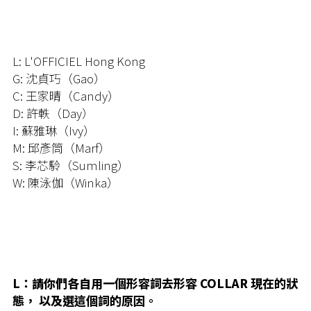
L: L'OFFICIEL Hong Kong
G: 沈貞巧（Gao）
C: 王家晴（Candy）
D: 許軼（Day）
I: 蘇雅琳（Ivy）
M: 邱彥筒（Marf）
S: 李芯駖（Sumling）
W: 陳泳伽（Winka）
L：請你們各自用一個形容詞去形容 COLLAR 現在的狀
態， 以及選這個詞的原因。