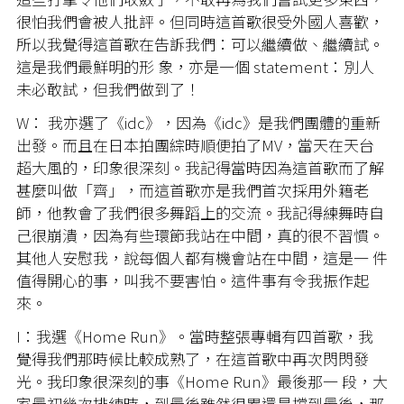
很怕我們會被人批評。但同時這首歌很受外國人喜歡，
所以我覺得這首歌在告訴我們：可以繼續做、繼續試。
這是我們最鮮明的形 象，亦是一個 statement：別人
未必敢試，但我們做到了！
W： 我亦選了《idc》，因為《idc》是我們團體的重新
出發。而且在日本拍團綜時順便拍了MV，當天在天台
超大風的，印象很深刻。我記得當時因為這首歌而了解
甚麼叫做「齊」，而這首歌亦是我們首次採用外籍老
師，他教會了我們很多舞蹈上的交流。我記得練舞時自
己很崩潰，因為有些環節我站在中間，真的很不習慣。
其他人安慰我，說每個人都有機會站在中間，這是一 件
值得開心的事，叫我不要害怕。這件事有令我振作起
來。
I：我選《Home Run》。當時整張專輯有四首歌，我
覺得我們那時候比較成熟了，在這首歌中再次閃閃發
光。我印象很深刻的事《Home Run》最後那一 段，大
家最初幾次排練時，到最後雖然很累還是撐到最後，那