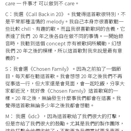
care 一 件事才 可以做到不 care。
C：我選《Call Back in 20》。我覺得這首歌很特別，不
是平常那種溫情的 melody。我自己本身亦很喜歡聽一
些比較 chill、有趣的歌。而且我很喜歡歌詞的含義，它
表達了我們 20 年之後各自在做不同的事情。一開始錄
音時，我聽到這個 concept 亦有被歌詞所觸動，幻想
我們 20 年之後的模樣，所以這首歌對我來說是最有意
義的。
S：我會選《Chosen Family》。因為之前拍了一個節
目，每天都在聽這首歌。我會想想 20 年之後我們不再
從事這一行，但大家還是會見面，會一起吃飯，分享大
家都近況，就好像《Chosen Family》這首歌寫的一
樣。20 年之後，無論發生什麼事我們都會在這裏。我
覺得這首歌無論多少年之後我都會想聽。
M： 我選《idc》，因為這首歌給了我們很大的打擊，
但是亦給了我們很大的鼓勵。尤其是我們的製作團隊，
這些打擊令他們收斂了，不敢再為我們嘗試更多東西，