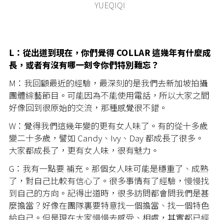
YUEQIQI
L：從出道到現在，你們覺得 COLLAR 這幾年有什麼成
長，或者有沒有哪一刻令你們特別難忘？
M：我回顧最近的經驗，最深刻的是我們去新加坡拍攝
團體綜藝節目。可能因為不能使用電話，所以大家之間
好像回到很原始的交流，那種感覺很不錯。
W：覺得我們這幾年變的更有女人味了。有的從十多歲
變二十多歲，譬如 Candy、Ivy、Day 都成長了很多。
大家都成長了，更有女人味，很有魅力。
G：我有一點要 補充。那個女人味可能是穩重了、成熟
了，對自己比較有信心了。很多事情有了經驗，慢慢找
到自己的方向。記得出道時，很多訪問都會問我們是甚
麼擔當？好像在團隊裏要特意找一個擔當、找一個特色
給自己。但是現在大家慢慢去感受、相處，其實都已經