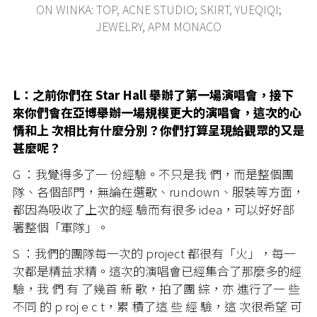
ON WINKA: TOP, ACNE STUDIO; SKIRT, YUEQIQI;
JEWELRY, APM MONACO
L：之前你們在 Star Hall 舉辦了第一場演唱會，接下
來你們會在亞博舉辦一場規模更大的演唱會，這次的心
情和上 次相比有什麼分別？你們打算呈現給觀眾的又是
甚麼呢？
G ：我覺得多了一 份經驗。不只是我 們，而是整個團
隊、各個部門，無論在選歌、rundown、服裝等方面，
都因為吸收了上次的經 驗而有很多 idea，可以好好部
署整個「軍隊」。
S ：我們的團隊每一次的 project 都很有「火」，每一
次都是精益求精。這次的演唱會已經集合了那麼多的經
驗，我 們 有 了幾首 新 歌，拍了團 綜，亦 進行了一 些
不同 的 p roj e c t，累 積了這 些 經 驗，這 次很希望 可