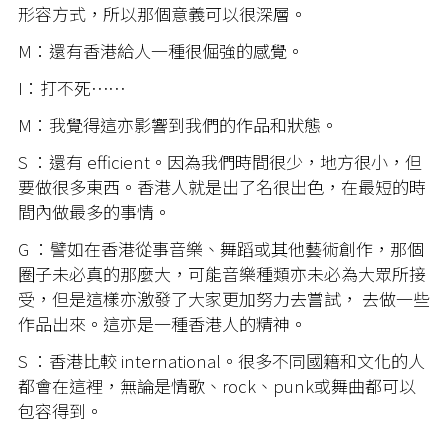
形容方式，所以那個意義可以很深層。
M：還有香港給人一種很倔強的感覺。
I：打不死⋯⋯
M：我覺得這亦影響到我們的作品和狀態。
S ：還有 efficient。因為我們時間很少，地方很小，但
要做很多東西。香港人就是出了名很出色，在最短的時
間內做最多的事情。
G ：譬如在香港從事音樂、舞蹈或其他藝術創作，那個
圈子未必真的那麼大，可能音樂種類亦未必為大眾所接
受，但是這樣亦激發了大家更加努力去嘗試， 去做一些
作品出來。這亦是一種香港人的精神。
S ：香港比較 international。很多不同國籍和文化的人
都會在這裡，無論是情歌、rock、punk或舞曲都可以
包容得到。