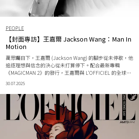
PEOPLE
【封面專訪】王嘉爾 Jackson Wang：Man In
Motion
萬眾矚目下，王嘉爾 (Jackson Wang) 的腳步從未停歇，他
追逐理想與信念的決心從未打算停下。配合最新專輯
《MAGICMAN 2》的發行，王嘉爾與 L'OFFICIEL 的全球主
席蔡志堅 (Calvin Choi) 聯手開啟全球企劃，推出全球十個
30.07.2025
不同版本的封面，並將其拼接成一副全景畫作，極具創新
創意與感染力。