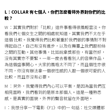
L：COLLAR 有七個人，你們怎麼看待外界對你們的比
較？
W ：其實我們對於「比較」這件事看得很風輕雲淡。你
看我們七個女生之間的相處就知道，其實我們不太在乎
這個 比較。我覺得我們比較著重於我們做的事情對不對
得起自己，自己有沒有進步，以及在舞臺上我們跟粉絲
之間的互動。其他事情，比如說拿獎那些，有當然好，
沒有其實亦不要緊。一年一度去看看別人的音樂作品，
為這個盛事開心。大家的風格太不同了，而且個性亦很
不同，你沒有辦法拿一個很性感的人跟一個很可愛的人
比較，而且亦沒有必要。
M ：另外，我覺得我們內心可以平衡，是因為當我們互
相見面時，我們看到的是原本那個人。這是一種熟悉
感，是真實的面貌，外界的聲音就留在外面吧。
I ：我想分享一下電影《F1》中的一 句話：社交媒體那