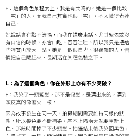
F：這個角色某程度上，我是有共鳴的。她是一個比較
「宅」的人，而我自己其實也很「宅」，不太懂得表達
自己。
她說話會有點不流暢，而我在講廣東話、尤其緊張或沒
有自信的時候，亦會口吃、吞吞吐吐。所以我只是把這
些特質再放大一點。她是一個很自卑、很孤獨的人，習
慣把自己藏起來，長期活在某種偽裝之下。
L：為了這個角色，你在外形上亦有不少突破？
F：我染了一頭藍髮，那不是假髮，是漂出來的，漂到
頭皮真的像著火一樣。
因為故事發生在同一天，拍攝期間需要維持同樣的狀
態，所以髮色要不斷補染，基本上隔兩天就要重新上
色。那段時間掉了不少頭髮。拍攝結束後我染回黑色，
左邊掉了一大撮，變得特別短，因為那是最早漂染的部