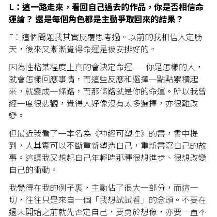
L：這一路走來，看回自己過去的作品，你是否相信命
運論？ 還是每個角色都是主動爭取回來的結果？
F：這個問題我其實反覆思考過。以前的我相信人定勝
天，後來又漸漸覺得命運是被安排好的。
因為性格某程度上真的會決定命運——你是怎樣的人，
就會怎樣回應事情，而這些反應和選擇一點點累積起
來，就變成一條路，而那條路就是你的命運。所以我曾
經一度很悲觀，覺得人好像沒有太多選擇，亦很難改
變。
但最近我看了一本名為《神經可塑性》的書，書中提
到，人其實可以不斷重新塑造自己，重新書寫自己的故
事。這讓我又想起自己年輕時那種很想進步、很想改變
自己的衝動。
我覺得在我的例子裏，主動佔了很大一部分，而這一
切，往往只是來自一個「我想試試看」的念頭。不要在
還未開始之前就先否定自己，要勇於想像，亦要一直不