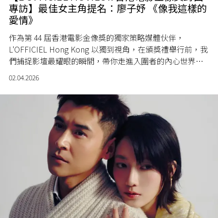
專訪】最佳女主角提名：廖子妤 《像我這樣的
愛情》
作為第 44 屆香港電影金像獎的獨家策略媒體伙伴，
L'OFFICIEL Hong Kong 以獨到視角，在頒獎禮舉行前，我
們捕捉影壇最耀眼的瞬間，帶你走進入圍者的內心世界，
感受他們的熱忱、堅持與獨特魅力，見證香港電影的璀璨
02.04.2026
新章。 從精緻入微的造型風格，到鏡頭背後的動人故事；
從嶄露頭角的新晉演員，到歷經淬鍊的影帝影后，甚至是
作為創作主腦的導演們——每一份努力與堅持，皆如含苞待
放，在鎂光燈映照與時間沉澱之中，綻放最耀眼的光彩。