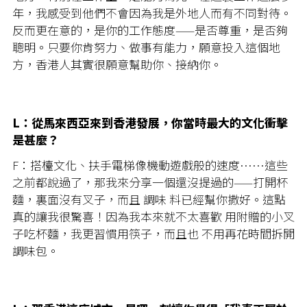
年，我感受到他們不會因為我是外地人而有不同對待。
反而更在意的，是你的工作態度——是否尊重，是否夠
聰明。只要你肯努力、做事有能力，願意投入這個地
方，香港人其實很願意幫助你、接納你。
L：從馬來西亞來到香港發展，你當時最大的文化衝擊
是甚麼？
F：搭檯文化、扶手電梯像機動遊戲般的速度……這些
之前都說過了，那我來分享一個還沒提過的——打開杯
麵，裏面沒有叉子，而且 調味 料已經幫你撒好。這點
真的讓我很驚喜！因為我本來就不太喜歡 用附贈的小叉
子吃杯麵，我更習慣用筷子，而且也 不用再花時間拆開
調味包。