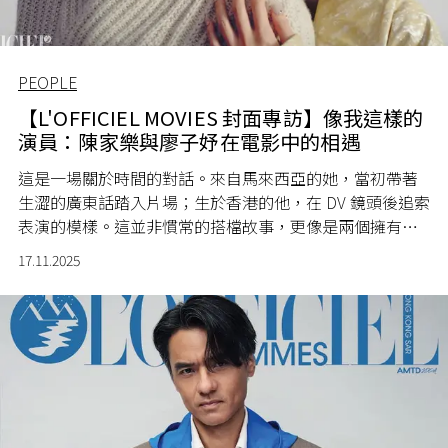
PEOPLE
【L'OFFICIEL MOVIES 封面專訪】像我這樣的
演員：陳家樂與廖子妤在電影中的相遇
這是一場關於時間的對話。來自馬來西亞的她，當初帶著
生澀的廣東話踏入片場；生於香港的他，在 DV 鏡頭後追索
表演的模樣。這並非慣常的搭檔故事，更像是兩個擁有獨
特節奏的靈魂，在漫長征程中相遇，譜成動人的合奏。如
17.11.2025
今，他們在電影《像我這樣的愛情》裏將這份默契淬鍊成
銀幕上的微光——一段禁忌而溫柔的相遇，一場殘缺卻完整
的救贖。