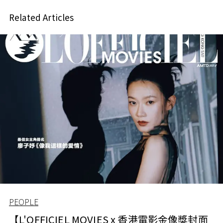
Related Articles
PEOPLE
【L'OFFICIEL MOVIES x 香港電影金像獎封面