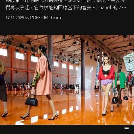
與故事，任憑時代如何變遷，潮流如何翻天覆地，只要我
們再次拿起，它依然能夠回應當下的審美。Chanel 的 2.55
手袋更是這樣存在，自問世至今，一直有着舉足輕重的地
17.11.2025 by L'OFFICIEL Team
位。如果說每個女生的第一個夢想手袋是 Chanel，那 2.55
就是無可動搖的首選，不論70 年前還是 70 年後，大眾始終
愛它的雋永與優雅。那麼這個手袋是怎麼誕生的呢？又為
甚麼取名叫 2.55 ？今天就由《L'Officiel HK》帶你穿越流金
歲月，回顧 2.55 的誕生故事。