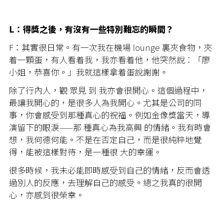
L：得獎之後，有沒有一些特別難忘的瞬間？
F：其實很日常。有一次我在機場 lounge 裏夾食物，夾
着一顆蛋，有人看着我，我亦看着他，他突然說：「廖
小姐，恭喜你。」我就這樣拿着蛋說謝謝。
除了行內人，觀 眾見 到 我亦會很開心。這個過程中，
最讓我開心的，是很多人為我開心。尤其是公司的同
事，你會感受到那種真心的祝福。例如金像獎當天，導
演留下的眼淚——那 種真心為我高興 的情緒。我有時會
想，我何德何能。不是在否定自己，而是很純粹地覺
得，能被這樣對待，是一種很 大的幸運。
很多時候，我未必能即時感受到自己的情緒，反而會透
過別人的反應，去理解自己的感受。總之我真的很開
心，亦感到很榮幸。