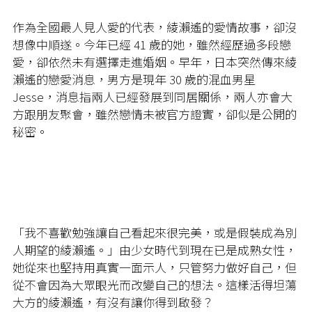
作為全國最人見人愛的代表，綾瀨遙的愛情故事，卻沒
想像中順遂。今年已經 41 歲的她，雖然經歷過多段戀
愛，卻依然未有選擇走進婚姻。早年，日本突然傳來綾
瀨遙的戀愛消息，男方是現年 30 歲的混血男星
Jesse，消息指兩人已經發展到同居關係，兩人亦會大
方跟朋友聚會，雖然戀情未被官方證實，卻似是公開的
秘密。
「我不喜歡勉強讓自己看起來很完美，或是假裝成為別
人期望的綾瀨遙。」由少女時代到現在已是成熟女性，
她從來也堅持用真實一面示人，只管努力做好自己，但
從不會因為大眾眼光而改變自己的想法。這樣活得坦蕩
大方的綾瀨遙，有沒有讓你得到啟發？