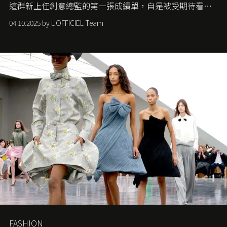
這群新上任創意總監的第一張成績單，自是被受期待看他
們如何各顯神通。意大利老牌 Gucci 在過去幾個季度業績
04.10.2025 by L'OFFICIEL Team
難已救回，開雲集團任命成功曾翻轉 Balenciaga 的愛將
Demna Gvasalia 接手，複製過往的成功。當時消息一出集
團市值一日蒸發 30 億美元，大眾擔心走得太前的 Demna
會忽略品牌的美學基礎，最後變成三不像。而從剛剛推出
的首作所造成的話題及關注度，我們便知道 Demna 沒這麼
簡單，一個嶄新的 Gucci 時代已經展開！
FASHION