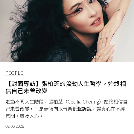
PEOPLE
【封面專訪】張柏芝的流動人生哲學，始終相
信自己未曾改變
走過不同人生階段，張柏芝（Cecilia Cheung）始終相信自
己未曾改變，只是更傾向以音樂低聲訴說，讓真心在不經
意間，觸及人心。
02.06.2026