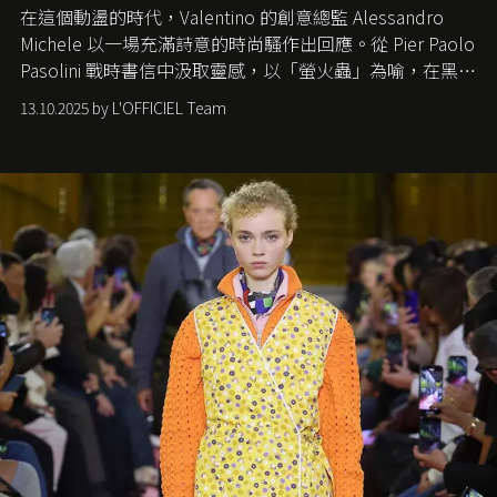
在這個動盪的時代，
Valentino
的創意總監
Alessandro
Michele
以一場充滿詩意的時尚騷作出回應。從
Pier Paolo
Pasolini
戰時書信中汲取靈感，以「螢火蟲」為喻，在黑暗
中找尋希望的微光。
13.10.2025 by L'OFFICIEL Team