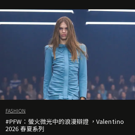
FASHION
#PFW：螢火微光中的浪漫辯證 ，Valentino
2026 春夏系列