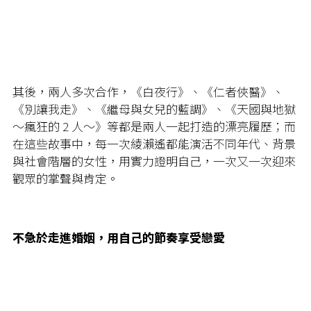
其後，兩人多次合作，《白夜行》、《仁者俠醫》、
《別讓我走》、《繼母與女兒的藍調》、《天國與地獄
～瘋狂的 2 人～》等都是兩人一起打造的漂亮履歷；而
在這些故事中，每一次綾瀨遙都能演活不同年代、背景
與社會階層的女性，用實力證明自己，一次又一次迎來
觀眾的掌聲與肯定。
不急於走進婚姻，用自己的節奏享受戀愛