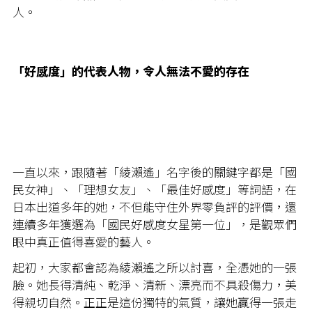
人。
「好感度」的代表人物，令人無法不愛的存在
一直以來，跟隨著「綾瀨遙」名字後的關鍵字都是「國
民女神」、「理想女友」、「最佳好感度」等詞語，在
日本出道多年的她，不但能守住外界零負評的評價，還
連續多年獲選為「國民好感度女星第一位」，是觀眾們
眼中真正值得喜愛的藝人。
起初，大家都會認為綾瀨遙之所以討喜，全憑她的一張
臉。她長得清純、乾淨、清新、漂亮而不具殺傷力，美
得親切自然。正正是這份獨特的氣質，讓她贏得一張走