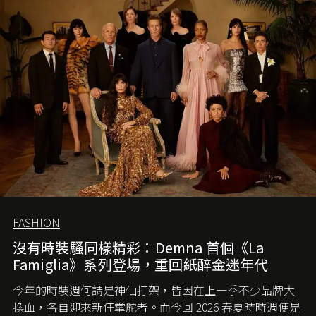
FASHION
沒有時裝騷同樣精彩：Demna 首個《La
Famiglia》系列登場，重回紙醉金迷年代
今年的時裝週何謂是神仙打架，皆因在上一季不少品牌大
換血，各自迎來新任掌舵者。而今回 2026 春夏時時週便是