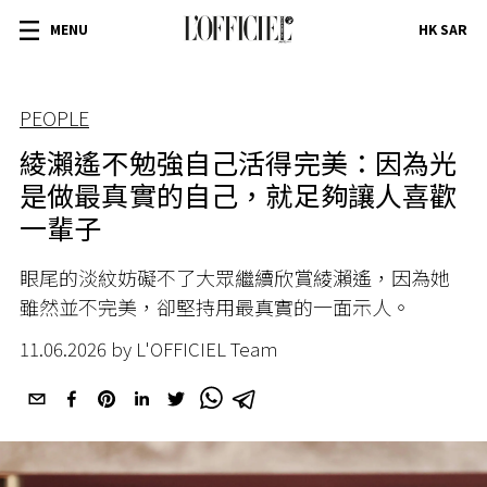
MENU
HK SAR
PEOPLE
綾瀨遙不勉強自己活得完美：因為光
是做最真實的自己，就足夠讓人喜歡
一輩子
眼尾的淡紋妨礙不了大眾繼續欣賞綾瀨遙，因為她
雖然並不完美，卻堅持用最真實的一面示人。
11.06.2026 by L'OFFICIEL Team