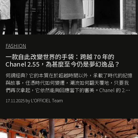
FASHION
一款自此改變世界的手袋：跨越 70 年的
Chanel 2.55，為甚麼至今仍是夢幻逸品？
何謂經典? 它的本質在於超越時間以外，承載了時代的記憶
與故事，任憑時代如何變遷，潮流如何翻天覆地，只要我
們再次拿起，它依然能夠回應當下的審美。Chanel 的 2.55
手袋更是這樣存在，自問世至今，一直有着舉足輕重的地
17.11.2025 by L'OFFICIEL Team
位。如果說每個女生的第一個夢想手袋是 Chanel，那 2.55
就是無可動搖的首選，不論70 年前還是 70 年後，大眾始終
愛它的雋永與優雅。那麼這個手袋是怎麼誕生的呢？又為
甚麼取名叫 2.55 ？今天就由《L'Officiel HK》帶你穿越流金
歲月，回顧 2.55 的誕生故事。