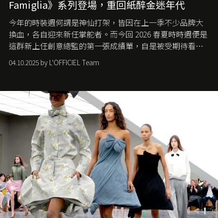
Famiglia》系列登場，重回紙醉金迷年代
今年的時裝週何謂是神仙打架，皆因在上一季不少品牌大
換血，各自迎來新任掌舵者。而今回 2026 春夏時時週便是
這群新上任創意總監的第一張成績單，自是被受期待看他
們如何各顯神通。意大利老牌 Gucci 在過去幾個季度業績
04.10.2025 by L'OFFICIEL Team
難已救回，開雲集團任命成功曾翻轉 Balenciaga 的愛將
Demna Gvasalia 接手，複製過往的成功。當時消息一出集
團市值一日蒸發 30 億美元，大眾擔心走得太前的 Demna
會忽略品牌的美學基礎，最後變成三不像。而從剛剛推出
的首作所造成的話題及關注度，我們便知道 Demna 沒這麼
簡單，一個嶄新的 Gucci 時代已經展開！