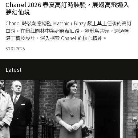
Chanel 2026 春夏高訂時裝騷，展翅高飛遁入
夢幻仙境
Chanel 時裝創意總監 Matthieu Blazy 獻上其上任後的高訂
首秀，在粉紅園林中築起蘑菇仙蹤，邀飛鳥共舞。透過精
湛工藝及設計，深入探索 Chanel 的核心精神。
30.01.2026
Latest