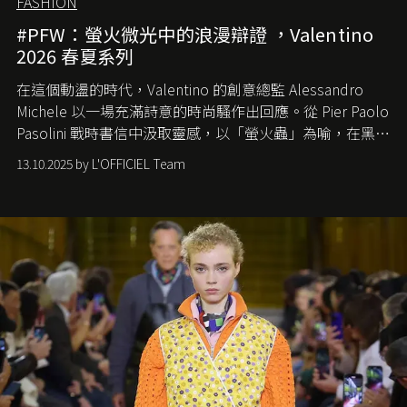
FASHION
#PFW：螢火微光中的浪漫辯證 ，Valentino
2026 春夏系列
在這個動盪的時代，
Valentino
的創意總監
Alessandro
Michele
以一場充滿詩意的時尚騷作出回應。從
Pier Paolo
Pasolini
戰時書信中汲取靈感，以「螢火蟲」為喻，在黑暗
中找尋希望的微光。
13.10.2025 by L'OFFICIEL Team