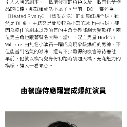
引人入勝的劇本、一個能發揮的角色以及一個有化學作
品的拍檔，那就離成功不遠了。早前 HBO 一部名為
《Heated Rivalry》（烈愛對決）的劇集紅遍全球，雖
然是 BL 劇，主題又是關於較為小眾的冰上曲棍球，卻
因為極佳的劇本以及帥氣的主角令整部劇大受歡迎，兩
位男主角也跟著聲名大噪。當中，混血男星 Hudson
Williams 由無名小演員一躍成為現象級爆紅的男神，不
但能嘗到名氣的滋味，還有不少難得的機會等待著他。
早前，他就以模特兒身份初踏時裝週天橋，充滿魅力的
模樣，讓人一看傾心。
由餐廳侍應躍變成爆紅演員