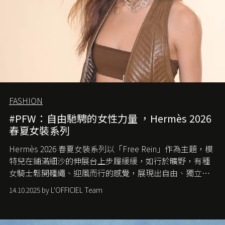
FASHION
#PFW：自由馳騁的女性力量 ，Hermès 2026
春夏女裝系列
Hermès 2026 春夏女裝系列以「Free Rein」作為主題，模
特兒在鋪滿細沙的伸展台上步履緩緩，如行於曠野，有種
女騎士鬆開韁繩、迎風而行的感覺，展現出自由、獨立與
從容的態度。
14.10.2025 by L'OFFICIEL Team