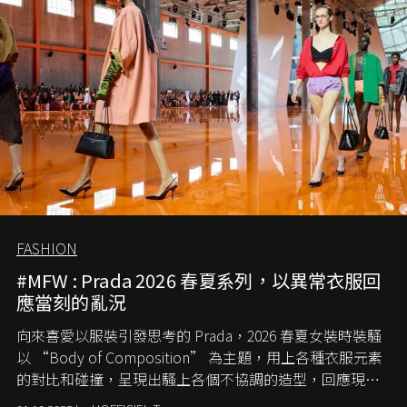
FASHION
#MFW : Prada 2026 春夏系列，以異常衣服回
應當刻的亂況
向來喜愛以服裝引發思考的 Prada，2026 春夏女裝時裝騷
以 “Body of Composition” 為主題，用上各種衣服元素
的對比和碰撞，呈現出騷上各個不協調的造型，回應現今
社會各種資訊、文化超載的現象。