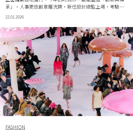
承」，人事更迭創意層洗牌，新任設計總監上場，考驗他
們如何在不失品牌精髓的前提下，找到新的敘事角度。與
22.01.2026
此同時，兩位傳奇巨擘 Giorgio Armani 與 Valentino
Garavani 在近期相繼離世，這兩位高訂界的「最後皇帝」
與「權力西裝之王」成為整個文化以至歷史的見證，留下
的美學遺產，團隊又會用那一種方式走下去? 在 29 場高訂
秀開始之前，就讓《L'OFFICIEL HK》為你整理本屆不可錯
過的重點，一次掌握所有關鍵訊息。
FASHION