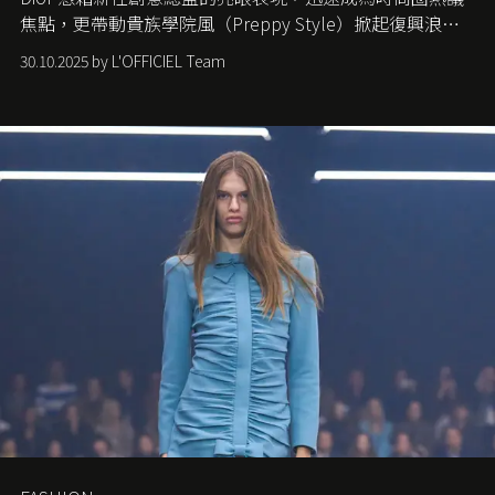
焦點，更帶動貴族學院風（Preppy Style）掀起復興浪
潮，讓這股經典風格再度回到大眾視線。
30.10.2025 by L'OFFICIEL Team