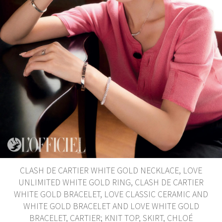
CLASH DE CARTIER WHITE GOLD NECKLACE, LOVE
UNLIMITED WHITE GOLD RING, CLASH DE CARTIER
WHITE GOLD BRACELET, LOVE CLASSIC CERAMIC AND
WHITE GOLD BRACELET AND LOVE WHITE GOLD
BRACELET, CARTIER; KNIT TOP, SKIRT, CHLOÉ