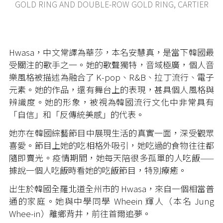
GOLD RING AND DOUBLE-ROW GOLD RING, CARTIER
Hwasa，中文常譯為華莎，本名安慧真，是當下韓國最
受關注的歌手之一。她的歌聲獨特，音域極廣，個人音
樂風格被描述為融合了 K-pop、R&B、拉丁流行、電子
元素。她的作品，還有舞台上的表現，甚具個人風格與
辨識度。她的形象，被視為韓國流行文化中非常具有
「自信」和「反傳統美感」的代表。
她亦在韓國綜藝節目中展現生活的真實一面，深受觀眾
喜愛。節目上她的吃相格外吸引，她吃過的食物往往都
隨即賣光。疫情期間，她每天陪很多孤單的人吃飯——
據說一個人吃飯時看她的吃飯節目，特別療癒。
出生於韓國全羅北道全州市的 Hwasa，來自一個相當普
通的家庭。她與中學同學 Wheein 輝人（本名 Jung
Whee-in）離鄉背井，前往首爾追夢。