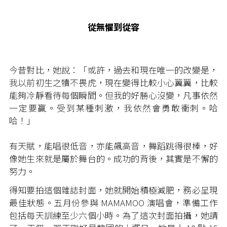
從無懼到從容
今昔對比，她說：「或許，過去和現在唯一的改變是，
我以前初生之犢不畏虎，現在變得比較小心翼翼，比較
能夠冷靜看待每個瞬間。但我的好勝心沒變，凡事依然
一定要贏。受到某種刺激，我依然會勇敢衝刺。哈
哈！」
有天賦，能唱很低音，亦能飆高音，舞蹈跳得很棒，好
像她生來就是屬於舞台的。成功的背後，其實是不懈的
努力。
得知要拍這個雜誌封面，她就開始積極減肥，務必呈現
最佳狀態。五月份參與 MAMAMOO 演唱會，準備工作
包括每天訓練至少六個小時。為了這次封面拍攝，她請