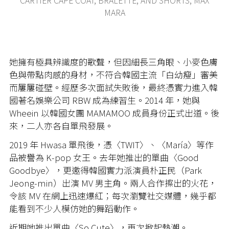
MARA
她擁有極具辨識度的歌聲，但因細長三角眼、小麥色膚
色與帶點肉感的身材，不符合韓國主流「白幼瘦」審美
而屢屢碰壁。經歷多次面試失敗後，最終憑實力進入韓
國著名娛樂公司 RBW 成為練習生。2014 年，她與
Wheein 以韓國女團 MAMAMOO 成員身份正式出道。後
來，二人亦各自單飛發展。
2019 年 Hwasa 單飛後，憑〈TWIT〉、〈María〉等作
品被譽為 K-pop 女王。去年她推出的單曲〈Good
Goodbye〉，更邀得韓國實力派演員朴正民（Park
Jeong-min）出演 MV 男主角。兩人合作擦出的火花，
令該 MV 在網上迅速爆紅；每次瀏覽社交媒體，幾乎都
能看到不少人模仿她的舞蹈動作。
近期她推出單曲〈So Cute〉，再次掀起熱潮。