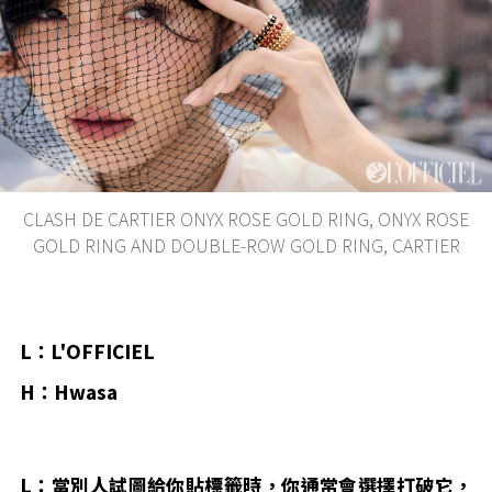
CLASH DE CARTIER ONYX ROSE GOLD RING, ONYX ROSE
GOLD RING AND DOUBLE-ROW GOLD RING, CARTIER
L：L'OFFICIEL
H：Hwasa
L：當別人試圖給你貼標籤時，你通常會選擇打破它，