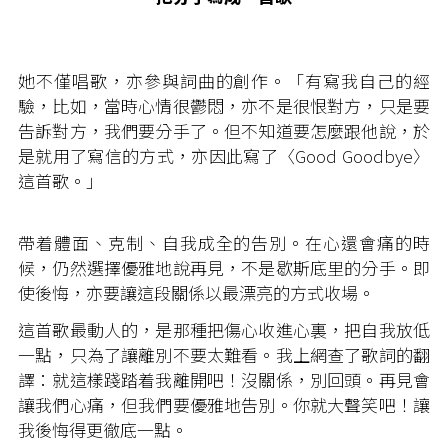
她不僅唱歌，亦參與詞曲的創作。「有寫我自己的經
驗，比如，當時心情很鬱悶，亦不是很恨對方，只是要
告訴對方，我們要分手了。但不知道要怎麼跟他說，於
是就用了寫信的方式，亦因此寫了〈Good Goodbye〉
這首歌。」
帶着體面、克制、自我成全的告別。在心還會痛的時
候，仍然選擇優雅地說再見，不是歇斯底里的分手。即
使後悔，亦要讓這段關係以最漂亮的方式收場。
這首歌最動人的，是那種把傷心收進心裏，把自我放低
一點，只為了讓離別不要太難看。我上網查了歌詞的翻
譯：就這樣踐踏着我離開吧！沒關係，別回頭。再見會
讓我們心痛，但我們要優雅地告別。你就大聲笑吧！讓
我後悔得更徹底一點。