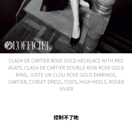
CLASH DE CARTIER ROSE GOLD NECKLACE WITH RED
AGATE, CLASH DE CARTIER DOUBLE-ROW ROSE GOLD
RING, JUSTE UN CLOU ROSE GOLD EARRINGS,
CARTIER; CORSET DRESS, TOD'S; HIGH HEELS, ROGER
VIVIER
控制不了她