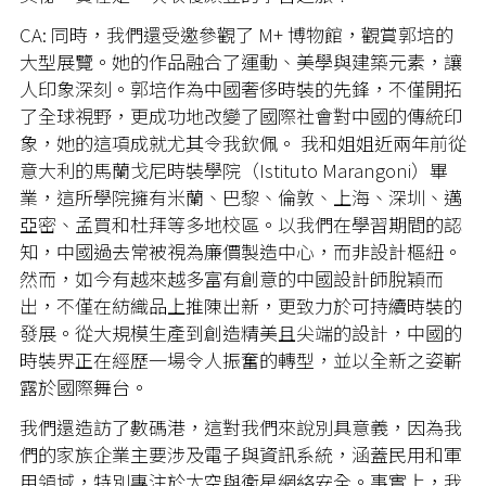
CA: 同時，我們還受邀參觀了 M+ 博物館，觀賞郭培的
大型展覽。她的作品融合了運動、美學與建築元素，讓
人印象深刻。郭培作為中國奢侈時裝的先鋒，不僅開拓
了全球視野，更成功地改變了國際社會對中國的傳統印
象，她的這項成就尤其令我欽佩。 我和姐姐近兩年前從
意大利的馬蘭戈尼時裝學院（Istituto Marangoni）畢
業，這所學院擁有米蘭、巴黎、倫敦、上海、深圳、邁
亞密、孟買和杜拜等多地校區。以我們在學習期間的認
知，中國過去常被視為廉價製造中心，而非設計樞紐。
然而，如今有越來越多富有創意的中國設計師脫穎而
出，不僅在紡織品上推陳出新，更致力於可持續時裝的
發展。從大規模生產到創造精美且尖端的設計，中國的
時裝界正在經歷一場令人振奮的轉型，並以全新之姿嶄
露於國際舞台。
我們還造訪了數碼港，這對我們來說別具意義，因為我
們的家族企業主要涉及電子與資訊系統，涵蓋民用和軍
用領域，特別專注於太空與衛星網絡安全。事實上，我