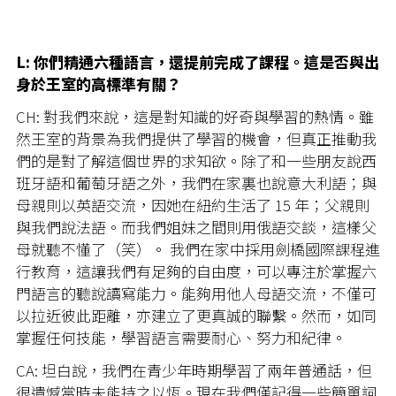
L: 你們精通六種語言，還提前完成了課程。這是否與出
身於王室的高標準有關？
CH: 對我們來說，這是對知識的好奇與學習的熱情。雖
然王室的背景為我們提供了學習的機會，但真正推動我
們的是對了解這個世界的求知欲。除了和一些朋友說西
班牙語和葡萄牙語之外，我們在家裏也說意大利語；與
母親則以英語交流，因她在紐約生活了 15 年；父親則
與我們說法語。而我們姐妹之間則用俄語交談，這樣父
母就聽不懂了（笑）。 我們在家中採用劍橋國際課程進
行教育，這讓我們有足夠的自由度，可以專注於掌握六
門語言的聽說讀寫能力。能夠用他人母語交流，不僅可
以拉近彼此距離，亦建立了更真誠的聯繫。然而，如同
掌握任何技能，學習語言需要耐心、努力和紀律。
CA: 坦白說，我們在青少年時期學習了兩年普通話，但
很遺憾當時未能持之以恆。現在我們僅記得一些簡單詞