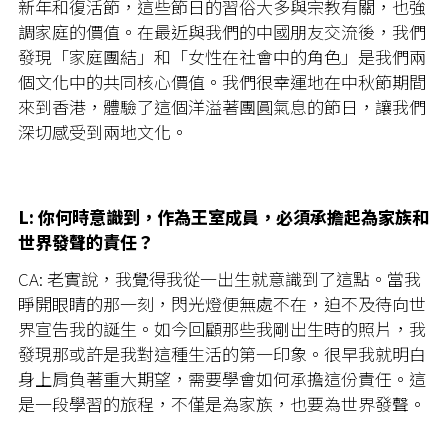
新年和復活節，這些節日的習俗大多與宗教有關，也強
調家庭的價值。在最近與我們的中國朋友交流後，我們
發現「家庭團結」和「女性在社會中的角色」是我們兩
個文化中的共同核心價值。我們很幸運地在中秋節期間
來到香港，體驗了這個洋溢著團圓氣息的節日，讓我們
深切感受到兩地文化。
L: 你何時意識到，作為王室成員，必須承擔起為家族和
世界發聲的責任？
CA: 老實說，我覺得我從一出生就意識到了這點。當我
睜開眼睛的那一刻，閃光燈便無處不在，迫不及待向世
界宣告我的誕生。如今回顧那些我剛出生時的照片，我
發現那或許是我對這種生活的第一印象。很早我就明白
身上肩負著重大期望，需要學會如何承擔這份責任。這
是一段學習的旅程，不僅是為家族，也要為世界發聲。