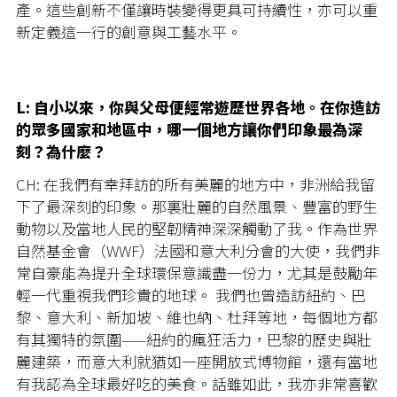
產。這些創新不僅讓時裝變得更具可持續性，亦可以重
新定義這一行的創意與工藝水平。
L: 自小以來，你與父母便經常遊歷世界各地。在你造訪
的眾多國家和地區中，哪一個地方讓你們印象最為深
刻？為什麼？
CH: 在我們有幸拜訪的所有美麗的地方中，非洲給我留
下了最深刻的印象。那裏壯麗的自然風景、豐富的野生
動物以及當地人民的堅韌精神深深觸動了我。作為世界
自然基金會（WWF）法國和意大利分會的大使，我們非
常自豪能為提升全球環保意識盡一份力，尤其是鼓勵年
輕一代重視我們珍貴的地球。 我們也曾造訪紐約、巴
黎、意大利、新加坡、維也納、杜拜等地，每個地方都
有其獨特的氛圍——紐約的瘋狂活力，巴黎的歷史與壯
麗建築，而意大利就猶如一座開放式博物館，還有當地
有我認為全球最好吃的美食。話雖如此，我亦非常喜歡