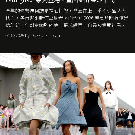
今年的時裝週何謂是神仙打架，皆因在上一季不少品牌大
換血，各自迎來新任掌舵者。而今回 2026 春夏時時週便是
這群新上任創意總監的第一張成績單，自是被受期待看他
們如何各顯神通。意大利老牌 Gucci 在過去幾個季度業績
04.10.2025 by L'OFFICIEL Team
難已救回，開雲集團任命成功曾翻轉 Balenciaga 的愛將
Demna Gvasalia 接手，複製過往的成功。當時消息一出集
團市值一日蒸發 30 億美元，大眾擔心走得太前的 Demna
會忽略品牌的美學基礎，最後變成三不像。而從剛剛推出
的首作所造成的話題及關注度，我們便知道 Demna 沒這麼
簡單，一個嶄新的 Gucci 時代已經展開！