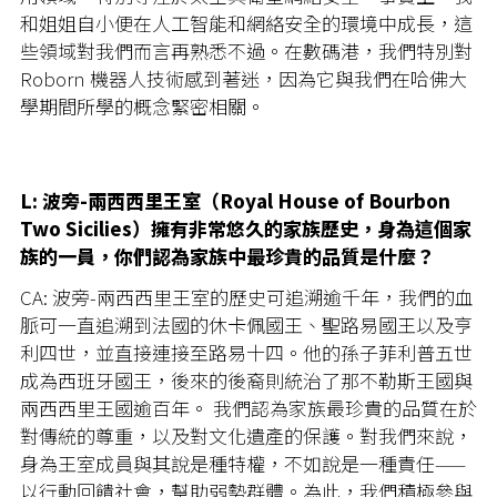
和姐姐自小便在人工智能和網絡安全的環境中成長，這
些領域對我們而言再熟悉不過。在數碼港，我們特別對
Roborn 機器人技術感到著迷，因為它與我們在哈佛大
學期間所學的概念緊密相關。
L: 波旁-兩西西里王室（Royal House of Bourbon
Two Sicilies）擁有非常悠久的家族歷史，身為這個家
族的一員，你們認為家族中最珍貴的品質是什麼？
CA: 波旁-兩西西里王室的歷史可追溯逾千年，我們的血
脈可一直追溯到法國的休卡佩國王、聖路易國王以及亨
利四世，並直接連接至路易十四。他的孫子菲利普五世
成為西班牙國王，後來的後裔則統治了那不勒斯王國與
兩西西里王國逾百年。 我們認為家族最珍貴的品質在於
對傳統的尊重，以及對文化遺產的保護。對我們來說，
身為王室成員與其說是種特權，不如說是一種責任——
以行動回饋社會，幫助弱勢群體。為此，我們積極參與