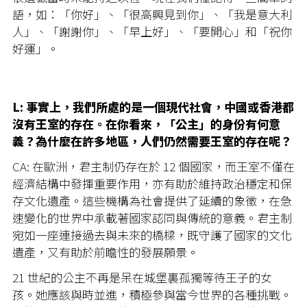
語，如：「你好」、「很高興見到你」、「我是意大利
人」、「謝謝你」、「早上好」、「要開心」和「祝你
好運」。
L: 事實上，我們所處的是一個現代社會，中國或香港都
沒有王室的存在。在你看來，「公主」的身份有何意
義？為什麼在許多地區，人們仍然需要王室的存在呢？
CA: 在歐洲，君主制仍存在於 12 個國家，而王室不僅在
經濟結構中發揮重要作用，亦有助於維持政治穩定和保
存文化遺產。這些機構為社會提供了延續的象徵，在急
速變化的世界中承載著國家認同與傳統的意義。君主制
宛如一座連接過去與未來的橋樑，既守護了國家的文化
遺產，又有助於前瞻性的發展願景。
21 世紀的公主不再是呆在城堡裏孤獨等待王子的女
孩。她應該與時並進，積極參與當今世界的各種挑戰。