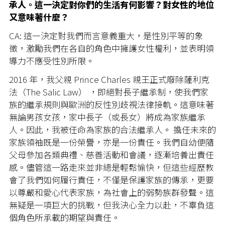
承人。這一決定對你們的生活有何影響？對女性的地位
又意味著什麼？
CA: 這一決定對我們而言意義重大，是性別平等的象
徵，激勵我們在各自的角色中擁護女性權利，並表明領
導力不應受性別所限。
2016 年，我父親 Prince Charles 親王正式廢除薩利克
法（The Salic Law） ，即絕對長子繼承制，使我們家
族的繼承規則與歐洲的反性別歧視法律接軌。這意味著
無論男孩女孩，家中長子（或長女）將成為家族繼承
人。因此，我被任命為家族的合法繼承人。 擔任未來的
家族領袖既是一份榮譽，亦是一份責任。我們自幼便隨
父母參加各類典禮、慈善活動和會議，逐漸培養出責任
感。儘管這一路走來並非總是輕鬆愉快，但這些經歷教
會了我們如何履行責任，不僅是保護家族的傳承，更要
以尊嚴和愛心代表家族，為社會上的弱勢族群發聲。這
無疑是一項巨大的挑戰，但我決心全力以赴，不辜負這
個角色所承載的期望與責任。