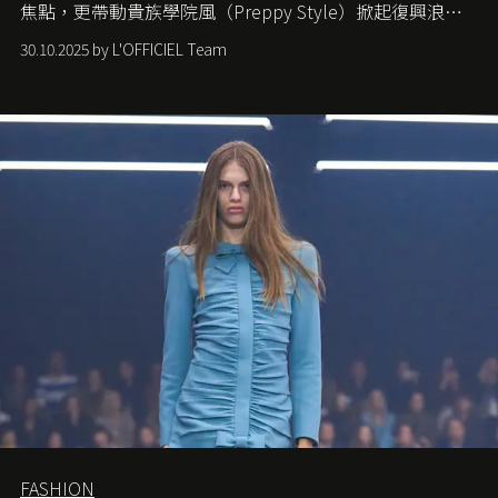
焦點，更帶動貴族學院風（Preppy Style）掀起復興浪
潮，讓這股經典風格再度回到大眾視線。
30.10.2025 by L'OFFICIEL Team
FASHION