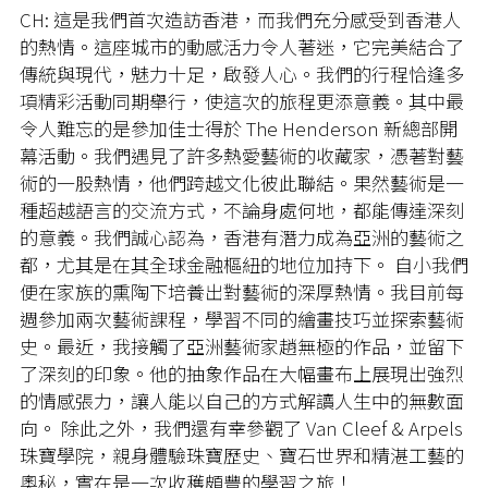
CH: 這是我們首次造訪香港，而我們充分感受到香港人
的熱情。這座城市的動感活力令人著迷，它完美結合了
傳統與現代，魅力十足，啟發人心。我們的行程恰逢多
項精彩活動同期舉行，使這次的旅程更添意義。其中最
令人難忘的是參加佳士得於 The Henderson 新總部開
幕活動。我們遇見了許多熱愛藝術的收藏家，憑著對藝
術的一股熱情，他們跨越文化彼此聯結。果然藝術是一
種超越語言的交流方式，不論身處何地，都能傳達深刻
的意義。我們誠心認為，香港有潛力成為亞洲的藝術之
都，尤其是在其全球金融樞紐的地位加持下。 自小我們
便在家族的熏陶下培養出對藝術的深厚熱情。我目前每
週參加兩次藝術課程，學習不同的繪畫技巧並探索藝術
史。最近，我接觸了亞洲藝術家趙無極的作品，並留下
了深刻的印象。他的抽象作品在大幅畫布上展現出強烈
的情感張力，讓人能以自己的方式解讀人生中的無數面
向。 除此之外，我們還有幸參觀了 Van Cleef & Arpels
珠寶學院，親身體驗珠寶歷史、寶石世界和精湛工藝的
奧秘，實在是一次收穫頗豐的學習之旅！