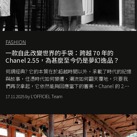
FASHION
一款自此改變世界的手袋：跨越 70 年的
Chanel 2.55，為甚麼至今仍是夢幻逸品？
何謂經典? 它的本質在於超越時間以外，承載了時代的記憶
與故事，任憑時代如何變遷，潮流如何翻天覆地，只要我
們再次拿起，它依然能夠回應當下的審美。Chanel 的 2.55
手袋更是這樣存在，自問世至今，一直有着舉足輕重的地
17.11.2025 by L'OFFICIEL Team
位。如果說每個女生的第一個夢想手袋是 Chanel，那 2.55
就是無可動搖的首選，不論70 年前還是 70 年後，大眾始終
愛它的雋永與優雅。那麼這個手袋是怎麼誕生的呢？又為
甚麼取名叫 2.55 ？今天就由《L'Officiel HK》帶你穿越流金
歲月，回顧 2.55 的誕生故事。