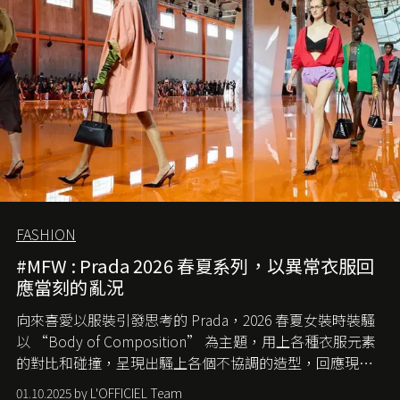
FASHION
#MFW : Prada 2026 春夏系列，以異常衣服回
應當刻的亂況
向來喜愛以服裝引發思考的 Prada，2026 春夏女裝時裝騷
以 “Body of Composition” 為主題，用上各種衣服元素
的對比和碰撞，呈現出騷上各個不協調的造型，回應現今
社會各種資訊、文化超載的現象。
01.10.2025 by L'OFFICIEL Team