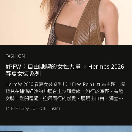
FASHION
#PFW：自由馳騁的女性力量 ，Hermès 2026
春夏女裝系列
Hermès 2026 春夏女裝系列以「Free Rein」作為主題，模
特兒在鋪滿細沙的伸展台上步履緩緩，如行於曠野，有種
女騎士鬆開韁繩、迎風而行的感覺，展現出自由、獨立與
從容的態度。
14.10.2025 by L'OFFICIEL Team