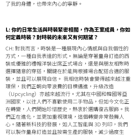
了我的身體，也帶來內心的寧靜。
L: 你的日常生活與時裝緊密相關，作為王室成員，你如
何定義時裝？對時裝的未來又有何期望？
CH: 對我而言，時裝是一種展現內心情感與自我個性的
方式，一種自我表達的形式。無論是穿著量身訂造的西
裝或優雅的禮帽洋裝出席正式場合，還是與朋友相聚時
選擇隨意的穿搭，關鍵在於能夠根據場合配搭合適的服
裝，並且可以展現自信。 我相信時裝會變得越來越注重
環保，我們正朝向零浪費的目標邁進，升級改造
（Upcycling）亦越來越流行。尤其在中國和韓國等亞
洲國家，以往人們不喜歡使用二手物品，但如今文化正
在轉變，人們開始珍惜歷史，熱衷於選購復古服飾。我
們正在進化，並更加重視環境，這個轉變非常鼓舞人
心。隨著新科技的發展，如人工智能與 3D 列印，我們
可以製作量身訂造並且按需生產的服裝，減少過度生