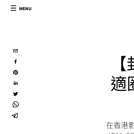
MENU
【
適
在香港影