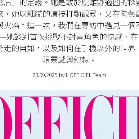
影后」的定義。她是敢於脫離舒適圈的探
來，她以細膩的演技打動觀眾，又在陶藝
與火焰。這一次，我們在專訪中遇見一個
——她談到首次挑戰不討喜角色的快感、在
游走的自如，以及如何在手機以外的世界
現靈感與幻想。
23.09.2025 by L'OFFICIEL Team