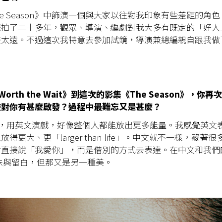
he Season》中飾演一個與大家以往對我印象有些差距的角
戲拍了二十多年，觀眾、導演、編劇對我大多有既定的「好人
差太遠。不過這次我特意去參加試鏡，導演兼總編親自跟我做
orth the Wait》到這次的影集《The Season》，你
驗對你有甚麼啟發？過程中最難忘又是甚麼？
說，用英文演戲，好像整個人都能放出更多能量。我感覺英文
得更大、更「larger than life」。中文就不一樣，藏著
會直接說「我愛你」，而是借別的方式去表達。在中文和我們
昧與留白，但那又是另一種美。