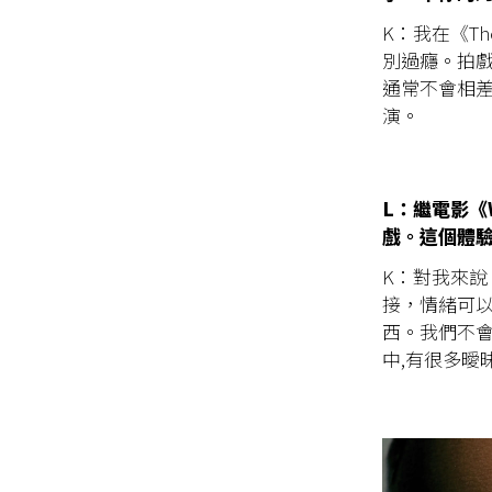
K：我在《T
別過癮。拍
通常不會相
演。
L：繼電影《W
戲。這個體
K：對我來
接，情緒可以放
西。我們不
中,有很多曖