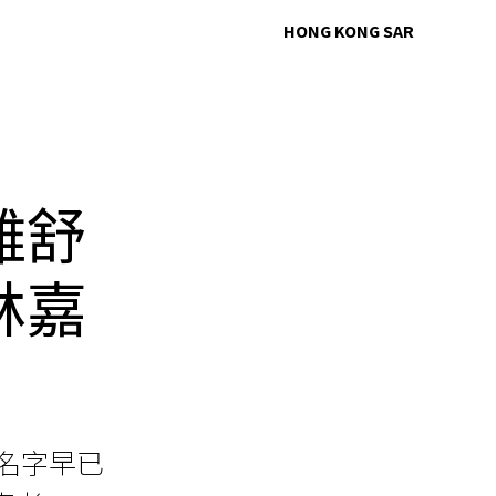
HONG KONG SAR
離舒
林嘉
的名字早已