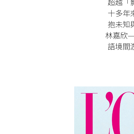
超越「
十多年
抱未知
林嘉欣
語境間