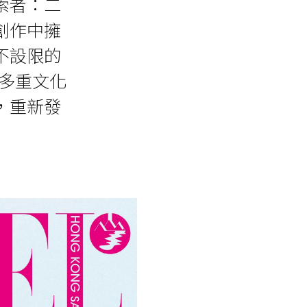
索者：二
創作中擁
不設限的
多重文化
，重新發