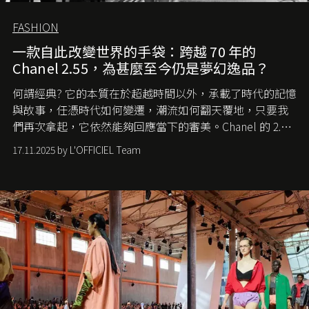
FASHION
一款自此改變世界的手袋：跨越 70 年的
Chanel 2.55，為甚麼至今仍是夢幻逸品？
何謂經典? 它的本質在於超越時間以外，承載了時代的記憶
與故事，任憑時代如何變遷，潮流如何翻天覆地，只要我
們再次拿起，它依然能夠回應當下的審美。Chanel 的 2.55
手袋更是這樣存在，自問世至今，一直有着舉足輕重的地
17.11.2025 by L'OFFICIEL Team
位。如果說每個女生的第一個夢想手袋是 Chanel，那 2.55
就是無可動搖的首選，不論70 年前還是 70 年後，大眾始終
愛它的雋永與優雅。那麼這個手袋是怎麼誕生的呢？又為
甚麼取名叫 2.55 ？今天就由《L'Officiel HK》帶你穿越流金
歲月，回顧 2.55 的誕生故事。