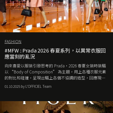
FASHION
#MFW : Prada 2026 春夏系列，以異常衣服回
應當刻的亂況
向來喜愛以服裝引發思考的 Prada，2026 春夏女裝時裝騷
以 “Body of Composition” 為主題，用上各種衣服元素
的對比和碰撞，呈現出騷上各個不協調的造型，回應現今
社會各種資訊、文化超載的現象。
01.10.2025 by L'OFFICIEL Team