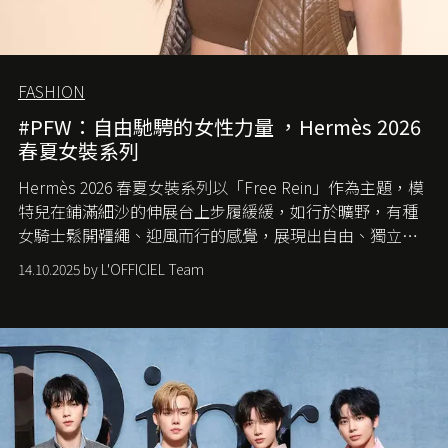
FASHION
#PFW：自由馳騁的女性力量 ，Hermès 2026
春夏女裝系列
Hermès 2026 春夏女裝系列以「Free Rein」作為主題，模
特兒在鋪滿細沙的伸展台上步履緩緩，如行於曠野，有種
女騎士鬆開韁繩、迎風而行的感覺，展現出自由、獨立與
從容的態度。
14.10.2025 by L'OFFICIEL Team