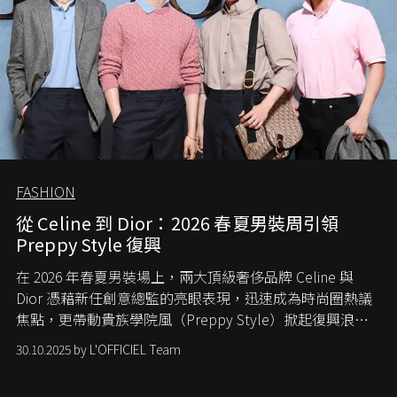
FASHION
從 Celine 到 Dior：2026 春夏男裝周引領
Preppy Style 復興
在 2026 年春夏男裝場上，兩大頂級奢侈品牌 Celine 與
Dior 憑藉新任創意總監的亮眼表現，迅速成為時尚圈熱議
焦點，更帶動貴族學院風（Preppy Style）掀起復興浪
潮，讓這股經典風格再度回到大眾視線。
30.10.2025 by L'OFFICIEL Team