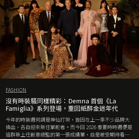
FASHION
沒有時裝騷同樣精彩：Demna 首個《La
Famiglia》系列登場，重回紙醉金迷年代
今年的時裝週何謂是神仙打架，皆因在上一季不少品牌大
換血，各自迎來新任掌舵者。而今回 2026 春夏時時週便是
這群新上任創意總監的第一張成績單，自是被受期待看他