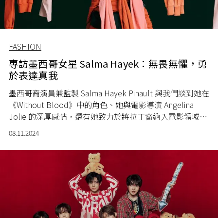
FASHION
專訪墨西哥女星 Salma Hayek：無畏無懼，勇
於表達真我
墨西哥裔演員兼監製 Salma Hayek Pinault 與我們談到她在
《Without Blood》中的角色、她與電影導演 Angelina
Jolie 的深厚感情，還有她致力於將拉丁裔納入電影領域，
並打擊針對婦女的暴力行為。
08.11.2024