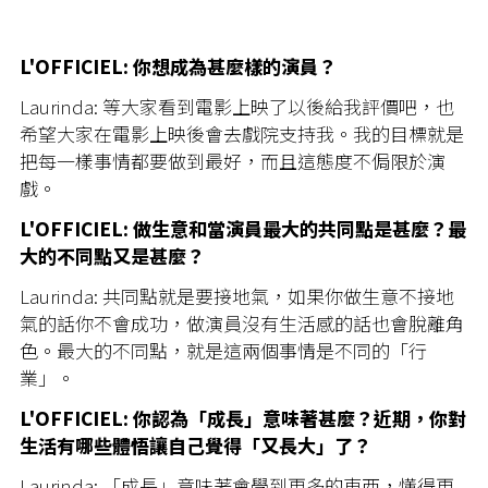
L'OFFICIEL: 你想成為甚麼樣的演員？
Laurinda:
等大家看到電影上映了以後給我評價吧，也
希望大家在電影上映後會去戲院支持我。我的目標就是
把每一樣事情都要做到最好，而且這態度不侷限於演
戲。
L'OFFICIEL: 做生意和當演員最大的共同點是甚麼？最
大的不同點又是甚麼？
Laurinda: 共同點就是要接地氣，如果你做生意不接地
氣的
話你不會成功，做演員沒有生活感的話也會脫離
角
色。最大的不同點，就是這兩個事情是不同的「
行
業」。
L'OFFICIEL: 你認為「成長」意味著甚麼？近期，你對
生活有哪些體悟讓自己覺得「又長大」了？
Laurinda:
「成長」意味著會學到更多的東西，懂得更