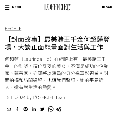
MENU
HK SAR
PEOPLE
【封面故事】最美賭王千金何超蓮登
場，大談正面能量面對生活與工作
何超蓮（Laurinda Ho）在網路上有「最美賭王千
金」的封號。這位妥妥的美女，不僅是成功的企業
家、慈善家，亦即將以演員的身分進軍影視業。封
面拍攝和訪問過程，也讓我們驚訝，她的平易近
人，還有對生活的熱愛。
15.11.2024 by L'OFFICIEL Team