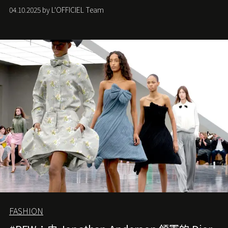
們如何各顯神通。意大利老牌 Gucci 在過去幾個季度業績
04.10.2025 by L'OFFICIEL Team
難已救回，開雲集團任命成功曾翻轉 Balenciaga 的愛將
Demna Gvasalia 接手，複製過往的成功。當時消息一出集
團市值一日蒸發 30 億美元，大眾擔心走得太前的 Demna
會忽略品牌的美學基礎，最後變成三不像。而從剛剛推出
的首作所造成的話題及關注度，我們便知道 Demna 沒這麼
簡單，一個嶄新的 Gucci 時代已經展開！
FASHION