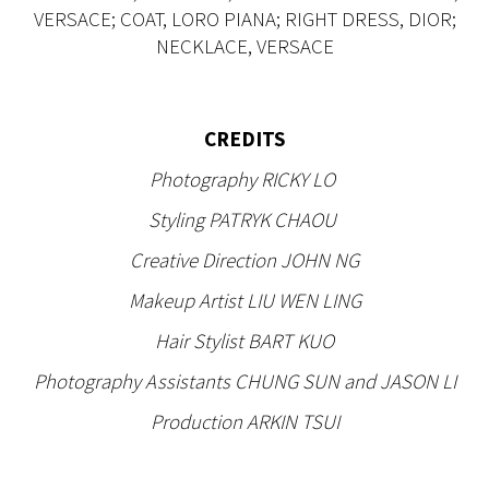
VERSACE; COAT, LORO PIANA; RIGHT DRESS, DIOR;
NECKLACE, VERSACE
CREDITS
Photography RICKY LO
Styling PATRYK CHAOU
Creative Direction JOHN NG
Makeup Artist LIU WEN LING
Hair Stylist BART KUO
Photography Assistants CHUNG SUN and JASON LI
Production ARKIN TSUI