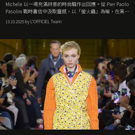
Michele
以一場充滿詩意的時尚騷作出回應。從
Pier Paolo
Pasolini
戰時書信中汲取靈感，以「螢火蟲」為喻，在黑暗
中找尋希望的微光。
13.10.2025 by L'OFFICIEL Team