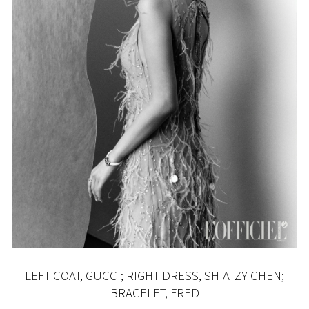
LEFT COAT, GUCCI; RIGHT DRESS, SHIATZY CHEN;
BRACELET, FRED