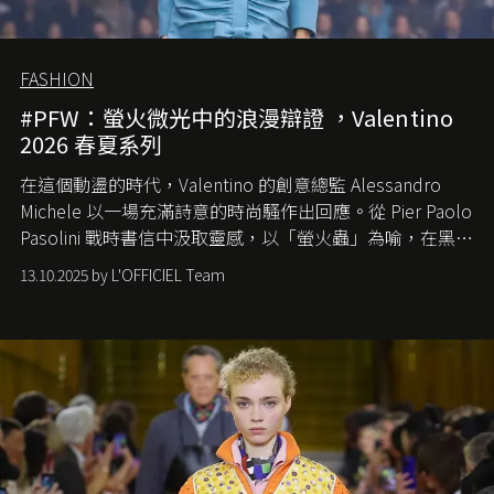
FASHION
#PFW：螢火微光中的浪漫辯證 ，Valentino
2026 春夏系列
在這個動盪的時代，
Valentino
的創意總監
Alessandro
Michele
以一場充滿詩意的時尚騷作出回應。從
Pier Paolo
Pasolini
戰時書信中汲取靈感，以「螢火蟲」為喻，在黑暗
中找尋希望的微光。
13.10.2025 by L'OFFICIEL Team