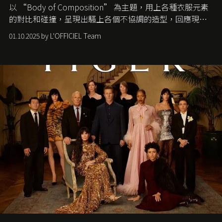
以 “Body of Composition” 為主題，用上各種衣服元素
的對比和碰撞，呈現出騷上各個不協調的造型，回應現今
社會各種資訊、文化超載的現象。
01.10.2025 by L'OFFICIEL Team