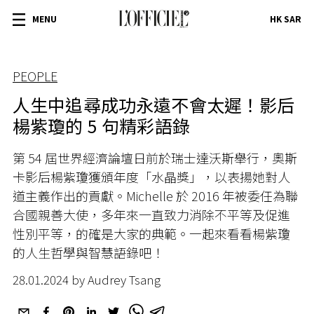
MENU
HK SAR
PEOPLE
人生中追尋成功永遠不會太遲！影后
楊紫瓊的 5 句精彩語錄
第 54 屆世界經濟論壇日前於瑞士達沃斯舉行，奧斯
卡影后楊紫瓊獲頒年度「水晶獎」，以表揚她對人
道主義作出的貢獻。Michelle 於 2016 年被委任為聯
合國親善大使，多年來一直致力消除不平等及促進
性別平等，的確是大家的典範。一起來看看楊紫瓊
的人生哲學與智慧語錄吧！
28.01.2024 by Audrey Tsang