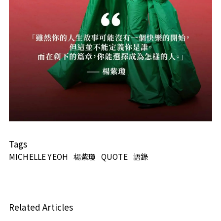
Tags
MICHELLE YEOH
楊紫瓊
QUOTE
語錄
Related Articles