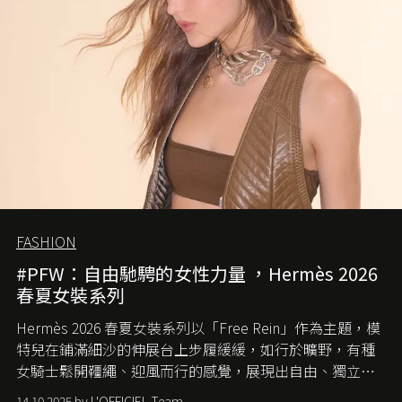
FASHION
#PFW：自由馳騁的女性力量 ，Hermès 2026
春夏女裝系列
Hermès 2026 春夏女裝系列以「Free Rein」作為主題，模
特兒在鋪滿細沙的伸展台上步履緩緩，如行於曠野，有種
女騎士鬆開韁繩、迎風而行的感覺，展現出自由、獨立與
從容的態度。
14.10.2025 by L'OFFICIEL Team