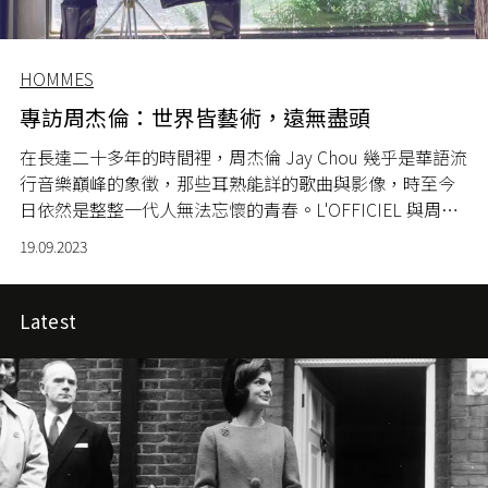
HOMMES
專訪周杰倫：世界皆藝術，遠無盡頭
在長達二十多年的時間裡，周杰倫 Jay Chou 幾乎是華語流
行音樂巔峰的象徵，那些耳熟能詳的歌曲與影像，時至今
日依然是整整一代人無法忘懷的青春。L'OFFICIEL 與周杰
倫首度攜手開啟全球九月刊企劃，共同探尋文化聯結的深
19.09.2023
遠意義。
Latest