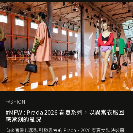
愛它的雋永與優雅。那麼這個手袋是怎麼誕生的呢？又為
甚麼取名叫 2.55 ？今天就由《L'Officiel HK》帶你穿越流金
歲月，回顧 2.55 的誕生故事。
FASHION
#MFW : Prada 2026 春夏系列，以異常衣服回
應當刻的亂況
向來喜愛以服裝引發思考的 Prada，2026 春夏女裝時裝騷