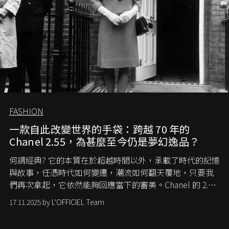
FASHION
一款自此改變世界的手袋：跨越 70 年的
Chanel 2.55，為甚麼至今仍是夢幻逸品？
何謂經典? 它的本質在於超越時間以外，承載了時代的記憶
與故事，任憑時代如何變遷，潮流如何翻天覆地，只要我
們再次拿起，它依然能夠回應當下的審美。Chanel 的 2.55
手袋更是這樣存在，自問世至今，一直有着舉足輕重的地
17.11.2025 by L'OFFICIEL Team
位。如果說每個女生的第一個夢想手袋是 Chanel，那 2.55
就是無可動搖的首選，不論70 年前還是 70 年後，大眾始終