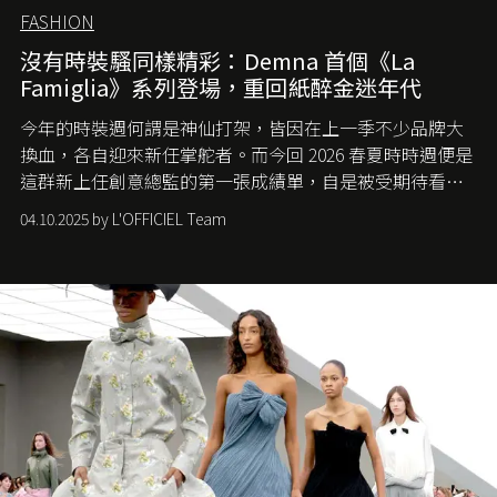
FASHION
沒有時裝騷同樣精彩：Demna 首個《La
Famiglia》系列登場，重回紙醉金迷年代
今年的時裝週何謂是神仙打架，皆因在上一季不少品牌大
換血，各自迎來新任掌舵者。而今回 2026 春夏時時週便是
這群新上任創意總監的第一張成績單，自是被受期待看他
們如何各顯神通。意大利老牌 Gucci 在過去幾個季度業績
04.10.2025 by L'OFFICIEL Team
難已救回，開雲集團任命成功曾翻轉 Balenciaga 的愛將
Demna Gvasalia 接手，複製過往的成功。當時消息一出集
團市值一日蒸發 30 億美元，大眾擔心走得太前的 Demna
會忽略品牌的美學基礎，最後變成三不像。而從剛剛推出
的首作所造成的話題及關注度，我們便知道 Demna 沒這麼
簡單，一個嶄新的 Gucci 時代已經展開！