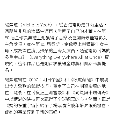
楊紫瓊（Michelle Yeoh），從香港電影走到荷里活，
憑藉其非凡的演藝生涯再次證明了自己的才華。在第
80 屆金球獎典禮上她獲得了音樂及喜劇類最佳電影女
主角獎項，並在第 95 屆奧斯卡金像獎上榮獲最佳女主
角，成為首位獲此殊榮的亞裔女演員，通過電影《媽的
多重宇宙》（Everything Everywhere All at Once）實
現的，這部作品也是她首次獲得金球獎和奧斯卡獎提
名。
楊紫瓊曾在《007：明日帝國》和《臥虎藏龍》中展現
出令人驚歎的武術技巧，奠定了自己在國際影壇的地
位。隨後，在《瘋狂亞洲富豪》和《尚氣與十環傳奇》
中以精湛的演技再次贏得了全球觀眾的心。然而，正是
《媽的多重宇宙》給予了楊紫瓊突破年齡界限的機會，
使她的事業達到了新的高峰。