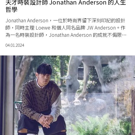
天才時裝設計師 Jonathan Anderson 的人生
哲學
Jonathan Anderson
，一位於時尚界留下深刻印記的設計
師，同時主理
Loewe
和個人同名品牌
JW Anderson
。作
為一名時裝設計師，
Jonathan Anderson
的成就不侷限於
時尚領域，即使身兼兩大品牌的創意總監，他持續在追求
04.01.2024
創新的道路上闖蕩。