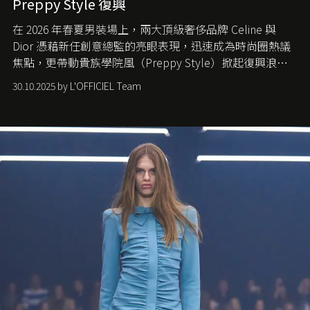
Preppy Style 復興
在 2026 年春夏男裝場上，兩大頂級奢侈品牌 Celine 與
Dior 憑藉新任創意總監的亮眼表現，迅速成為時尚圈熱議
焦點，更帶動貴族學院風（Preppy Style）掀起復興浪
潮，讓這股經典風格再度回到大眾視線。
30.10.2025 by L'OFFICIEL Team