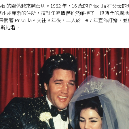
 與 Elvis 的關係越來越密切。1962 年，16 歲的 Priscilla 在
田納西州孟菲斯的住所。這對年輕情侶雖然維持了一段時間的異地戀，
仍然深愛著 Priscilla。交往 8 年後，二人於 1967 年宣佈訂婚，並
加斯結婚。