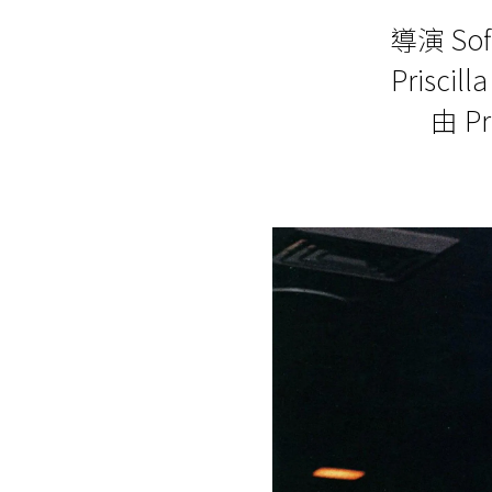
導演 So
Prisci
由 Pr