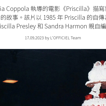
fia Coppola 執導的電影《Priscilla》
lla 的故事。該片以 1985 年 Priscilla 
iscilla Presley 和 Sandra Harmon 
17.09.2023 by L'OFFICIEL Team