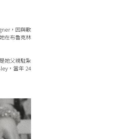
 Wagner，因與歌
名。她在布魯克林
那裡是她父親駐紮
ey，當年 24