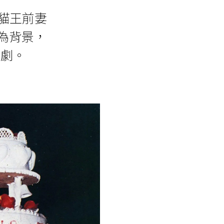
描寫貓王前妻
的自傳為背景，
親自編劇。