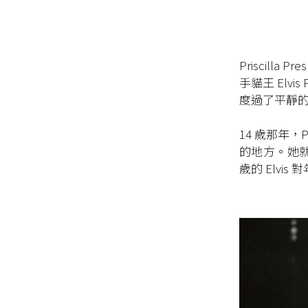
Priscilla 
手貓王 Elv
度過了平靜
14 歲那年，
的地方。她就在
歲的 Elvis 