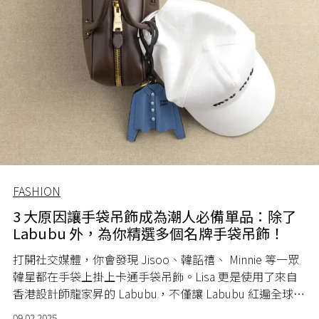
FASHION
3 大原因讓手袋吊飾成為潮人必備單品：除了
Labubu 外，為你精選多個名牌手袋吊飾！
打開社交媒體，你會發現 Jisoo、韓韶禧、 Minnie 等一眾
韓星都在手袋上掛上卡通手袋吊飾。Lisa 更是使用了來自
香港設計師龍家昇的 Labubu，不僅讓 Labubu 紅遍全球，
更把手袋吊飾推向前所未有的高峰。你可曾想過，為什麼
09.02.2025