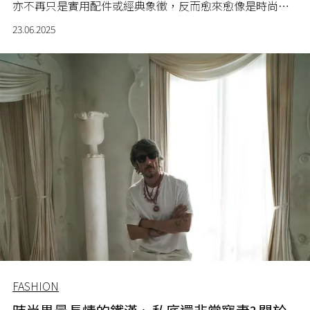
亦不再只是實用配件或經典象徵，反而愈來愈像是時尚品
牌「另類創意」的實驗場。
23.06.2025
FASHION