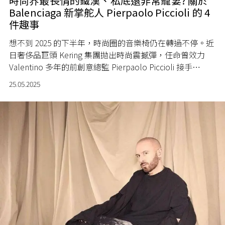
時尚界最長情的鐵漢、私底還非常寵妻? 關於
Balenciaga 新掌舵人 Pierpaolo Piccioli 的 4
件趣事
想不到 2025 的下半年，時尚圈的音樂椅仍在轉過不停。近
日奢侈品巨頭 Kering 集團拋出時尚震撼彈，任命曾效力
Valentino 多年的前創意總監 Pierpaolo Piccioli 接手
Balenciaga 新任創意總監一職。這位高訂大師曾以大膽前
25.05.2025
衛的 PP Pink 將 Valentino 打造成現象級文化符號，設計過
轟動一時的高訂牛仔褲，入行以來成就出無數令人難忘的
時尚時刻。而他本人生性愛低調，不戀社交場，將聚光留
給作品，但江湖依舊處處流傳 PP 的傳說，今回就為各位讀
者解開關於 Pierpaolo Piccioli 你可能不知道的 4 件事！