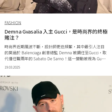
FASHION
Demna Gvasalia 入主 Gucci，是時尚界的終極
賭注？
時尚界近期風波不斷，設計師更迭頻繁，其中最引人注目
的莫過於 Balenciaga 創意總監 Demna 被調任至Gucci，取
代僅任職兩年的 Sabato De Sarno！這一變動被視為 Gucci
母公司 Kering 集團的孤注一擲，試圖透過他的獨特風格，
19.03.2025
為品牌帶來爆炸性轉變。