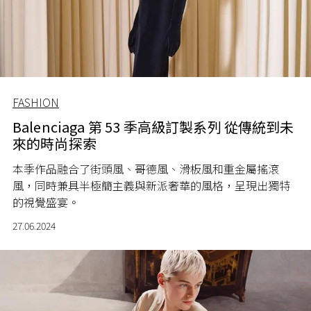
FASHION
Balenciaga 第 53 季高級訂製系列 從傳統到未
來的時尚探索
本季作品融合了街頭風、哥德風、滑板風和重金屬搖滾
風，同時兼具半極簡主義與新派奢華的風格，呈現出獨特
的視覺盛宴。
27.06.2024