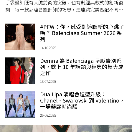
手袋設計既有大膽前衛的突破，也有對經典款式的創新復
刻。每一款都蘊含設計師的巧思，更能夠完美匹配不同場
景、不同風格的時尚需求。今天，就帶大家直擊 2026 年手
袋人氣潮流趨勢，介紹 4 款必入袋款，站在潮流最前線。
#PFW：你，感受到這顆新的心跳了
嗎？ Balenciaga Summer 2026 系
列
14.10.2025
Demna 為 Balenciaga 呈獻告別系
列，獻上 10 年話題與經典的集大成
之作
13.07.2025
Dua Lipa 演唱會造型升級：
Chanel、Swarovski 到 Valentino，
一場華麗時尚騷
25.06.2025