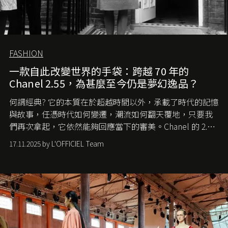
FASHION
一款自此改變世界的手袋：跨越 70 年的
Chanel 2.55，為甚麼至今仍是夢幻逸品？
何謂經典? 它的本質在於超越時間以外，承載了時代的記憶
與故事，任憑時代如何變遷，潮流如何翻天覆地，只要我
們再次拿起，它依然能夠回應當下的審美。Chanel 的 2.55
手袋更是這樣存在，自問世至今，一直有着舉足輕重的地
17.11.2025 by L'OFFICIEL Team
位。如果說每個女生的第一個夢想手袋是 Chanel，那 2.55
就是無可動搖的首選，不論70 年前還是 70 年後，大眾始終
愛它的雋永與優雅。那麼這個手袋是怎麼誕生的呢？又為
甚麼取名叫 2.55 ？今天就由《L'Officiel HK》帶你穿越流金
歲月，回顧 2.55 的誕生故事。