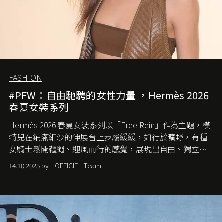
FASHION
#PFW：自由馳騁的女性力量 ，Hermès 2026
春夏女裝系列
Hermès 2026 春夏女裝系列以「Free Rein」作為主題，模
特兒在鋪滿細沙的伸展台上步履緩緩，如行於曠野，有種
女騎士鬆開韁繩、迎風而行的感覺，展現出自由、獨立與
從容的態度。
14.10.2025 by L'OFFICIEL Team