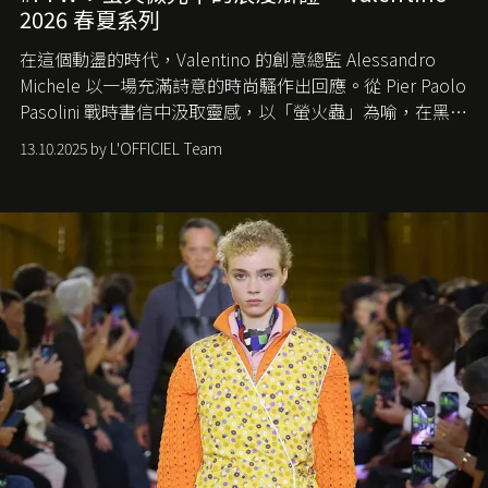
2026 春夏系列
在這個動盪的時代，
Valentino
的創意總監
Alessandro
Michele
以一場充滿詩意的時尚騷作出回應。從
Pier Paolo
Pasolini
戰時書信中汲取靈感，以「螢火蟲」為喻，在黑暗
中找尋希望的微光。
13.10.2025 by L'OFFICIEL Team