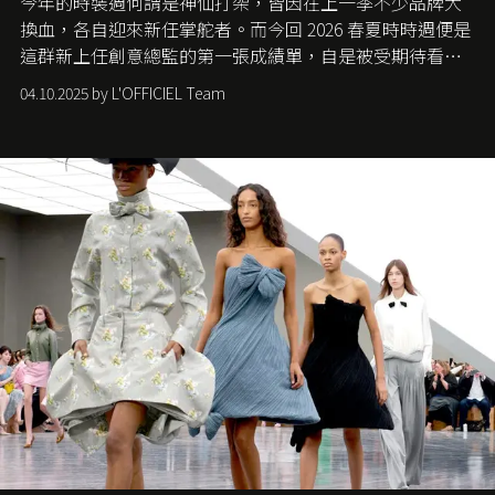
今年的時裝週何謂是神仙打架，皆因在上一季不少品牌大
換血，各自迎來新任掌舵者。而今回 2026 春夏時時週便是
這群新上任創意總監的第一張成績單，自是被受期待看他
們如何各顯神通。意大利老牌 Gucci 在過去幾個季度業績
04.10.2025 by L'OFFICIEL Team
難已救回，開雲集團任命成功曾翻轉 Balenciaga 的愛將
Demna Gvasalia 接手，複製過往的成功。當時消息一出集
團市值一日蒸發 30 億美元，大眾擔心走得太前的 Demna
會忽略品牌的美學基礎，最後變成三不像。而從剛剛推出
的首作所造成的話題及關注度，我們便知道 Demna 沒這麼
簡單，一個嶄新的 Gucci 時代已經展開！