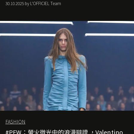
潮，讓這股經典風格再度回到大眾視線。
30.10.2025 by L'OFFICIEL Team
FASHION
#PFW：螢火微光中的浪漫辯證 ，Valentino