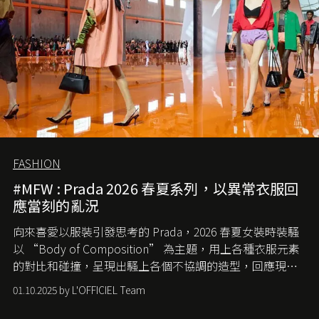
FASHION
#MFW : Prada 2026 春夏系列，以異常衣服回
應當刻的亂況
向來喜愛以服裝引發思考的 Prada，2026 春夏女裝時裝騷
以 “Body of Composition” 為主題，用上各種衣服元素
的對比和碰撞，呈現出騷上各個不協調的造型，回應現今
社會各種資訊、文化超載的現象。
01.10.2025 by L'OFFICIEL Team