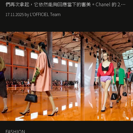
們再次拿起，它依然能夠回應當下的審美。Chanel 的 2.55
手袋更是這樣存在，自問世至今，一直有着舉足輕重的地
17.11.2025 by L'OFFICIEL Team
位。如果說每個女生的第一個夢想手袋是 Chanel，那 2.55
就是無可動搖的首選，不論70 年前還是 70 年後，大眾始終
愛它的雋永與優雅。那麼這個手袋是怎麼誕生的呢？又為
甚麼取名叫 2.55 ？今天就由《L'Officiel HK》帶你穿越流金
歲月，回顧 2.55 的誕生故事。
FASHION