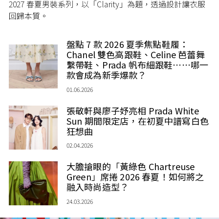
2027 春夏男裝系列，以「Clarity」為題，透過設計讓衣服
回歸本質。
盤點 7 款 2026 夏季焦點鞋履：
Chanel 雙色高跟鞋、Celine 芭蕾舞
繫帶鞋、Prada 帆布細跟鞋⋯⋯哪一
款會成為新季爆款？
01.06.2026
張敬軒與廖子妤亮相 Prada White
Sun 期間限定店，在初夏中譜寫白色
狂想曲
02.04.2026
大膽搶眼的「黃綠色 Chartreuse
Green」席捲 2026 春夏！如何將之
融入時尚造型？
24.03.2026