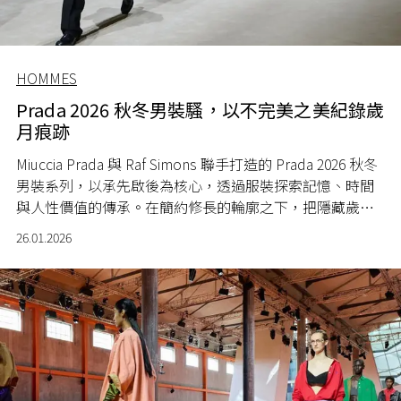
HOMMES
Prada 2026 秋冬男裝騷，以不完美之美紀錄歲
月痕跡
Miuccia Prada 與 Raf Simons 聯手打造的 Prada 2026 秋冬
男裝系列，以承先啟後為核心，透過服裝探索記憶、時間
與人性價值的傳承。在簡約修長的輪廓之下，把隱藏歲月
痕跡記錄於作品之中。
26.01.2026