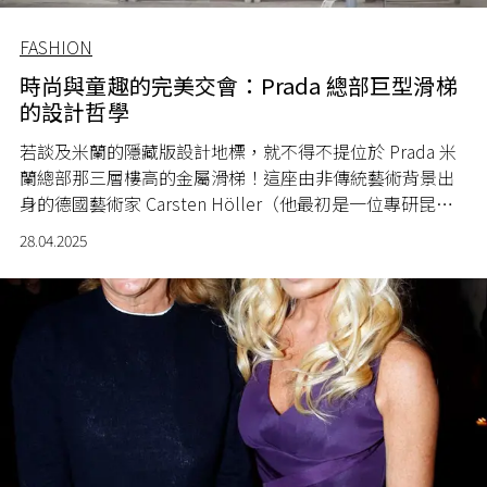
FASHION
時尚與童趣的完美交會：Prada 總部巨型滑梯
的設計哲學
若談及米蘭的隱藏版設計地標，就不得不提位於 Prada 米
蘭總部那三層樓高的金屬滑梯！這座由非傳統藝術背景出
身的德國藝術家 Carsten Höller（他最初是一位專研昆蟲
的農業科學博士，到 1993 年才全職投入藝術創作）操刀的
28.04.2025
巨型旋轉滑梯不僅是一件裝置藝術，更是對當代時尚精神
的絕佳詮釋 ── 在嚴謹工藝與純粹歡愉之間，找到完美的
平衡點。除此以外，坦白說，下班後誰都想以最快的速度
離開公司吧？