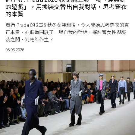
的遊戲」，用換裝交替出自我對話，思考穿衣
的本質
看過 Prada 的 2026 秋冬女裝騷後，令人開始思考穿衣的真
正本意，亦順道開展了一場自我的對話，探討著女性與服
裝之間，到底誰作主？
08.03.2026