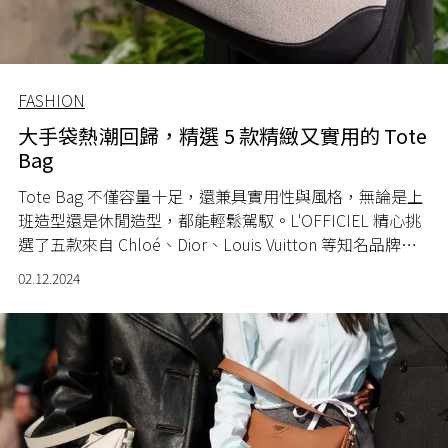
FASHION
大手袋熱潮回歸，精選 5 款精緻又實用的 Tote
Bag
Tote Bag 不僅容量十足，還兼具實用性與風格，無論是上
班造型還是休閒造型，都能輕鬆駕馭。L'OFFICIEL 精心挑
選了五款來自 Chloé、Dior、Louis Vuitton 等知名品牌的
Tote Bag！
02.12.2024