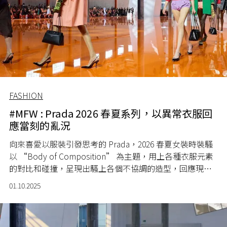
FASHION
#MFW : Prada 2026 春夏系列，以異常衣服回
應當刻的亂況
向來喜愛以服裝引發思考的 Prada，2026 春夏女裝時裝騷
以 “Body of Composition” 為主題，用上各種衣服元素
的對比和碰撞，呈現出騷上各個不協調的造型，回應現今
社會各種資訊、文化超載的現象。
01.10.2025