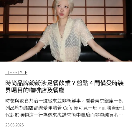
LIFESTYLE
時尚品牌紛紛涉足餐飲業？盤點 4 間備受時裝
界矚目的咖啡店及餐廳
時裝與飲食共治一爐從來並非新鮮事，看看東京銀座一系
列品牌旗艦店都總愛伴隨着 Cafe 便可見一斑。而隨着新生
代對於購物這一行為愈來愈講求箇中體驗而非單純買名
牌，近來時裝與飲食之間的合作可謂已達至登峰造極之
23.03.2025
境，無論食物品質乃以創意度，均令人拍案叫絕，絕非供