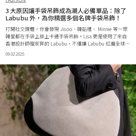
3 大原因讓手袋吊飾成為潮人必備單品：除了
Labubu 外，為你精選多個名牌手袋吊飾！
打開社交媒體，你會發現 Jisoo、韓韶禧、 Minnie 等一眾
韓星都在手袋上掛上卡通手袋吊飾。Lisa 更是使用了來自
香港設計師龍家昇的 Labubu，不僅讓 Labubu 紅遍全球，
更把手袋吊飾推向前所未有的高峰。你可曾想過，為什麼
09.02.2025
這股手袋吊飾能風靡全球？