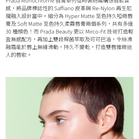
Prada Monochrome 唇膏系列從時裝紡織構想唇妝質
感，將品牌標誌性的 Saffiano 皮革與 Re-Nylon 再生尼
龍融入設計當中。細分為 Hyper Matte 至色持久啞緻唇
膏及 Soft Matte 至色持久柔霧唇膏兩個系列，共有多達
30 種顏色！而 Prada Beauty 更以 Mirco-Fit 技術打造輕
盈無感配方，再加上雙歧桿菌萃取及可可巴油，令絲滑
融霜能於唇上無縫滑動，持久不變乾，打造雙唇雅緻迷
人的唇妝。