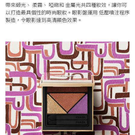
帶來緞光、 柔霧、 啞緻和 金屬光共四種妝效，讓你可
以打造最具個性的時尚眼妝。眼影盤運用 低壓噴注程序
製造，令眼影達到高清顯色效果。