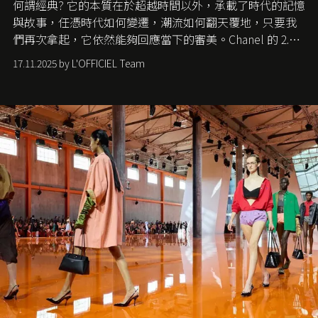
何謂經典? 它的本質在於超越時間以外，承載了時代的記憶
與故事，任憑時代如何變遷，潮流如何翻天覆地，只要我
們再次拿起，它依然能夠回應當下的審美。Chanel 的 2.55
手袋更是這樣存在，自問世至今，一直有着舉足輕重的地
17.11.2025 by L'OFFICIEL Team
位。如果說每個女生的第一個夢想手袋是 Chanel，那 2.55
就是無可動搖的首選，不論70 年前還是 70 年後，大眾始終
愛它的雋永與優雅。那麼這個手袋是怎麼誕生的呢？又為
甚麼取名叫 2.55 ？今天就由《L'Officiel HK》帶你穿越流金
歲月，回顧 2.55 的誕生故事。