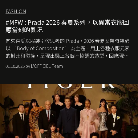
FASHION
#MFW : Prada 2026 春夏系列，以異常衣服回
應當刻的亂況
向來喜愛以服裝引發思考的 Prada，2026 春夏女裝時裝騷
以 “Body of Composition” 為主題，用上各種衣服元素
的對比和碰撞，呈現出騷上各個不協調的造型，回應現今
社會各種資訊、文化超載的現象。
01.10.2025 by L'OFFICIEL Team