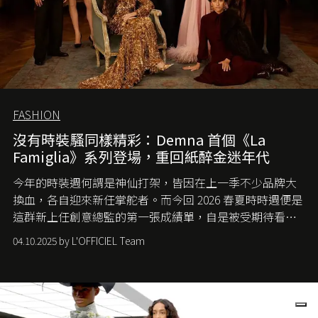
FASHION
沒有時裝騷同樣精彩：Demna 首個《La
Famiglia》系列登場，重回紙醉金迷年代
今年的時裝週何謂是神仙打架，皆因在上一季不少品牌大
換血，各自迎來新任掌舵者。而今回 2026 春夏時時週便是
這群新上任創意總監的第一張成績單，自是被受期待看他
們如何各顯神通。意大利老牌 Gucci 在過去幾個季度業績
04.10.2025 by L'OFFICIEL Team
難已救回，開雲集團任命成功曾翻轉 Balenciaga 的愛將
Demna Gvasalia 接手，複製過往的成功。當時消息一出集
團市值一日蒸發 30 億美元，大眾擔心走得太前的 Demna
會忽略品牌的美學基礎，最後變成三不像。而從剛剛推出