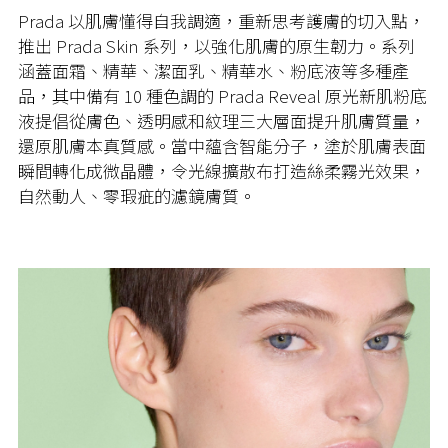
Prada 以肌膚懂得自我調適，重新思考護膚的切入點，
推出 Prada Skin 系列，以強化肌膚的原生韌力。系列
涵蓋面霜、精華、潔面乳、精華水、粉底液等多種產
品，其中備有 10 種色調的 Prada Reveal 原光新肌粉底
液提倡從膚色、透明感和紋理三大層面提升肌膚質量，
還原肌膚本真質感。當中蘊含智能分子，塗於肌膚表面
瞬間轉化成微晶體，令光線擴散布打造絲柔霧光效果，
自然動人、零瑕疵的濾鏡膚質。