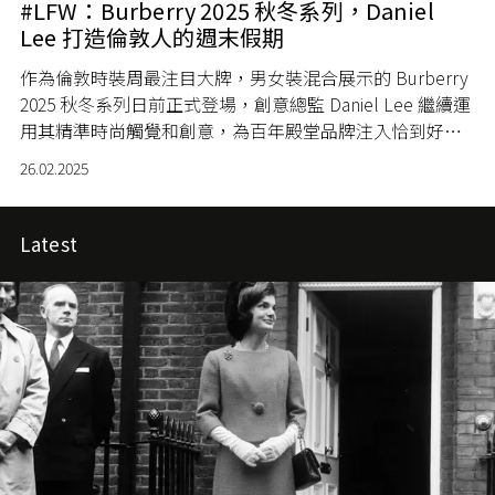
#LFW：Burberry 2025 秋冬系列，Daniel
Lee 打造倫敦人的週末假期
作為倫敦時裝周最注目大牌，男女裝混合展示的 Burberry
2025 秋冬系列日前正式登場，創意總監 Daniel Lee 繼續運
用其精準時尚觸覺和創意，為百年殿堂品牌注入恰到好處
的潮流新意。
26.02.2025
Latest