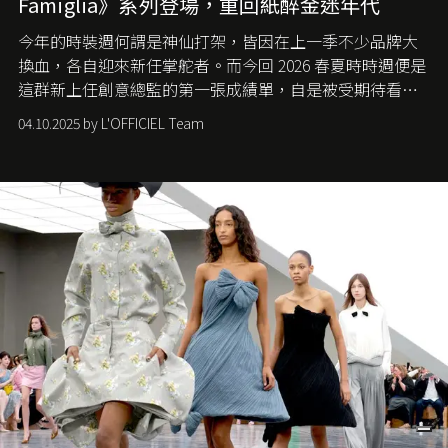
Famiglia》系列登場，重回紙醉金迷年代
今年的時裝週何謂是神仙打架，皆因在上一季不少品牌大
換血，各自迎來新任掌舵者。而今回 2026 春夏時時週便是
這群新上任創意總監的第一張成績單，自是被受期待看他
們如何各顯神通。意大利老牌 Gucci 在過去幾個季度業績
04.10.2025 by L'OFFICIEL Team
難已救回，開雲集團任命成功曾翻轉 Balenciaga 的愛將
Demna Gvasalia 接手，複製過往的成功。當時消息一出集
團市值一日蒸發 30 億美元，大眾擔心走得太前的 Demna
會忽略品牌的美學基礎，最後變成三不像。而從剛剛推出
的首作所造成的話題及關注度，我們便知道 Demna 沒這麼
簡單，一個嶄新的 Gucci 時代已經展開！