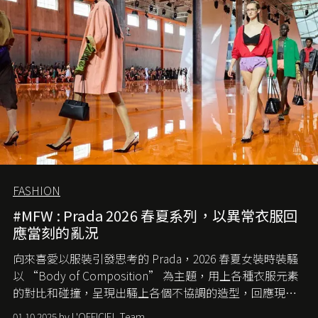
FASHION
#MFW : Prada 2026 春夏系列，以異常衣服回
應當刻的亂況
向來喜愛以服裝引發思考的 Prada，2026 春夏女裝時裝騷
以 “Body of Composition” 為主題，用上各種衣服元素
的對比和碰撞，呈現出騷上各個不協調的造型，回應現今
社會各種資訊、文化超載的現象。
01.10.2025 by L'OFFICIEL Team