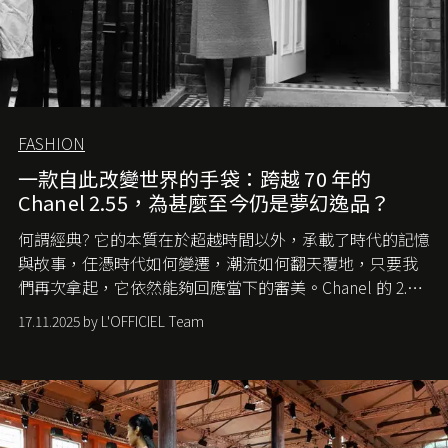
FASHION
一款自此改變世界的手袋：跨越 70 年的
Chanel 2.55，為甚麼至今仍是夢幻逸品？
何謂經典? 它的本質在於超越時間以外，承載了時代的記憶
與故事，任憑時代如何變遷，潮流如何翻天覆地，只要我
們再次拿起，它依然能夠回應當下的審美。Chanel 的 2.55
手袋更是這樣存在，自問世至今，一直有着舉足輕重的地
17.11.2025 by L'OFFICIEL Team
位。如果說每個女生的第一個夢想手袋是 Chanel，那 2.55
就是無可動搖的首選，不論70 年前還是 70 年後，大眾始終
愛它的雋永與優雅。那麼這個手袋是怎麼誕生的呢？又為
甚麼取名叫 2.55 ？今天就由《L'Officiel HK》帶你穿越流金
歲月，回顧 2.55 的誕生故事。