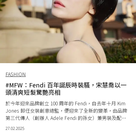
FASHION
#MFW：Fendi 百年誕辰時裝騷，宋慧喬以一
頭清爽短髮驚艷亮相
於今年迎來品牌創立 100 周年的 Fendi，自去年十月 Kim
Jones 卸任女裝創意總監，便迎來了全新的變革，由品牌
第三代傳人（創辦人 Adele Fendi 的孫女）兼男裝及配件
創意總監 Silvia Venturini Fendi 全面接手。
27.02.2025