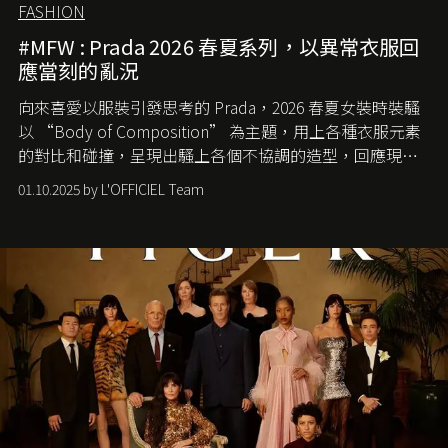
FASHION
#MFW : Prada 2026 春夏系列，以異常衣服回
應當刻的亂況
向來喜愛以服裝引發思考的 Prada，2026 春夏女裝時裝騷
以 “Body of Composition” 為主題，用上各種衣服元素
的對比和碰撞，呈現出騷上各個不協調的造型，回應現今
社會各種資訊、文化超載的現象。
01.10.2025 by L'OFFICIEL Team