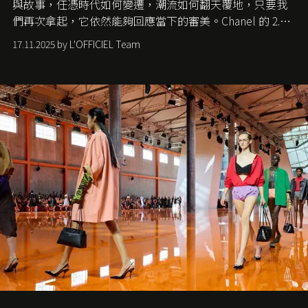
與故事，任憑時代如何變遷，潮流如何翻天覆地，只要我
們再次拿起，它依然能夠回應當下的審美。Chanel 的 2.55
手袋更是這樣存在，自問世至今，一直有着舉足輕重的地
17.11.2025 by L'OFFICIEL Team
位。如果說每個女生的第一個夢想手袋是 Chanel，那 2.55
就是無可動搖的首選，不論70 年前還是 70 年後，大眾始終
愛它的雋永與優雅。那麼這個手袋是怎麼誕生的呢？又為
甚麼取名叫 2.55 ？今天就由《L'Officiel HK》帶你穿越流金
歲月，回顧 2.55 的誕生故事。