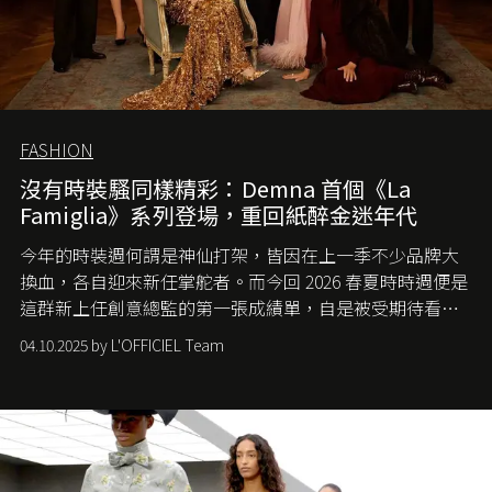
FASHION
沒有時裝騷同樣精彩：Demna 首個《La
Famiglia》系列登場，重回紙醉金迷年代
今年的時裝週何謂是神仙打架，皆因在上一季不少品牌大
換血，各自迎來新任掌舵者。而今回 2026 春夏時時週便是
這群新上任創意總監的第一張成績單，自是被受期待看他
們如何各顯神通。意大利老牌 Gucci 在過去幾個季度業績
04.10.2025 by L'OFFICIEL Team
難已救回，開雲集團任命成功曾翻轉 Balenciaga 的愛將
Demna Gvasalia 接手，複製過往的成功。當時消息一出集
團市值一日蒸發 30 億美元，大眾擔心走得太前的 Demna
會忽略品牌的美學基礎，最後變成三不像。而從剛剛推出
的首作所造成的話題及關注度，我們便知道 Demna 沒這麼
簡單，一個嶄新的 Gucci 時代已經展開！