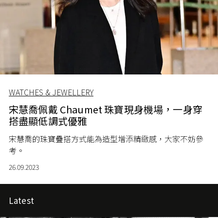
WATCHES & JEWELLERY
宋慧喬佩戴 Chaumet 珠寶現身機場，一身穿
搭盡顯低調式優雅
宋慧喬的珠寶疊搭方式能為造型增添精緻感，大家不妨參
考。
26.09.2023
Latest