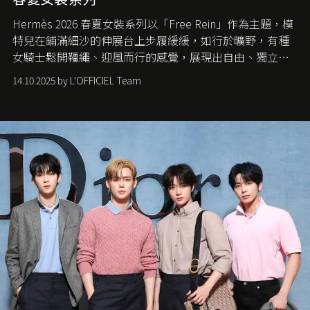
Hermès 2026 春夏女裝系列以「Free Rein」作為主題，模
特兒在鋪滿細沙的伸展台上步履緩緩，如行於曠野，有種
女騎士鬆開韁繩、迎風而行的感覺，展現出自由、獨立與
從容的態度。
14.10.2025 by L'OFFICIEL Team