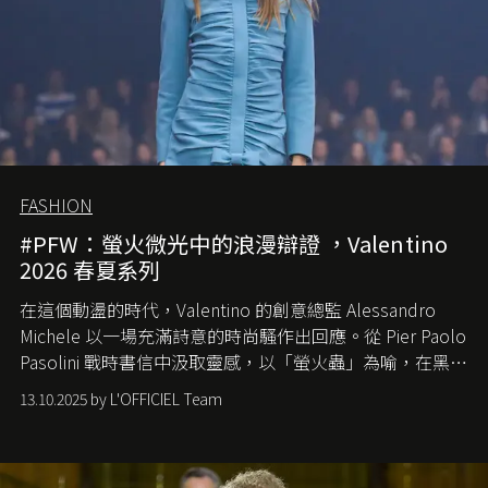
FASHION
#PFW：螢火微光中的浪漫辯證 ，Valentino
2026 春夏系列
在這個動盪的時代，
Valentino
的創意總監
Alessandro
Michele
以一場充滿詩意的時尚騷作出回應。從
Pier Paolo
Pasolini
戰時書信中汲取靈感，以「螢火蟲」為喻，在黑暗
中找尋希望的微光。
13.10.2025 by L'OFFICIEL Team