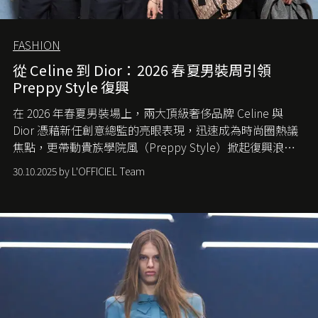
FASHION
從 Celine 到 Dior：2026 春夏男裝周引領
Preppy Style 復興
在 2026 年春夏男裝場上，兩大頂級奢侈品牌 Celine 與
Dior 憑藉新任創意總監的亮眼表現，迅速成為時尚圈熱議
焦點，更帶動貴族學院風（Preppy Style）掀起復興浪
潮，讓這股經典風格再度回到大眾視線。
30.10.2025 by L'OFFICIEL Team