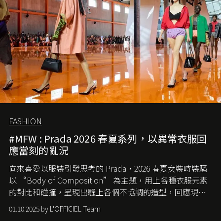
FASHION
#MFW : Prada 2026 春夏系列，以異常衣服回
應當刻的亂況
向來喜愛以服裝引發思考的 Prada，2026 春夏女裝時裝騷
以 “Body of Composition” 為主題，用上各種衣服元素
的對比和碰撞，呈現出騷上各個不協調的造型，回應現今
社會各種資訊、文化超載的現象。
01.10.2025 by L'OFFICIEL Team