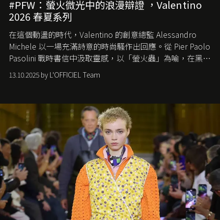
#PFW：螢火微光中的浪漫辯證 ，Valentino
2026 春夏系列
在這個動盪的時代，
Valentino
的創意總監
Alessandro
Michele
以一場充滿詩意的時尚騷作出回應。從
Pier Paolo
Pasolini
戰時書信中汲取靈感，以「螢火蟲」為喻，在黑暗
中找尋希望的微光。
13.10.2025 by L'OFFICIEL Team