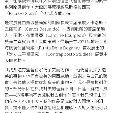
素，也讓觀眾得以深入探索這位當代藝術傳奇人物的一
系列關鍵創作。大館的展覽獲威尼斯格拉西宮
（Palazzo Grassi）的皮諾收藏支持。
是次展覽由費城藝術館的副館長兼首席策展人卡洛斯．
巴薩爾多（Carlos Basualdo）、皮諾收藏的首席策展
人卡羅琳．布爾喬亞（Caroline Bourgeois）和大館的
藝術主管皮力博士共同策劃，從瑙曼在2021年於威尼斯
海關現代藝術館（Punta Della Dogana）首次展出的
「對立式平衡研究」（Contrapposto Studies）展覽中
吸取素材。
「我知道有些藝術家為了美而創作
——
他們會設法製造
美的事物。他們會被美的東西感動，並視之為自己的職
責：去為他人提供或創造美的事物。但我不是這樣創作
的。部分原因在於我對美的理解不同。日落、鮮花、風
景
——
這類事物不會感動我去創作什麼。我只想任由它
們存在，不加干涉。我的作品是源於對人間境況的沮
喪，搞不懂人們如何會拒絕互相理解，人對人怎麽可以