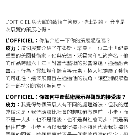
L'OFFICIEL 與大館的藝術主管皮力博士對談， 分享是
次展覽的策展心得。
L'OFFICIEL：
你能介紹一下你的策展過程嗎？
皮力：
這個展覽介紹了布魯斯·瑙曼，一位二十世紀最
重要的美國藝術家，他與安迪·沃霍爾和杜尚齊名。他
的作品跨越六十年，對當代藝術的影響深遠，通過融合
聲音、行為、霓虹燈和語言等元素，極大地擴展了藝術
的可能性。這個展覽旨在通過他的視角，讓亞洲觀眾看
到一部特別的當代藝術史。
L'OFFICIEL：你如何平衡藝術展示與觀眾的接受度？
皮力：
我覺得每個策展人有不同的處理辦法，但我的通
常做法是，我們應該比社會的趣味稍微走前一小步，而
不是一大步，也不是落後，也不是與社會同步，而是稍
稍往前走一小步。所以我覺得這並不特別代表我對這個
問題的回答。這個展覽並不是一個家喻戶曉的名字，但