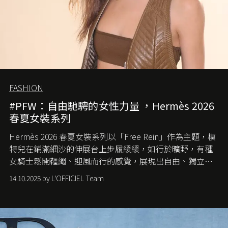
FASHION
#PFW：自由馳騁的女性力量 ，Hermès 2026
春夏女裝系列
Hermès 2026 春夏女裝系列以「Free Rein」作為主題，模
特兒在鋪滿細沙的伸展台上步履緩緩，如行於曠野，有種
女騎士鬆開韁繩、迎風而行的感覺，展現出自由、獨立與
從容的態度。
14.10.2025 by L'OFFICIEL Team