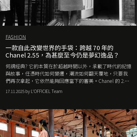
FASHION
一款自此改變世界的手袋：跨越 70 年的
Chanel 2.55，為甚麼至今仍是夢幻逸品？
何謂經典? 它的本質在於超越時間以外，承載了時代的記憶
與故事，任憑時代如何變遷，潮流如何翻天覆地，只要我
們再次拿起，它依然能夠回應當下的審美。Chanel 的 2.55
手袋更是這樣存在，自問世至今，一直有着舉足輕重的地
17.11.2025 by L'OFFICIEL Team
位。如果說每個女生的第一個夢想手袋是 Chanel，那 2.55
就是無可動搖的首選，不論70 年前還是 70 年後，大眾始終
愛它的雋永與優雅。那麼這個手袋是怎麼誕生的呢？又為
甚麼取名叫 2.55 ？今天就由《L'Officiel HK》帶你穿越流金
歲月，回顧 2.55 的誕生故事。