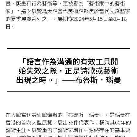
畫、版畫和行為藝術等，更被譽為「藝術家中的藝術
家」。這次展覽爲大館當代美術館聚焦於當代先鋒藝家
的夏季展覽系列之一，展期從
2024
年
5
月
15
日至
8
月
18
日。
「語言作為溝通的有效工具開
始失效之際，正是詩歌或藝術
出現之時。」
——
布魯斯．瑙曼
在大館當代美術館舉辦的「布魯斯．瑙曼」，是瑙曼在
香港的首次大型展覽，展出35件代表作，橫跨其60年的
藝術生涯。展覽重溫了藝術家創作中始終存在的基本要