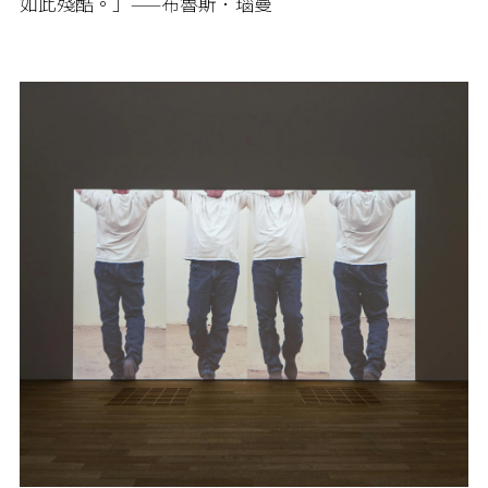
如此殘酷。」
——
布魯斯．瑙曼