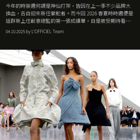
今年的時裝週何謂是神仙打架，皆因在上一季不少品牌大
換血，各自迎來新任掌舵者。而今回 2026 春夏時時週便是
這群新上任創意總監的第一張成績單，自是被受期待看他
們如何各顯神通。意大利老牌 Gucci 在過去幾個季度業績
04.10.2025 by L'OFFICIEL Team
難已救回，開雲集團任命成功曾翻轉 Balenciaga 的愛將
Demna Gvasalia 接手，複製過往的成功。當時消息一出集
團市值一日蒸發 30 億美元，大眾擔心走得太前的 Demna
會忽略品牌的美學基礎，最後變成三不像。而從剛剛推出
的首作所造成的話題及關注度，我們便知道 Demna 沒這麼
簡單，一個嶄新的 Gucci 時代已經展開！