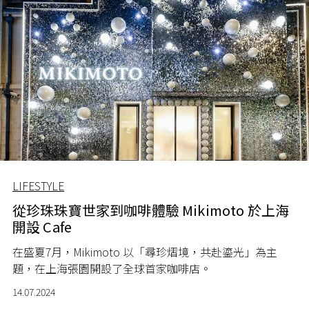
LIFESTYLE
從珍珠珠寶世家到咖啡體驗 Mikimoto 於上海
開設 Cafe
在盛夏
7
月，
Mikimoto
以「尋珍熠境，共赴鎏光」為主
題，在上海張園開設了全球首家咖啡店。
14.07.2024