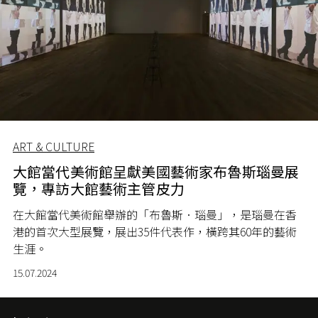
ART & CULTURE
大館當代美術館呈獻美國藝術家布魯斯瑙曼展
覽，專訪大館藝術主管皮力
在大館當代美術館舉辦的「布魯斯．瑙曼」，是瑙曼在香
港的首次大型展覽，展出
35
件代表作，橫跨其
60
年的藝術
生涯。
15.07.2024