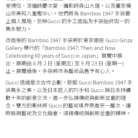
里博恒、漆繪師慶次愛、攝影師森山大道，以及畫家橫
山奈美和八重樫ゆい。他們將為 Bamboo 1947 手袋鍍
上個人風格，反映Gucci 的手工造詣及手袋始終如一的
雋永魅力。
改造後的 Bamboo 1947 手袋將於東京銀座 Gucci Ginza
Gallery 舉行的「Bamboo 1947: Then and Now
Celebrating 60 years of Gucci in Japan」展覽中展
出，展期由 8 月 2 日 (星期五) 至 9 月 23 日 (星期一)
止。展覽過後，手袋將作為藝術品售予有心人。
Gucci 透過是次合作企劃，發掘 Gucci Bamboo 1947 手
袋雋永之美，以及日本匠人的巧手和 Gucci 與日本持續
數十年的創意交流，進一步弘揚傳統與創新並重的理
念。雙方的牽絆將 Gucci 的藝術境界帶進另一層次，讓
時裝與藝術及文化融會，頌揚傳統與創新並重的精神。