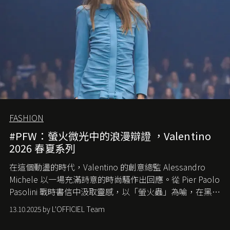
FASHION
#PFW：螢火微光中的浪漫辯證 ，Valentino
2026 春夏系列
在這個動盪的時代，
Valentino
的創意總監
Alessandro
Michele
以一場充滿詩意的時尚騷作出回應。從
Pier Paolo
Pasolini
戰時書信中汲取靈感，以「螢火蟲」為喻，在黑暗
中找尋希望的微光。
13.10.2025 by L'OFFICIEL Team