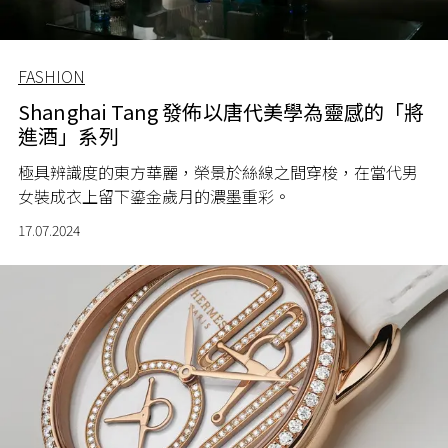
FASHION
Shanghai Tang 發佈以唐代美學為靈感的「將
進酒」系列
極具辨識度的東方華麗，榮景於絲線之間穿梭，在當代男
女裝成衣上留下鎏金歲月的濃墨重彩。
17.07.2024