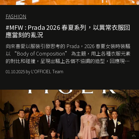
FASHION
#MFW : Prada 2026 春夏系列，以異常衣服回
應當刻的亂況
向來喜愛以服裝引發思考的 Prada，2026 春夏女裝時裝騷
以 “Body of Composition” 為主題，用上各種衣服元素
的對比和碰撞，呈現出騷上各個不協調的造型，回應現今
社會各種資訊、文化超載的現象。
01.10.2025 by L'OFFICIEL Team