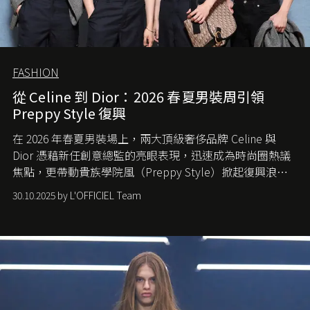
FASHION
從 Celine 到 Dior：2026 春夏男裝周引領
Preppy Style 復興
在 2026 年春夏男裝場上，兩大頂級奢侈品牌 Celine 與
Dior 憑藉新任創意總監的亮眼表現，迅速成為時尚圈熱議
焦點，更帶動貴族學院風（Preppy Style）掀起復興浪
潮，讓這股經典風格再度回到大眾視線。
30.10.2025 by L'OFFICIEL Team