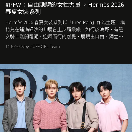
#PFW：自由馳騁的女性力量 ，Hermès 2026
春夏女裝系列
Hermès 2026 春夏女裝系列以「Free Rein」作為主題，模
特兒在鋪滿細沙的伸展台上步履緩緩，如行於曠野，有種
女騎士鬆開韁繩、迎風而行的感覺，展現出自由、獨立與
從容的態度。
14.10.2025 by L'OFFICIEL Team