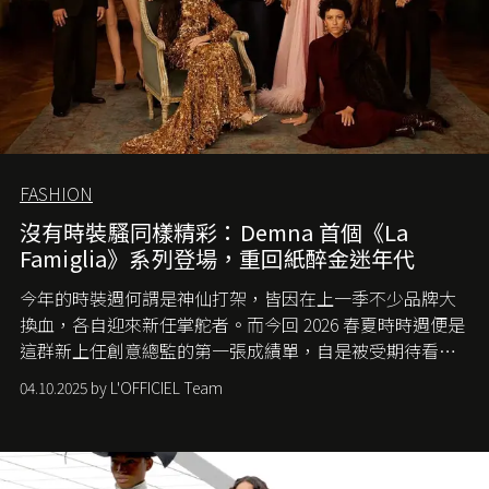
FASHION
沒有時裝騷同樣精彩：Demna 首個《La
Famiglia》系列登場，重回紙醉金迷年代
今年的時裝週何謂是神仙打架，皆因在上一季不少品牌大
換血，各自迎來新任掌舵者。而今回 2026 春夏時時週便是
這群新上任創意總監的第一張成績單，自是被受期待看他
們如何各顯神通。意大利老牌 Gucci 在過去幾個季度業績
04.10.2025 by L'OFFICIEL Team
難已救回，開雲集團任命成功曾翻轉 Balenciaga 的愛將
Demna Gvasalia 接手，複製過往的成功。當時消息一出集
團市值一日蒸發 30 億美元，大眾擔心走得太前的 Demna
會忽略品牌的美學基礎，最後變成三不像。而從剛剛推出