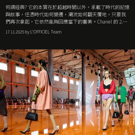
何謂經典? 它的本質在於超越時間以外，承載了時代的記憶
與故事，任憑時代如何變遷，潮流如何翻天覆地，只要我
們再次拿起，它依然能夠回應當下的審美。Chanel 的 2.55
手袋更是這樣存在，自問世至今，一直有着舉足輕重的地
17.11.2025 by L'OFFICIEL Team
位。如果說每個女生的第一個夢想手袋是 Chanel，那 2.55
就是無可動搖的首選，不論70 年前還是 70 年後，大眾始終
愛它的雋永與優雅。那麼這個手袋是怎麼誕生的呢？又為
甚麼取名叫 2.55 ？今天就由《L'Officiel HK》帶你穿越流金
歲月，回顧 2.55 的誕生故事。