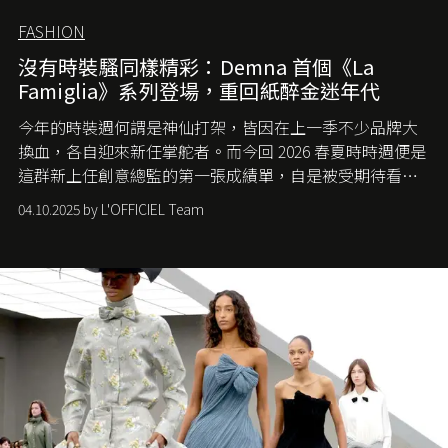
FASHION
沒有時裝騷同樣精彩：Demna 首個《La
Famiglia》系列登場，重回紙醉金迷年代
今年的時裝週何謂是神仙打架，皆因在上一季不少品牌大
換血，各自迎來新任掌舵者。而今回 2026 春夏時時週便是
這群新上任創意總監的第一張成績單，自是被受期待看他
們如何各顯神通。意大利老牌 Gucci 在過去幾個季度業績
04.10.2025 by L'OFFICIEL Team
難已救回，開雲集團任命成功曾翻轉 Balenciaga 的愛將
Demna Gvasalia 接手，複製過往的成功。當時消息一出集
團市值一日蒸發 30 億美元，大眾擔心走得太前的 Demna
會忽略品牌的美學基礎，最後變成三不像。而從剛剛推出
的首作所造成的話題及關注度，我們便知道 Demna 沒這麼
簡單，一個嶄新的 Gucci 時代已經展開！