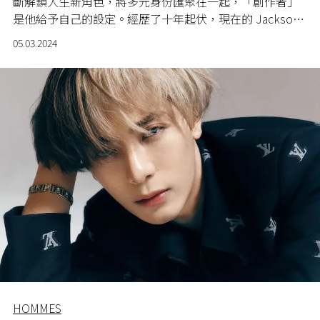
斷解鎖人生新角色，將多元身份匯聚在一起，「創作者」
是他給予自己的設定。經歷了十年起伏，現在的 Jackson
Wang 已蛻變得包容且強大。在《L'OFFICIEL》HONG
05.03.2024
KONG 創刊之際，讓我們感受來自 Jackson Wang 的聲音
和力量。
HOMMES