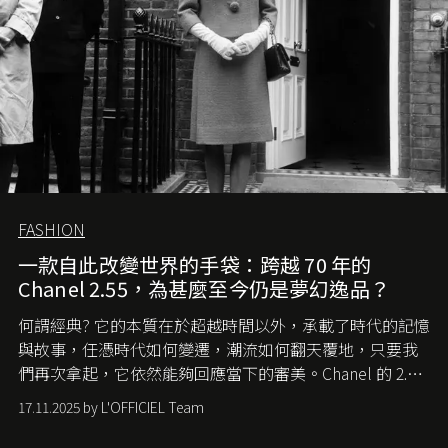
FASHION
一款自此改變世界的手袋：跨越 70 年的
Chanel 2.55，為甚麼至今仍是夢幻逸品？
何謂經典? 它的本質在於超越時間以外，承載了時代的記憶
與故事，任憑時代如何變遷，潮流如何翻天覆地，只要我
們再次拿起，它依然能夠回應當下的審美。Chanel 的 2.55
手袋更是這樣存在，自問世至今，一直有着舉足輕重的地
17.11.2025 by L'OFFICIEL Team
位。如果說每個女生的第一個夢想手袋是 Chanel，那 2.55
就是無可動搖的首選，不論70 年前還是 70 年後，大眾始終