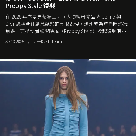
Preppy Style 復興
在 2026 年春夏男裝場上，兩大頂級奢侈品牌 Celine 與
Dior 憑藉新任創意總監的亮眼表現，迅速成為時尚圈熱議
焦點，更帶動貴族學院風（Preppy Style）掀起復興浪
潮，讓這股經典風格再度回到大眾視線。
30.10.2025 by L'OFFICIEL Team