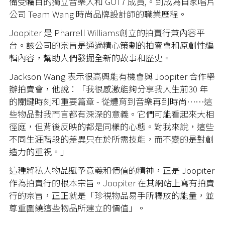
備受矚目的獨立音樂人和 GOT7 成員,。到成為自家唱片
公司 Team Wang 時尚品牌設計師的職業歷程。
Joopiter 是 Pharrell Williams創立的拍賣行兼內容平
台。該公司的宗旨是通過精心策劃的拍賣會和原創性編
輯內容，幫助人們發掘全新的故事和歷史。
Jackson Wang 表示很高興能有機會與 Joopiter 合作舉
辦拍賣會，他說：「我很感激能夠分享我人生前30 年
的關鍵時刻和重要篇章 - 從體育到音樂再到時尚⋯⋯這
些物品對我而言都有深深的意義。它們可能看起來大相
徑庭，但背後反映的都是同樣的心態。對我來說，這些
不同生涯階段的差異只在於所需技能，而不變的是對創
造力的重視。」
這種將私人物品賦予意義和價值的精神，正是 Joopiter
作為拍賣行的根本宗旨。Joopiter 在其網站上寫有拍賣
行的宗旨，正正就是「珍視物品易手所釋放的能量，並
尊重圍繞這些物品所建立的價值」。