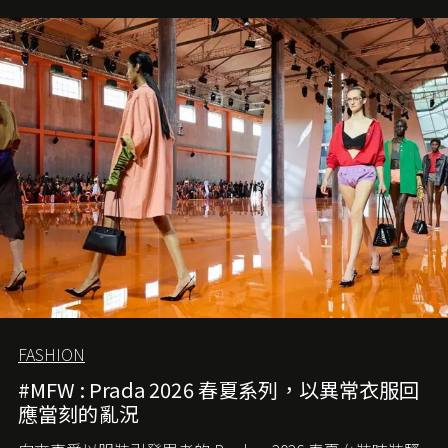
愛它的雋永與優雅。那麼這個手袋是怎麼誕生的呢？又為
甚麼取名叫 2.55 ？今天就由《L'Officiel HK》帶你穿越流金
歲月，回顧 2.55 的誕生故事。
FASHION
#MFW : Prada 2026 春夏系列，以異常衣服回
應當刻的亂況