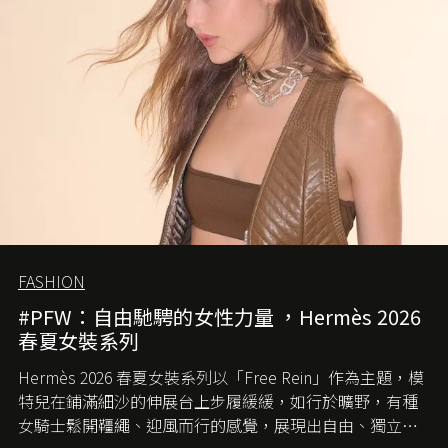
FASHION
#PFW：自由馳騁的女性力量 ，Hermès 2026
春夏女裝系列
Hermès 2026 春夏女裝系列以「Free Rein」作為主題，模
特兒在鋪滿細沙的伸展台上步履緩緩，如行於曠野，有種
女騎士鬆開韁繩、迎風而行的感覺，展現出自由、獨立與