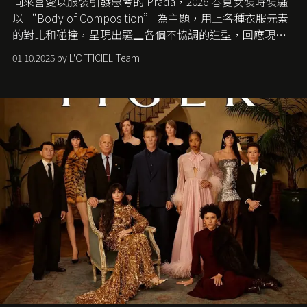
向來喜愛以服裝引發思考的 Prada，2026 春夏女裝時裝騷
以 “Body of Composition” 為主題，用上各種衣服元素
的對比和碰撞，呈現出騷上各個不協調的造型，回應現今
社會各種資訊、文化超載的現象。
01.10.2025 by L'OFFICIEL Team