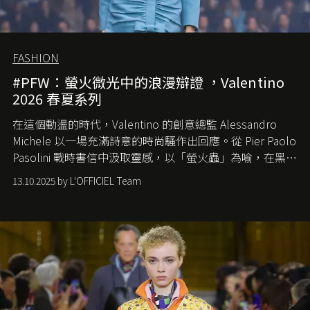
FASHION
#PFW：螢火微光中的浪漫辯證 ，Valentino
2026 春夏系列
在這個動盪的時代，
Valentino
的創意總監
Alessandro
Michele
以一場充滿詩意的時尚騷作出回應。從
Pier Paolo
Pasolini
戰時書信中汲取靈感，以「螢火蟲」為喻，在黑暗
中找尋希望的微光。
13.10.2025 by L'OFFICIEL Team