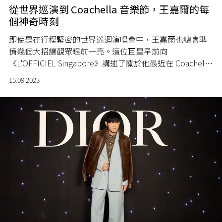
從世界巡演到 Coachella 音樂節，王嘉爾的每
個神奇時刻
即使是在行程緊密的世界巡迴演唱會中，王嘉爾也總會準
備幾個大招讓觀眾眼前一亮。這位巨星早前向
《L'OFFICIEL Singapore》講述了關於他最近在 Coachella
音樂節的演出、在 2023 年 F1 新加坡大獎賽上的亮相，以
15.09.2023
及他接下來將給大家帶來的驚喜。