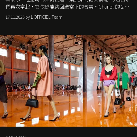
們再次拿起，它依然能夠回應當下的審美。Chanel 的 2.55
手袋更是這樣存在，自問世至今，一直有着舉足輕重的地
17.11.2025 by L'OFFICIEL Team
位。如果說每個女生的第一個夢想手袋是 Chanel，那 2.55
就是無可動搖的首選，不論70 年前還是 70 年後，大眾始終
愛它的雋永與優雅。那麼這個手袋是怎麼誕生的呢？又為
甚麼取名叫 2.55 ？今天就由《L'Officiel HK》帶你穿越流金
歲月，回顧 2.55 的誕生故事。