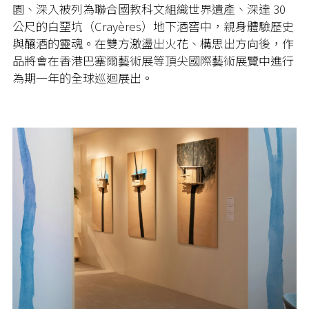
園、深入被列為聯合國教科文組織世界遺產、深達 30
公尺的白堊坑（Crayères）地下酒窖中，親身體驗歷史
與釀酒的靈魂。在雙方激盪出火花、構思出方向後，作
品將會在香港巴塞爾藝術展等頂尖國際藝術展覽中進行
為期一年的全球巡迴展出。