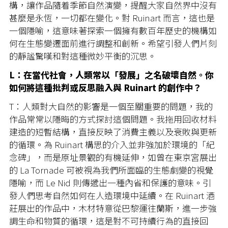
構，讓作品隨着季節自然演變，提醒大家自然界中沒有
甚麼是永恆，一切都在變化。對 Ruinart 而言，這也是
一個隱喻，這意味著探索一個擁有數百年歷史的機構如
何在生態變遷面前進行調整和創新。希望引發人們片刻
的靜謐驚嘆和對這種微妙平衡的沉思。
L：在當代社會，人類常以「發展」之名破壞自然。你
如何將這種批判或反思融入與 Ruinart 的創作中？
T：人類對大自然的影響是一個至關重要的問題，我的
作品常常以隱晦的方式探討這個問題。我拖用回收材料
建造的短暫結構，直接反映了消費主義以及衰敗與更新
的循環。為 Ruinart 構思的介入並非強加於環境的「紀
念碑」，而是原址景觀的有機延伸，如曾在東京宮展出
的 La Tornade 可被視為我們所面臨的生態劇變的視覺
隱喻，而 Le Nid 則傳遞出一種內省和保護的意味。引
發人們思考自然如何在人造環境中延續。在 Ruinart 酒
莊展出的作品中，木材特意從巴黎運往蘭斯，進一步強
調生命和物質的循環，這是對不可持續行為的直接回