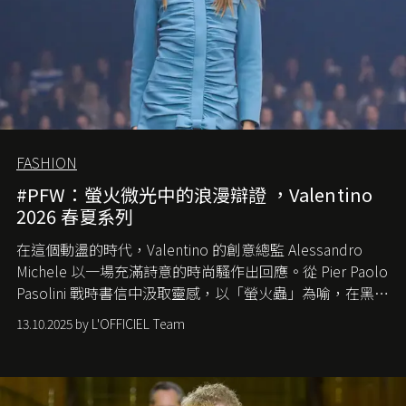
FASHION
#PFW：螢火微光中的浪漫辯證 ，Valentino
2026 春夏系列
在這個動盪的時代，
Valentino
的創意總監
Alessandro
Michele
以一場充滿詩意的時尚騷作出回應。從
Pier Paolo
Pasolini
戰時書信中汲取靈感，以「螢火蟲」為喻，在黑暗
中找尋希望的微光。
13.10.2025 by L'OFFICIEL Team