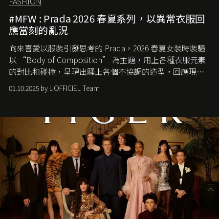
FASHION
#MFW : Prada 2026 春夏系列，以異常衣服回
應當刻的亂況
向來喜愛以服裝引發思考的 Prada，2026 春夏女裝時裝騷
以 “Body of Composition” 為主題，用上各種衣服元素
的對比和碰撞，呈現出騷上各個不協調的造型，回應現今
社會各種資訊、文化超載的現象。
01.10.2025 by L'OFFICIEL Team