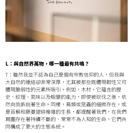
L：與自然界萬物，哪一種最有共鳴？
T：雖然我並不認為自己是個有宗教信仰的人，但我與
大自然的連結卻非常深厚，尤其被那些既體現韌性又可
體現脆弱性的元素所吸引。例如，木材，它蘊含的歷
史、紋理、氣味以及蛻變的能力，即使被砍伐之後，依
然向我訴說著生命。同樣，鳥類或昆蟲的細微存在，或
是苔蘚和藤蔓錯綜複雜的生長，都提醒著我們，在我們
周圍存在著持續不斷的、常常不為人知的生命，它們共
同構成了更大的生態系統。