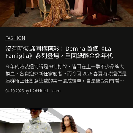
FASHION
沒有時裝騷同樣精彩：Demna 首個《La
Famiglia》系列登場，重回紙醉金迷年代
今年的時裝週何謂是神仙打架，皆因在上一季不少品牌大
換血，各自迎來新任掌舵者。而今回 2026 春夏時時週便是
這群新上任創意總監的第一張成績單，自是被受期待看他
們如何各顯神通。意大利老牌 Gucci 在過去幾個季度業績
04.10.2025 by L'OFFICIEL Team
難已救回，開雲集團任命成功曾翻轉 Balenciaga 的愛將
Demna Gvasalia 接手，複製過往的成功。當時消息一出集
團市值一日蒸發 30 億美元，大眾擔心走得太前的 Demna
會忽略品牌的美學基礎，最後變成三不像。而從剛剛推出
的首作所造成的話題及關注度，我們便知道 Demna 沒這麼
簡單，一個嶄新的 Gucci 時代已經展開！