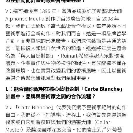
V：這可追溯至 1896 年，當時品牌委託了新藝術大師
Alphonse Mucha 創作了首張廣告海報。自 2008 年
起，我們正式開啟了當代藝術合作模式，每年邀請不同
藝術家進行全新創作。對我們而言，這是一項品牌哲學
企劃，而非單純的形象廣告。我們深信藝術是共通的語
言，能恢復人類與自然世界的和諧。透過將年度主題命
名為「與大自然對談」，Ruinart 希望喚起大眾對環境
議題、企業責任與生物多樣性的關注。氣候變遷不僅在
改變環境，也在實質改變我們的香檳風味，因此以藝術
為媒介傳遞永續訊息對我們至關重要。
L：能否請你說明在核心藝術企劃「Carte Blanche」
計畫中，品牌與藝術家之間的合作流程？
V：「Carte Blanche」代表我們賦予藝術家絕對的創作
自由，我們從不下指導棋。流程上，我們首先會邀請藝
術家親自來到香檳區與我們的酒窖大師（Cellar
Master）及釀酒團隊深度交流。他們會走到戶外葡萄