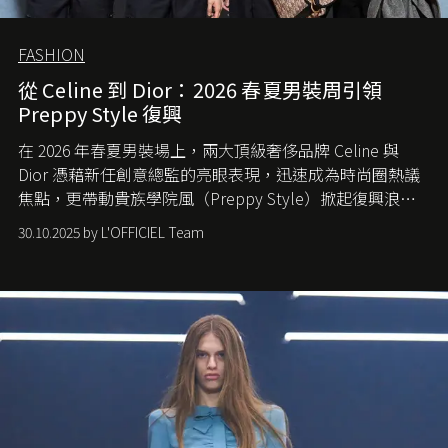
FASHION
從 Celine 到 Dior：2026 春夏男裝周引領
Preppy Style 復興
在 2026 年春夏男裝場上，兩大頂級奢侈品牌 Celine 與
Dior 憑藉新任創意總監的亮眼表現，迅速成為時尚圈熱議
焦點，更帶動貴族學院風（Preppy Style）掀起復興浪
潮，讓這股經典風格再度回到大眾視線。
30.10.2025 by L'OFFICIEL Team