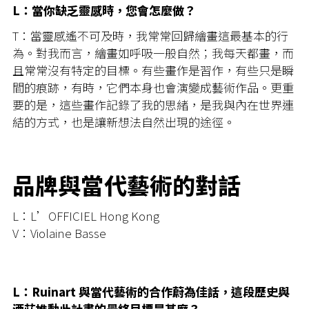
L：當你缺乏靈感時，您會怎麼做？
T：當靈感遙不可及時，我常常回歸繪畫這最基本的行
為。對我而言，繪畫如呼吸一般自然；我每天都畫，而
且常常沒有特定的目標。有些畫作是習作，有些只是瞬
間的痕跡，有時，它們本身也會演變成藝術作品。更重
要的是，這些畫作記錄了我的思緒，是我與內在世界連
結的方式，也是讓新想法自然出現的途徑。
品牌與當代藝術的對話
L：L’OFFICIEL Hong Kong
V：Violaine Basse
L：Ruinart 與當代藝術的合作蔚為佳話，這段歷史與
酒莊推動此計畫的最終目標是甚麼？