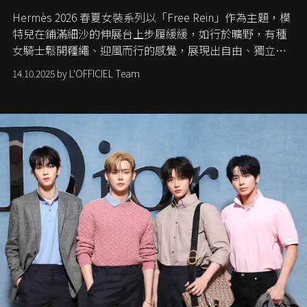
Hermès 2026 春夏女裝系列以「Free Rein」作為主題，模
特兒在鋪滿細沙的伸展台上步履緩緩，如行於曠野，有種
女騎士鬆開韁繩、迎風而行的感覺，展現出自由、獨立與
從容的態度。
14.10.2025 by L'OFFICIEL Team