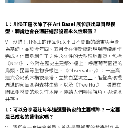
L：川俁正這次除了在 Art Basel 展位展出草圖與模
型，聽說也會在酒莊總部設置永久性裝置？
V：沒錯！川俁正的作品仍以平日不間斷的繪畫與草圖
為基礎，並於今年四、五月間在漢斯總部現場陸續創作
完成。他量身創作了 3 件永久性的大型現地雕塑，包括
《Nest》：依附在歷史主建築外牆上，呼應葡萄園裡的
鳥類、昆蟲等生物多樣性、《Observatory》：一座高
達六公尺的木構觀景塔，立於白堊坑之上，能登高環視
周遭的葡萄園與森林生態，以及《Tree Hut》：隱匿在
園區樹林間的永久性木屋，邀請人們轉換視角，與環境
共存。
L：可以分享酒莊每年遴選藝術家的主要標準？一定要
是已成名的藝術家嗎？
V：我們有一套綜合考量。首先是藝術家的哲學與作品