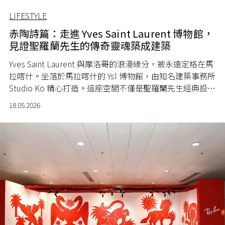
LIFESTYLE
赤陶詩篇：走進 Yves Saint Laurent 博物館，
見證聖羅蘭先生的傳奇靈魂築成建築
Yves Saint Laurent
與摩洛哥的浪漫緣分，被永遠定格在馬
拉喀什。坐落於馬拉喀什的 Ysl 博物館，由知名建築事務所
Studio Ko
精心打造。這座空間不僅是聖羅蘭先生經典設
計、珍貴影像與靈感草圖的永久歸宿，更透過定期更換的
18.05.2026
展覽注入源源不絕的生命力。這不只是一座博物館，更是
聖羅蘭先生留給世界的一封瑰麗情書。