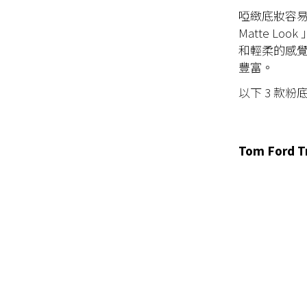
啞緻底妝容易
Matte 
和輕柔的感
豐富。
以下 3 款
Tom Ford T