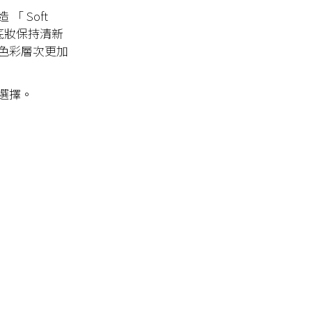
 Soft
讓底妝保持清新
色彩層次更加
選擇。