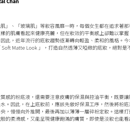
tal Chan
光肌」、「玻璃肌」等妝容風靡一時，每個女生都在追求著那
這樣的肌膚看起來健康亮麗，但在妝效的平衡感上卻難以掌握
。因此，近年流行的底妝趨勢逐漸轉向輕盈、柔和的風格。今
Soft Matte Look 」，打造自然透薄又啞緻的底妝，絕對
緻質感的粉底液，還需要注意皮膚的保濕與控油平衡，既要讓
缺水。因此，在上底妝前，應該先做好保濕工序，然後將粉底
中央，慢慢向外推開，最後再加以薄薄一層碎粉定妝。這樣打
絨般的柔滑感，又能呈現健康飽滿的膚質，即使是淡妝也能看