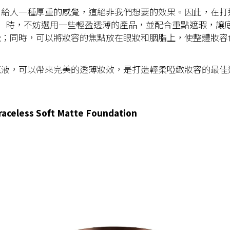
給人一種厚重的感覺，這絕非我們想要的效果。因此，在打造 「
Look 」 時，不妨選用一些輕盈透薄的產品，並配合重點遮瑕，
覺；同時，可以將妝容的焦點放在眼妝和胭脂上，使整體妝容
粉底液，可以帶來完美的透薄妝效，是打造輕柔啞緻妝容的最佳
raceless Soft Matte Foundation