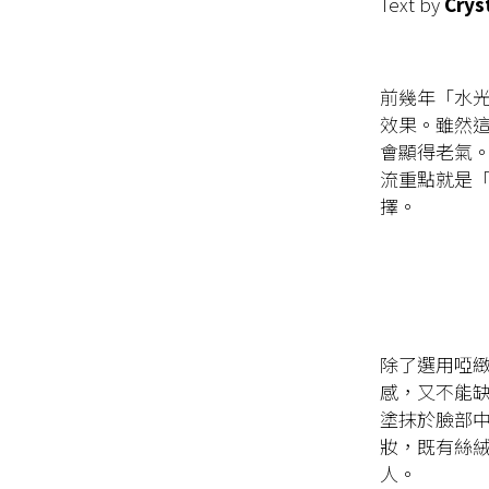
Text by
Crys
前幾年「水
效果。雖然
會顯得老氣
流重點就是「 
擇。
除了選用啞
感，又不能
塗抹於臉部
妝，既有絲
人。