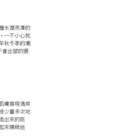
種水潤亮澤的
，一不小心就
年秋冬季的潮
是不會出錯的選
肌膚展現清爽
液少量多次地
造出來的底
起來精緻迷