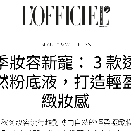
BEAUTY & WELLNESS
季妝容新寵： 3 款
然粉底液，打造輕
緻妝感
4 年秋冬妝容流行趨勢轉向自然的輕柔啞緻