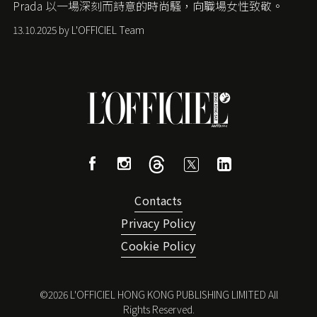
Prada
以一場深刻而詩意的時尚騷，向職場女性致敬。
13.10.2025 by L'OFFICIEL Team
Contacts
Privacy Policy
Cookie Policy
©
2026
L'OFFICIEL HONG KONG PUBLISHING LIMITED All
Rights Reserved.