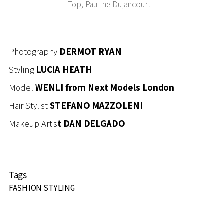
Top, Pauline Dujancourt
Photography
DERMOT RYAN
Styling
LUCIA HEATH
Model
WENLI from Next Models London
Hair Stylist
STEFANO MAZZOLENI
Makeup Artis
t DAN DELGADO
Tags
FASHION STYLING