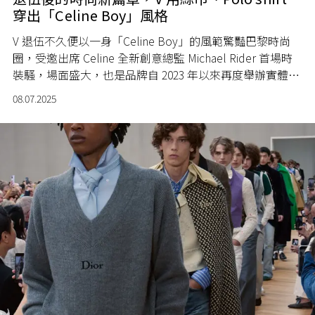
穿出「Celine Boy」風格
V 退伍不久便以一身「Celine Boy」的風範驚豔巴黎時尚
圈，受邀出席 Celine 全新創意總監 Michael Rider 首場時
裝騷，場面盛大，也是品牌自 2023 年以來再度舉辦實體
騷。
08.07.2025