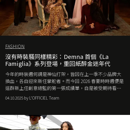
FASHION
沒有時裝騷同樣精彩：Demna 首個《La
Famiglia》系列登場，重回紙醉金迷年代
今年的時裝週何謂是神仙打架，皆因在上一季不少品牌大
換血，各自迎來新任掌舵者。而今回 2026 春夏時時週便是
這群新上任創意總監的第一張成績單，自是被受期待看他
們如何各顯神通。意大利老牌 Gucci 在過去幾個季度業績
04.10.2025 by L'OFFICIEL Team
難已救回，開雲集團任命成功曾翻轉 Balenciaga 的愛將
Demna Gvasalia 接手，複製過往的成功。當時消息一出集
團市值一日蒸發 30 億美元，大眾擔心走得太前的 Demna
會忽略品牌的美學基礎，最後變成三不像。而從剛剛推出
的首作所造成的話題及關注度，我們便知道 Demna 沒這麼