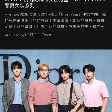
春夏女裝系列
Hermès 2026 春夏女裝系列以「Free Rein」作為主題，模
特兒在鋪滿細沙的伸展台上步履緩緩，如行於曠野，有種
女騎士鬆開韁繩、迎風而行的感覺，展現出自由、獨立與
從容的態度。
14.10.2025 by L'OFFICIEL Team