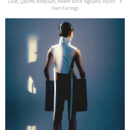
Coat, Qasimi; Bodysuit, Khanh Brice Nguyen; Stylist’s
Own Earrings