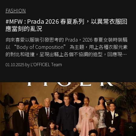
FASHION
#MFW : Prada 2026 春夏系列，以異常衣服回
應當刻的亂況
向來喜愛以服裝引發思考的 Prada，2026 春夏女裝時裝騷
以 “Body of Composition” 為主題，用上各種衣服元素
的對比和碰撞，呈現出騷上各個不協調的造型，回應現今
社會各種資訊、文化超載的現象。
01.10.2025 by L'OFFICIEL Team