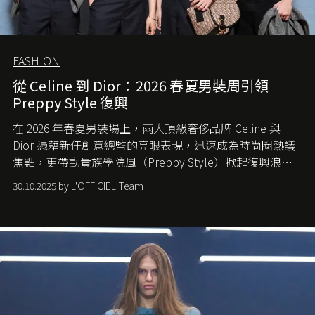
FASHION
從 Celine 到 Dior：2026 春夏男裝周引領
Preppy Style 復興
在 2026 年春夏男裝場上，兩大頂級奢侈品牌 Celine 與
Dior 憑藉新任創意總監的亮眼表現，迅速成為時尚圈熱議
焦點，更帶動貴族學院風（Preppy Style）掀起復興浪
潮，讓這股經典風格再度回到大眾視線。
30.10.2025 by L'OFFICIEL Team