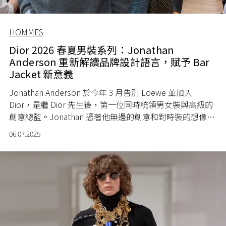
HOMMES
Dior 2026 春夏男裝系列：Jonathan
Anderson 重新解讀品牌設計語言，賦予 Bar
Jacket 新意義
Jonathan Anderson 於今年 3 月告別 Loewe 並加入
Dior，是繼 Dior 先生後，第一位同時統領男女裝與高級的
創意總監。Jonathan 憑著他無邊的創意和對時裝的想像，
為舊東家帶來一個又一個的高峰，這也難怪外界會好奇他
06.07.2025
會為 Dior 帶來什麼新氣象。