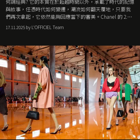
何謂經典? 它的本質在於超越時間以外，承載了時代的記憶
與故事，任憑時代如何變遷，潮流如何翻天覆地，只要我
們再次拿起，它依然能夠回應當下的審美。Chanel 的 2.55
手袋更是這樣存在，自問世至今，一直有着舉足輕重的地
17.11.2025 by L'OFFICIEL Team
位。如果說每個女生的第一個夢想手袋是 Chanel，那 2.55
就是無可動搖的首選，不論70 年前還是 70 年後，大眾始終
愛它的雋永與優雅。那麼這個手袋是怎麼誕生的呢？又為
甚麼取名叫 2.55 ？今天就由《L'Officiel HK》帶你穿越流金
歲月，回顧 2.55 的誕生故事。