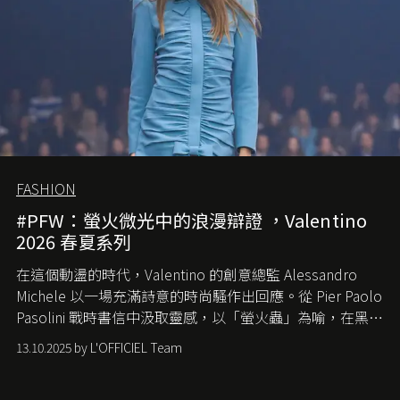
FASHION
#PFW：螢火微光中的浪漫辯證 ，Valentino
2026 春夏系列
在這個動盪的時代，
Valentino
的創意總監
Alessandro
Michele
以一場充滿詩意的時尚騷作出回應。從
Pier Paolo
Pasolini
戰時書信中汲取靈感，以「螢火蟲」為喻，在黑暗
中找尋希望的微光。
13.10.2025 by L'OFFICIEL Team