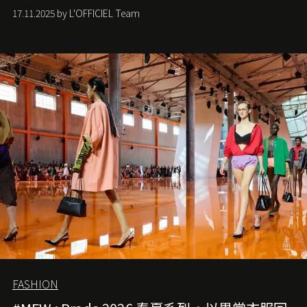
手袋更是這樣存在，自問世至今，一直有着舉足輕重的地
17.11.2025 by L'OFFICIEL Team
位。如果說每個女生的第一個夢想手袋是 Chanel，那 2.55
就是無可動搖的首選，不論70 年前還是 70 年後，大眾始終
愛它的雋永與優雅。那麼這個手袋是怎麼誕生的呢？又為
甚麼取名叫 2.55 ？今天就由《L'Officiel HK》帶你穿越流金
歲月，回顧 2.55 的誕生故事。
FASHION