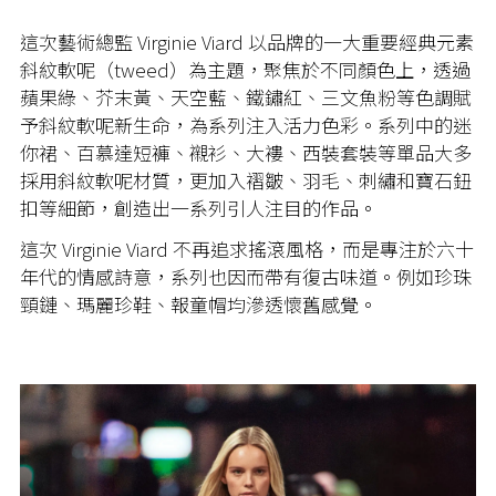
這次藝術總監 Virginie Viard 以品牌的一大重要經典元素
斜紋軟呢（tweed）為主題，聚焦於不同顏色上，透過
蘋果綠、芥末黃、天空藍、鐵鏽紅、三文魚粉等色調賦
予斜紋軟呢新生命，為系列注入活力色彩。系列中的迷
你裙、百慕達短褲、襯衫、大褸、西裝套裝等單品大多
採用斜紋軟呢材質，更加入褶皺、羽毛、刺繡和寶石鈕
扣等細節，創造出一系列引人注目的作品。
這次 Virginie Viard 不再追求搖滾風格，而是專注於六十
年代的情感詩意，系列也因而帶有復古味道。例如珍珠
頸鏈、瑪麗珍鞋、報童帽均滲透懷舊感覺。