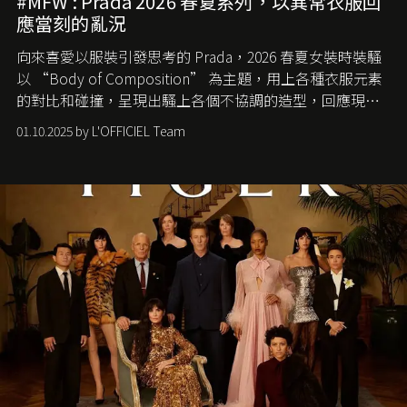
#MFW : Prada 2026 春夏系列，以異常衣服回
應當刻的亂況
向來喜愛以服裝引發思考的 Prada，2026 春夏女裝時裝騷
以 “Body of Composition” 為主題，用上各種衣服元素
的對比和碰撞，呈現出騷上各個不協調的造型，回應現今
社會各種資訊、文化超載的現象。
01.10.2025 by L'OFFICIEL Team