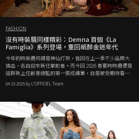
FASHION
沒有時裝騷同樣精彩：Demna 首個《La
Famiglia》系列登場，重回紙醉金迷年代
今年的時裝週何謂是神仙打架，皆因在上一季不少品牌大
換血，各自迎來新任掌舵者。而今回 2026 春夏時時週便是
這群新上任創意總監的第一張成績單，自是被受期待看他
們如何各顯神通。意大利老牌 Gucci 在過去幾個季度業績
04.10.2025 by L'OFFICIEL Team
難已救回，開雲集團任命成功曾翻轉 Balenciaga 的愛將
Demna Gvasalia 接手，複製過往的成功。當時消息一出集
團市值一日蒸發 30 億美元，大眾擔心走得太前的 Demna
會忽略品牌的美學基礎，最後變成三不像。而從剛剛推出
的首作所造成的話題及關注度，我們便知道 Demna 沒這麼
簡單，一個嶄新的 Gucci 時代已經展開！