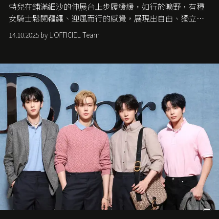
特兒在鋪滿細沙的伸展台上步履緩緩，如行於曠野，有種
女騎士鬆開韁繩、迎風而行的感覺，展現出自由、獨立與
從容的態度。
14.10.2025 by L'OFFICIEL Team