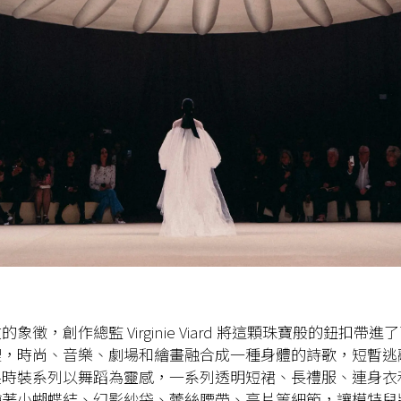
象徵，創作總監 Virginie Viard 將這顆珠寶般的鈕扣帶
，時尚、音樂、劇場和繪畫融合成一種身體的詩歌，短暫逃離
製時裝系列以舞蹈為靈感，一系列透明短裙、長禮服、連身衣
繪著小蝴蝶結、幻影紗袋、蕾絲腰帶、亮片等細節，讓模特兒