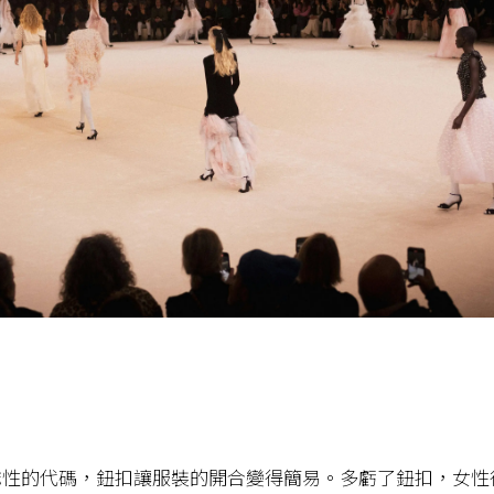
誌性的代碼，鈕扣讓服裝的開合變得簡易。多虧了鈕扣，女性