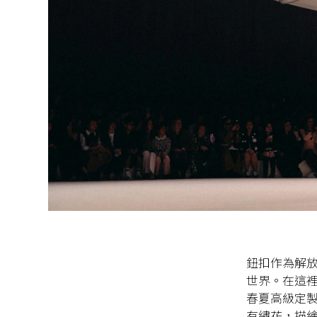
鈕扣作為解放的
世界。在這裡
春夏高級定
有繡花，描