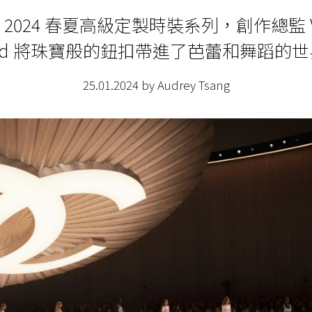
el 2024 春夏高級定製時裝系列，創作總監 Vir
ard 將珠寶般的鈕扣帶進了芭蕾和舞蹈的
25.01.2024 by Audrey Tsang