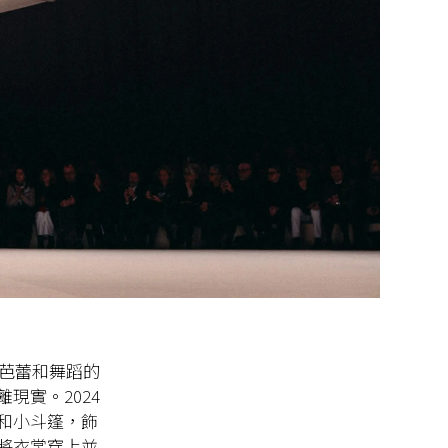
進了芭蕾和舞蹈的
現實。2024
和小斗篷，飾
將衣裳穿上並