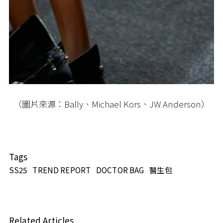
（圖片來源：Bally、Michael Kors、JW Anderson）
Tags
SS25
TREND REPORT
DOCTOR BAG
醫生包
Related Articles