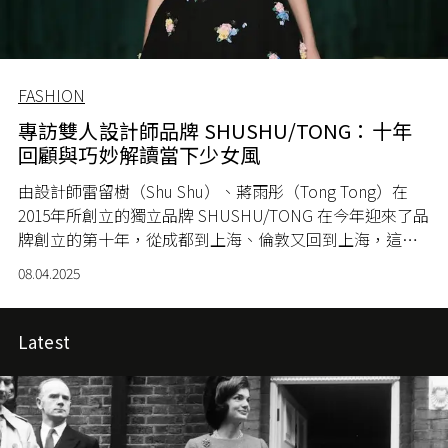
FASHION
專訪雙人設計師品牌 SHUSHU/TONG：十年
回顧與巧妙解讀當下少女風
由設計師雷留樹（Shu Shu）、蔣雨彤（Tong Tong）在
2015年所創立的獨立品牌 SHUSHU/TONG 在今年迎來了品
牌創立的第十年，從成都到上海、倫敦又回到上海，這對
年輕組合正在帶著品牌以令人驚喜的速度向前邁進，並透
08.04.2025
過對當下少女風的巧妙解讀，以及對製衣剪裁的精準把
控，成為中國新生代獨立設計師的代表。
Latest