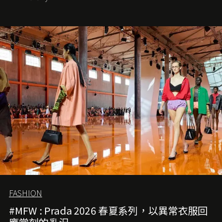
位。如果說每個女生的第一個夢想手袋是 Chanel，那 2.55
就是無可動搖的首選，不論70 年前還是 70 年後，大眾始終
愛它的雋永與優雅。那麼這個手袋是怎麼誕生的呢？又為
甚麼取名叫 2.55 ？今天就由《L'Officiel HK》帶你穿越流金
歲月，回顧 2.55 的誕生故事。
FASHION
#MFW : Prada 2026 春夏系列，以異常衣服回