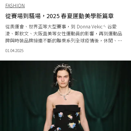
FASHION
從賽場到騷場，2025 春夏運動美學新篇章
從奧運會、世界盃等大型賽事，到 Donna Vekić、谷愛
淩、鄭欽文、大阪直美等女性運動員的影響，再到運動品
牌與時裝品牌接連不斷的聯乘系列全球疫情後，休閒、舒
適的風格完全融入女性的工作與生活。
01.04.2025