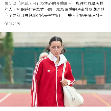
來到以「輕鬆度日」為核心的今季夏日，與往年風靡天橋
的人字拖高踭鞋等款式不同，2025 夏季的時尚鞋履潮流轉
向了更為自由與鬆弛的美學方向，一雙人字拖平底涼鞋既
具備夏日的清爽又有時尚的慵懶氣質。
06.04.2025