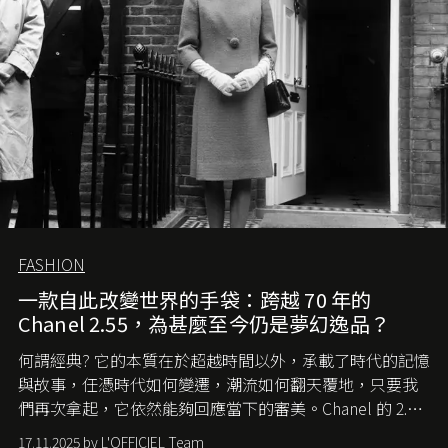
FASHION
一款自此改變世界的手袋：跨越 70 年的
Chanel 2.55，為甚麼至今仍是夢幻逸品？
何謂經典? 它的本質在於超越時間以外，承載了時代的記憶
與故事，任憑時代如何變遷，潮流如何翻天覆地，只要我
們再次拿起，它依然能夠回應當下的審美。Chanel 的 2.55
手袋更是這樣存在，自問世至今，一直有着舉足輕重的地
17.11.2025 by L'OFFICIEL Team