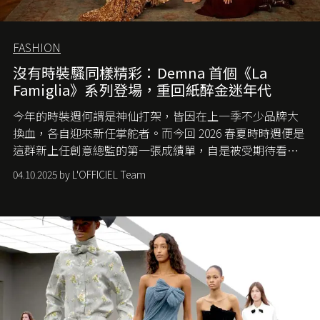
FASHION
沒有時裝騷同樣精彩：Demna 首個《La
Famiglia》系列登場，重回紙醉金迷年代
今年的時裝週何謂是神仙打架，皆因在上一季不少品牌大
換血，各自迎來新任掌舵者。而今回 2026 春夏時時週便是
這群新上任創意總監的第一張成績單，自是被受期待看他
們如何各顯神通。意大利老牌 Gucci 在過去幾個季度業績
04.10.2025 by L'OFFICIEL Team
難已救回，開雲集團任命成功曾翻轉 Balenciaga 的愛將
Demna Gvasalia 接手，複製過往的成功。當時消息一出集
團市值一日蒸發 30 億美元，大眾擔心走得太前的 Demna
會忽略品牌的美學基礎，最後變成三不像。而從剛剛推出
的首作所造成的話題及關注度，我們便知道 Demna 沒這麼
簡單，一個嶄新的 Gucci 時代已經展開！