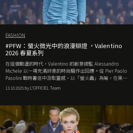
FASHION
#PFW：螢火微光中的浪漫辯證 ，Valentino
2026 春夏系列
在這個動盪的時代，
Valentino
的創意總監
Alessandro
Michele
以一場充滿詩意的時尚騷作出回應。從
Pier Paolo
Pasolini
戰時書信中汲取靈感，以「螢火蟲」為喻，在黑暗
中找尋希望的微光。
13.10.2025 by L'OFFICIEL Team