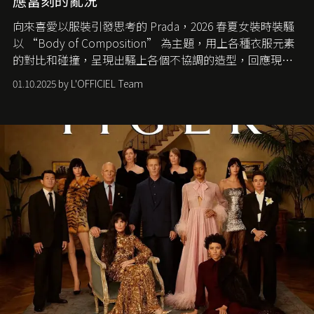
應當刻的亂況
向來喜愛以服裝引發思考的 Prada，2026 春夏女裝時裝騷
以 “Body of Composition” 為主題，用上各種衣服元素
的對比和碰撞，呈現出騷上各個不協調的造型，回應現今
社會各種資訊、文化超載的現象。
01.10.2025 by L'OFFICIEL Team