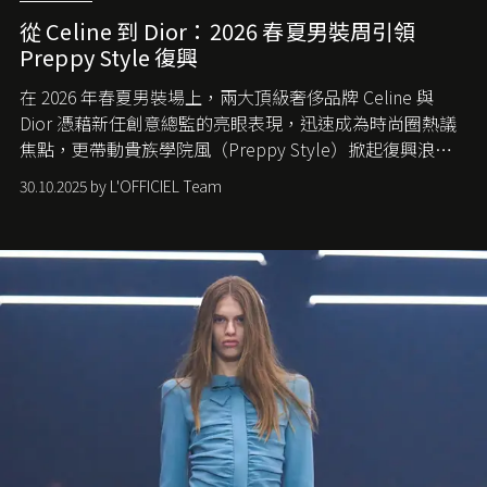
從 Celine 到 Dior：2026 春夏男裝周引領
Preppy Style 復興
在 2026 年春夏男裝場上，兩大頂級奢侈品牌 Celine 與
Dior 憑藉新任創意總監的亮眼表現，迅速成為時尚圈熱議
焦點，更帶動貴族學院風（Preppy Style）掀起復興浪
潮，讓這股經典風格再度回到大眾視線。
30.10.2025 by L'OFFICIEL Team