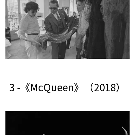
3 -《McQueen》（2018）