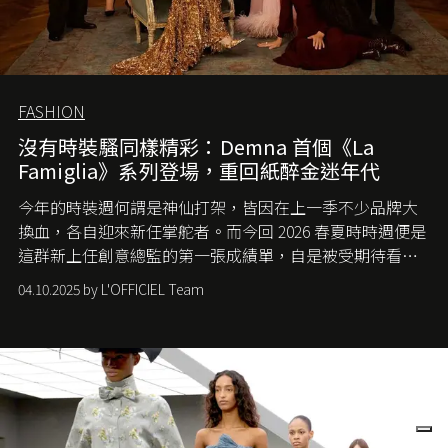
FASHION
沒有時裝騷同樣精彩：Demna 首個《La
Famiglia》系列登場，重回紙醉金迷年代
今年的時裝週何謂是神仙打架，皆因在上一季不少品牌大
換血，各自迎來新任掌舵者。而今回 2026 春夏時時週便是
這群新上任創意總監的第一張成績單，自是被受期待看他
們如何各顯神通。意大利老牌 Gucci 在過去幾個季度業績
04.10.2025 by L'OFFICIEL Team
難已救回，開雲集團任命成功曾翻轉 Balenciaga 的愛將
Demna Gvasalia 接手，複製過往的成功。當時消息一出集
團市值一日蒸發 30 億美元，大眾擔心走得太前的 Demna
會忽略品牌的美學基礎，最後變成三不像。而從剛剛推出
的首作所造成的話題及關注度，我們便知道 Demna 沒這麼
簡單，一個嶄新的 Gucci 時代已經展開！