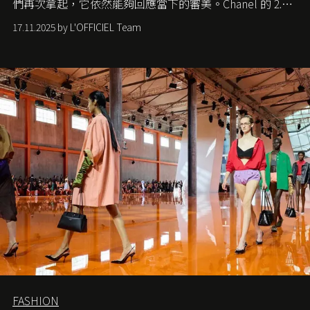
們再次拿起，它依然能夠回應當下的審美。Chanel 的 2.55
手袋更是這樣存在，自問世至今，一直有着舉足輕重的地
17.11.2025 by L'OFFICIEL Team
位。如果說每個女生的第一個夢想手袋是 Chanel，那 2.55
就是無可動搖的首選，不論70 年前還是 70 年後，大眾始終
愛它的雋永與優雅。那麼這個手袋是怎麼誕生的呢？又為
甚麼取名叫 2.55 ？今天就由《L'Officiel HK》帶你穿越流金
歲月，回顧 2.55 的誕生故事。
FASHION