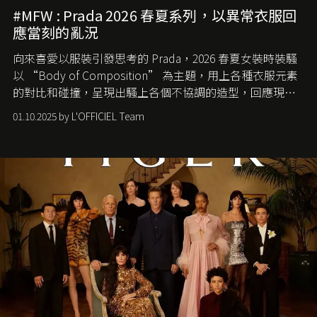
#MFW : Prada 2026 春夏系列，以異常衣服回
應當刻的亂況
向來喜愛以服裝引發思考的 Prada，2026 春夏女裝時裝騷
以 “Body of Composition” 為主題，用上各種衣服元素
的對比和碰撞，呈現出騷上各個不協調的造型，回應現今
社會各種資訊、文化超載的現象。
01.10.2025 by L'OFFICIEL Team