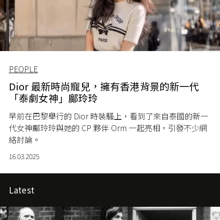
PEOPLE
Dior 最新時尚寵兒，擁有香港背景的新一代
「泰劇女神」鄺玲玲
早前在巴黎舉行的 Dior 時裝騷上，看到了來自泰國的新一
代女神鄺玲玲與她的 CP 夥伴 Orm 一起亮相，引發不少網
絡討論。
16.03.2025
Latest