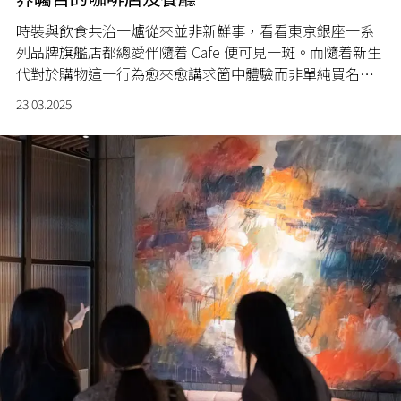
時裝與飲食共治一爐從來並非新鮮事，看看東京銀座一系
列品牌旗艦店都總愛伴隨着 Cafe 便可見一斑。而隨着新生
代對於購物這一行為愈來愈講求箇中體驗而非單純買名
牌，近來時裝與飲食之間的合作可謂已達至登峰造極之
23.03.2025
境，無論食物品質乃以創意度，均令人拍案叫絕，絕非供
人打卡便了事。現在一於盤點數個最讓你食指大動的案例
出來，保證眼界大開。