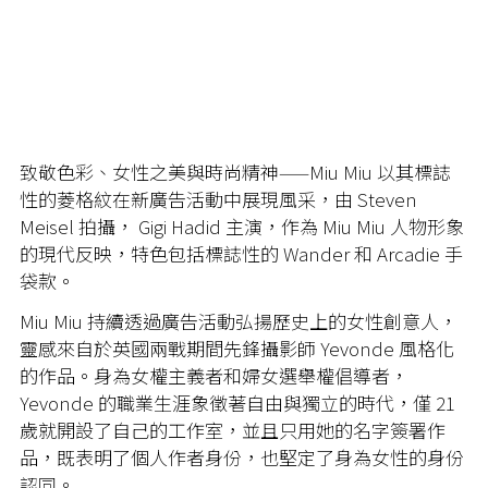
致敬色彩、女性之美與時尚精神——Miu Miu 以其標誌
性的菱格紋在新廣告活動中展現風采，由 Steven
Meisel 拍攝， Gigi Hadid 主演，作為 Miu Miu 人物形象
的現代反映，特色包括標誌性的 Wander 和 Arcadie 手
袋款。
Miu Miu
持續透過廣告活動弘揚歷史上的女性創意人，
靈感來自於英國兩戰期間先鋒攝影師
Yevonde
風格化
的作品。身為女權主義者和婦女選舉權倡導者，
Yevonde
的職業生涯象徵著自由與獨立的時代，僅
21
歲就開設了自己的工作室，並且只用她的名字簽署作
品，既表明了個人作者身份，也堅定了身為女性的身份
認同。