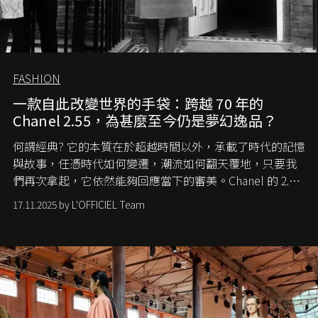
FASHION
一款自此改變世界的手袋：跨越 70 年的
Chanel 2.55，為甚麼至今仍是夢幻逸品？
何謂經典? 它的本質在於超越時間以外，承載了時代的記憶
與故事，任憑時代如何變遷，潮流如何翻天覆地，只要我
們再次拿起，它依然能夠回應當下的審美。Chanel 的 2.55
手袋更是這樣存在，自問世至今，一直有着舉足輕重的地
17.11.2025 by L'OFFICIEL Team
位。如果說每個女生的第一個夢想手袋是 Chanel，那 2.55
就是無可動搖的首選，不論70 年前還是 70 年後，大眾始終
愛它的雋永與優雅。那麼這個手袋是怎麼誕生的呢？又為
甚麼取名叫 2.55 ？今天就由《L'Officiel HK》帶你穿越流金
歲月，回顧 2.55 的誕生故事。