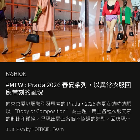
FASHION
#MFW : Prada 2026 春夏系列，以異常衣服回
應當刻的亂況
向來喜愛以服裝引發思考的 Prada，2026 春夏女裝時裝騷
以 “Body of Composition” 為主題，用上各種衣服元素
的對比和碰撞，呈現出騷上各個不協調的造型，回應現今
社會各種資訊、文化超載的現象。
01.10.2025 by L'OFFICIEL Team