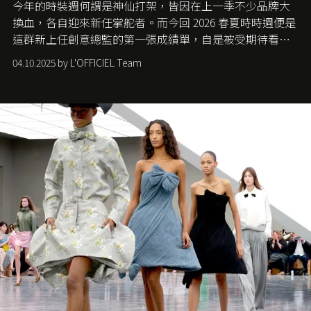
今年的時裝週何謂是神仙打架，皆因在上一季不少品牌大
換血，各自迎來新任掌舵者。而今回 2026 春夏時時週便是
這群新上任創意總監的第一張成績單，自是被受期待看他
們如何各顯神通。意大利老牌 Gucci 在過去幾個季度業績
04.10.2025 by L'OFFICIEL Team
難已救回，開雲集團任命成功曾翻轉 Balenciaga 的愛將
Demna Gvasalia 接手，複製過往的成功。當時消息一出集
團市值一日蒸發 30 億美元，大眾擔心走得太前的 Demna
會忽略品牌的美學基礎，最後變成三不像。而從剛剛推出
的首作所造成的話題及關注度，我們便知道 Demna 沒這麼
簡單，一個嶄新的 Gucci 時代已經展開！