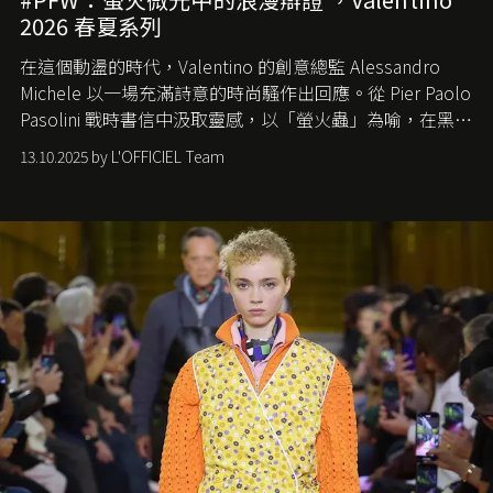
2026 春夏系列
在這個動盪的時代，
Valentino
的創意總監
Alessandro
Michele
以一場充滿詩意的時尚騷作出回應。從
Pier Paolo
Pasolini
戰時書信中汲取靈感，以「螢火蟲」為喻，在黑暗
中找尋希望的微光。
13.10.2025 by L'OFFICIEL Team