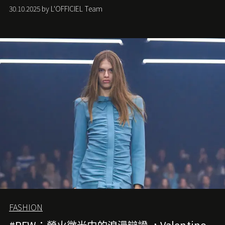
潮，讓這股經典風格再度回到大眾視線。
30.10.2025 by L'OFFICIEL Team
FASHION
#PFW：螢火微光中的浪漫辯證 ，Valentino