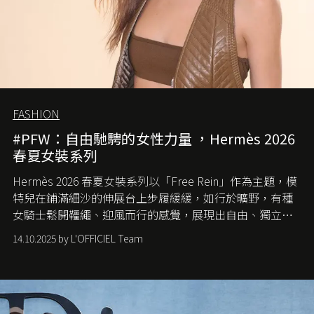
FASHION
#PFW：自由馳騁的女性力量 ，Hermès 2026
春夏女裝系列
Hermès 2026 春夏女裝系列以「Free Rein」作為主題，模
特兒在鋪滿細沙的伸展台上步履緩緩，如行於曠野，有種
女騎士鬆開韁繩、迎風而行的感覺，展現出自由、獨立與
從容的態度。
14.10.2025 by L'OFFICIEL Team