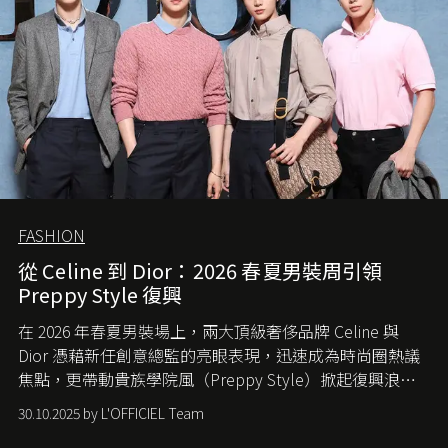
FASHION
從 Celine 到 Dior：2026 春夏男裝周引領
Preppy Style 復興
在 2026 年春夏男裝場上，兩大頂級奢侈品牌 Celine 與
Dior 憑藉新任創意總監的亮眼表現，迅速成為時尚圈熱議
焦點，更帶動貴族學院風（Preppy Style）掀起復興浪
潮，讓這股經典風格再度回到大眾視線。
30.10.2025 by L'OFFICIEL Team