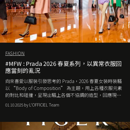
FASHION
#MFW : Prada 2026 春夏系列，以異常衣服回
應當刻的亂況
向來喜愛以服裝引發思考的 Prada，2026 春夏女裝時裝騷
以 “Body of Composition” 為主題，用上各種衣服元素
的對比和碰撞，呈現出騷上各個不協調的造型，回應現今
社會各種資訊、文化超載的現象。
01.10.2025 by L'OFFICIEL Team