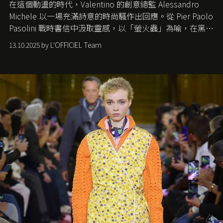
在這個動盪的時代，
Valentino
的創意總監
Alessandro
Michele
以一場充滿詩意的時尚騷作出回應。從
Pier Paolo
Pasolini
戰時書信中汲取靈感，以「螢火蟲」為喻，在黑暗
中找尋希望的微光。
13.10.2025 by L'OFFICIEL Team