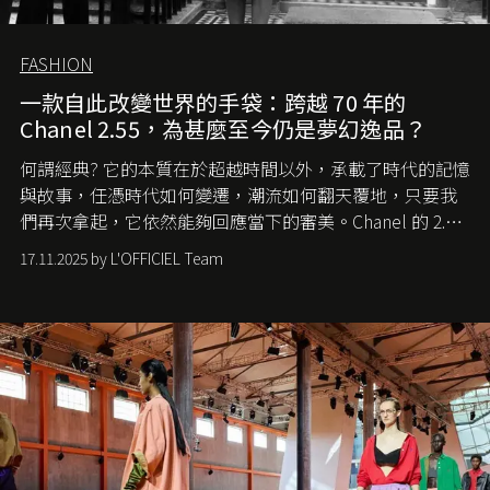
FASHION
一款自此改變世界的手袋：跨越 70 年的
Chanel 2.55，為甚麼至今仍是夢幻逸品？
何謂經典? 它的本質在於超越時間以外，承載了時代的記憶
與故事，任憑時代如何變遷，潮流如何翻天覆地，只要我
們再次拿起，它依然能夠回應當下的審美。Chanel 的 2.55
手袋更是這樣存在，自問世至今，一直有着舉足輕重的地
17.11.2025 by L'OFFICIEL Team
位。如果說每個女生的第一個夢想手袋是 Chanel，那 2.55
就是無可動搖的首選，不論70 年前還是 70 年後，大眾始終
愛它的雋永與優雅。那麼這個手袋是怎麼誕生的呢？又為
甚麼取名叫 2.55 ？今天就由《L'Officiel HK》帶你穿越流金
歲月，回顧 2.55 的誕生故事。