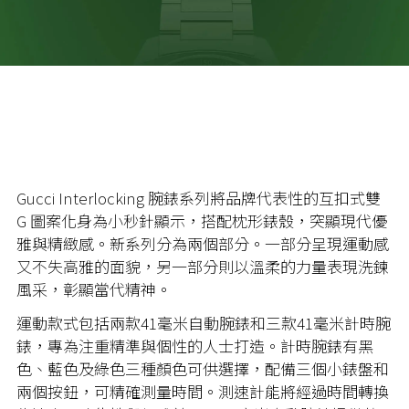
Gucci Interlocking 腕錶系列將品牌代表性的互扣式雙
G 圖案化身為小秒針顯示，搭配枕形錶殼，突顯現代優
雅與精緻感。新系列分為兩個部分。一部分呈現運動感
又不失高雅的面貌，另一部分則以溫柔的力量表現洗鍊
風采，彰顯當代精神。
運動款式包括兩款41毫米自動腕錶和三款41毫米計時腕
錶，專為注重精準與個性的人士打造。計時腕錶有黑
色、藍色及綠色三種顏色可供選擇，配備三個小錶盤和
兩個按鈕，可精確測量時間。測速計能將經過時間轉換