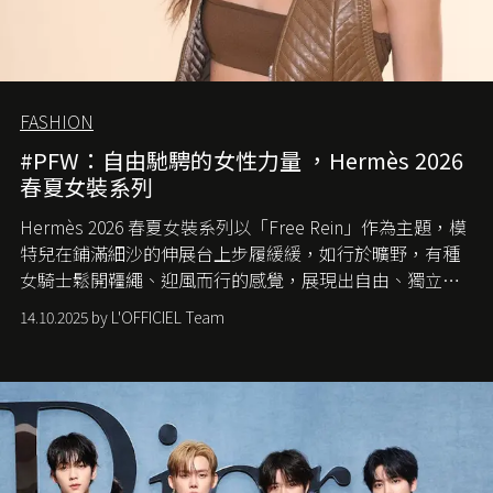
FASHION
#PFW：自由馳騁的女性力量 ，Hermès 2026
春夏女裝系列
Hermès 2026 春夏女裝系列以「Free Rein」作為主題，模
特兒在鋪滿細沙的伸展台上步履緩緩，如行於曠野，有種
女騎士鬆開韁繩、迎風而行的感覺，展現出自由、獨立與
從容的態度。
14.10.2025 by L'OFFICIEL Team