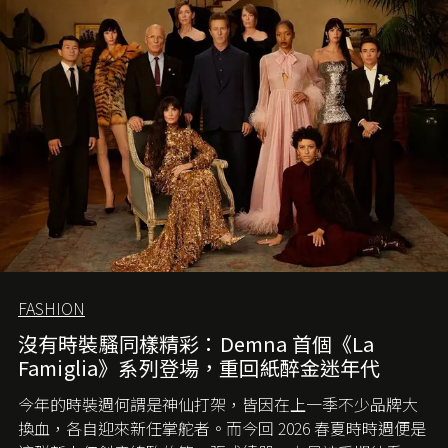
FASHION
沒有時裝騷同樣精彩：Demna 首個《La
Famiglia》系列登場，重回紙醉金迷年代
今年的時裝週何謂是神仙打架，皆因在上一季不少品牌大
換血，各自迎來新任掌舵者。而今回 2026 春夏時時週便是