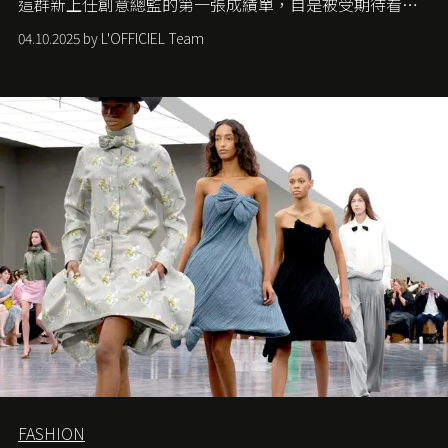
這群新上任創意總監的第一張成績單，自是被受期待看他
們如何各顯神通。意大利老牌 Gucci 在過去幾個季度業績
04.10.2025 by L'OFFICIEL Team
難已救回，開雲集團任命成功曾翻轉 Balenciaga 的愛將
Demna Gvasalia 接手，複製過往的成功。當時消息一出集
團市值一日蒸發 30 億美元，大眾擔心走得太前的 Demna
會忽略品牌的美學基礎，最後變成三不像。而從剛剛推出
的首作所造成的話題及關注度，我們便知道 Demna 沒這麼
簡單，一個嶄新的 Gucci 時代已經展開！
FASHION