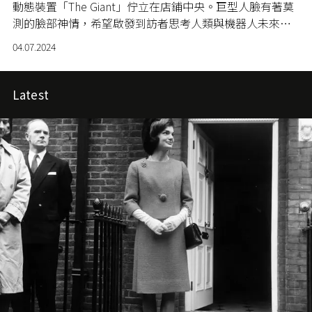
動態裝置「The Giant」佇立在店鋪中央。巨型人臉有著莫
測的臉部神情，希望啟發到訪者思考人類與機器人未來的
關係。
04.07.2024
Latest