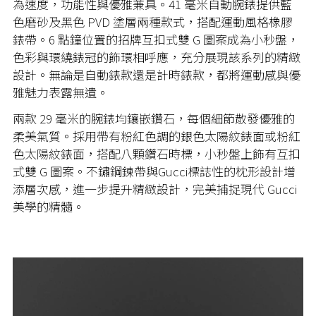
為速度，功能性與優雅兼具。41 毫米自動腕錶提供藍
色磨砂及黑色 PVD 塗層兩種款式，搭配運動風格橡膠
錶帶。6 點鐘位置的招牌互扣式雙 G 圖案成為小秒盤，
色彩與環繞錶冠的飾環相呼應，充分展現該系列的精緻
設計。無論是自動錶款還是計時錶款，都將運動感與優
雅魅力表露無遺。
兩款
29
毫米的腕錶均鑲嵌鑽石，每個細節散發優雅的
柔美氣質。採用帶有粉紅色調的銀色太陽紋錶面或粉紅
色太陽紋錶面，搭配八顆鑽石時標，小秒盤上飾有互扣
式雙
G
圖案。不鏽鋼鍊帶與
Gucci
標誌性的枕形設計增
添層次感，進一步提升精緻設計，完美捕捉現代
Gucci
美學的精髓。