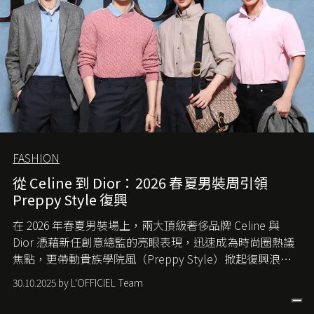
FASHION
從 Celine 到 Dior：2026 春夏男裝周引領
Preppy Style 復興
在 2026 年春夏男裝場上，兩大頂級奢侈品牌 Celine 與
Dior 憑藉新任創意總監的亮眼表現，迅速成為時尚圈熱議
焦點，更帶動貴族學院風（Preppy Style）掀起復興浪
潮，讓這股經典風格再度回到大眾視線。
30.10.2025 by L'OFFICIEL Team