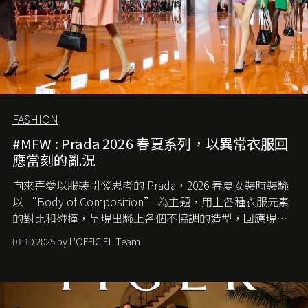
FASHION
#MFW : Prada 2026 春夏系列，以異常衣服回
應當刻的亂況
向來喜愛以服裝引發思考的 Prada，2026 春夏女裝時裝騷
以 “Body of Composition” 為主題，用上各種衣服元素
的對比和碰撞，呈現出騷上各個不協調的造型，回應現今
社會各種資訊、文化超載的現象。
01.10.2025 by L'OFFICIEL Team