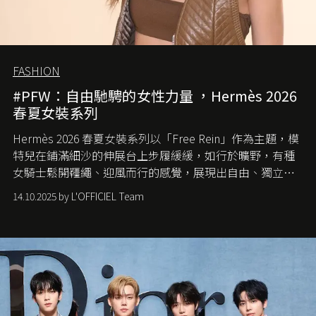
FASHION
#PFW：自由馳騁的女性力量 ，Hermès 2026
春夏女裝系列
Hermès 2026 春夏女裝系列以「Free Rein」作為主題，模
特兒在鋪滿細沙的伸展台上步履緩緩，如行於曠野，有種
女騎士鬆開韁繩、迎風而行的感覺，展現出自由、獨立與
從容的態度。
14.10.2025 by L'OFFICIEL Team