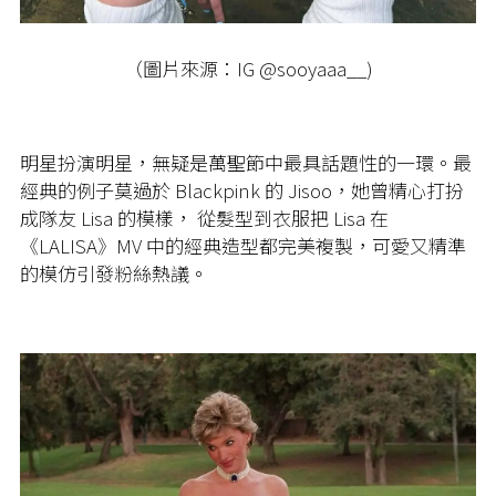
（圖片來源：IG @sooyaaa__)
明星扮演明星，無疑是萬聖節中最具話題性的一環。最
經典的例子莫過於 Blackpink 的 Jisoo，她曾精心打扮
成隊友 Lisa 的模樣， 從髮型到衣服把 Lisa 在
《LALISA》MV 中的經典造型都完美複製，可愛又精準
的模仿引發粉絲熱議。