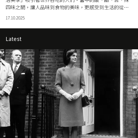
四味之間，讓人品味到食物的美味，更感受到生活的從容
與自在。今次為大家介紹從越南會安古城的傳統滋味，到
17.10.2025
馬來西亞甜點工藝的精緻呈現，再到泰式料理與北歐爆谷
創新碰撞的驚喜組合，來自東南亞的美食為香港食客們帶
來耳目一新的感官體驗。
Latest