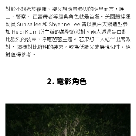
對於不想過於複雜、卻又想應景參與的明星而言，護
士、警察、 芭蕾舞者等經典角色就是首選。美國體操運
動員 Sunisa lee 和 Shyenne Lee 曾以黑白天鵝造型參
加 Heidi Klum 所主辦的萬聖節派對。兩人透過黑白對
比強烈的裝束，呼應芭蕾主題。 若果想二人結伴出席派
對， 這樣對比鮮明的裝束，較為低調又能展現個性，絕
對值得參考。
2. 電影角色