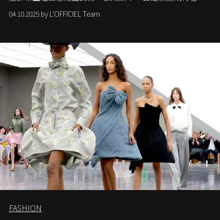
們如何各顯神通。意大利老牌 Gucci 在過去幾個季度業績
04.10.2025 by L'OFFICIEL Team
難已救回，開雲集團任命成功曾翻轉 Balenciaga 的愛將
Demna Gvasalia 接手，複製過往的成功。當時消息一出集
團市值一日蒸發 30 億美元，大眾擔心走得太前的 Demna
會忽略品牌的美學基礎，最後變成三不像。而從剛剛推出
的首作所造成的話題及關注度，我們便知道 Demna 沒這麼
簡單，一個嶄新的 Gucci 時代已經展開！
FASHION