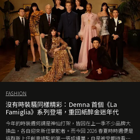
FASHION
沒有時裝騷同樣精彩：Demna 首個《La
Famiglia》系列登場，重回紙醉金迷年代
今年的時裝週何謂是神仙打架，皆因在上一季不少品牌大
換血，各自迎來新任掌舵者。而今回 2026 春夏時時週便是
這群新上任創意總監的第一張成績單，自是被受期待看他