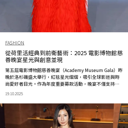
FASHION
從荷里活經典到前衛藝術：2025 電影博物館慈
善晚宴星光與創意並現
第五屆電影博物館慈善晚宴（Academy Museum Gala）昨
晚於洛杉磯盛大舉行，紅毯星光熠熠，吸引全球影迷與時
尚愛好者目光。作為年度重要募款活動，晚宴不僅支持電
影藝術保存及公共教育計劃，亦成為電影與時尚交織的年
19.10.2025
度盛事。