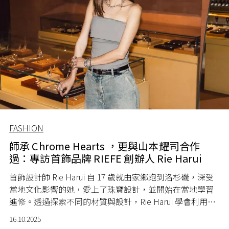
FASHION
師承 Chrome Hearts ，更與山本耀司合作
過：專訪首飾品牌 RIEFE 創辦人 Rie Harui
首飾設計師 Rie Harui 自 17 歲就由家鄉跑到洛杉磯，深受
當地文化影響的她，愛上了珠寶設計，並開始在當地學習
進修。透過探索不同的材質與設計，Rie Harui 學會利用首
飾設計來表達自己。後來回到日本，成立了自家品牌
16.10.2025
RIEFE JEWELLERY，甚至有幸獲得山本耀司邀請合作。