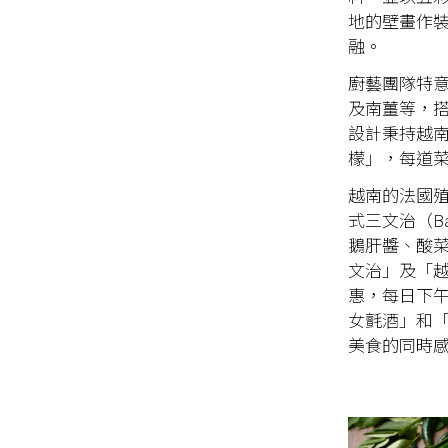
地的壁畫作
融。
廚藝團隊特
及南薑等，
設計秉持越
檬」，每道
越南的法國
式三文治（Ba
鵝肝醬、酸
文治」及「越式
惠，每日下午
女氈酒」和「舢
美食的同時感