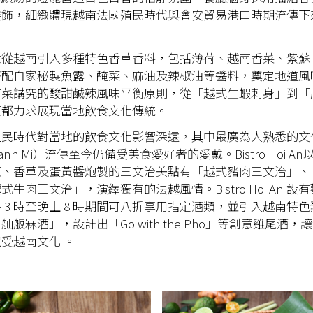
裝飾，細緻體現越南法國殖民時代與會安貿易港口時期流傳下
意從越南引入多種特色香草香料，包括薄荷、越南香菜、紫蘇
搭配自家秘製魚露、醃菜、麻油及辣椒油等醬料，奠定地道風
南菜講究的酸甜鹹辣風味平衡原則，從「越式生蝦刺身」到「
菜都力求展現當地飲食文化傳統。
殖民時代對當地的飲食文化影響深遠，其中最廣為人熟悉的文
nh Mi）流傳至今仍備受美食愛好者的愛戴。Bistro Hoi A
菜、香草及蛋黃醬炮製的三文治美點有「越式豬肉三文治」、
牛肉三文治」，演繹獨有的法越風情。Bistro Hoi An 設
 3 時至晚上 8 時期間可八折享用指定酒類，並引入越南特
舨冧酒」，設計出「Go with the Pho」等創意雞尾酒，
受越南文化 。