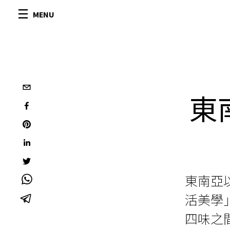
MENU
東
東南亞
活美學
四味之