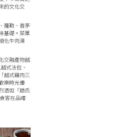
來的文化交
、羅勒、香茅
味基礎。菜單
順化牛肉湯
化交融產物越
n以越式法包、
「越式雞肉三
有歡樂時光優
色烈酒如「趙氏
讓食客在品嚐