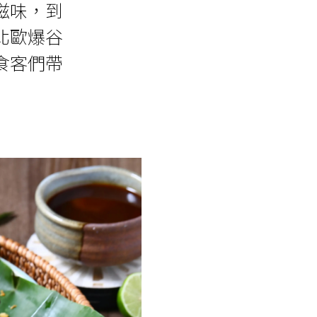
滋味，到
北歐爆谷
食客們帶