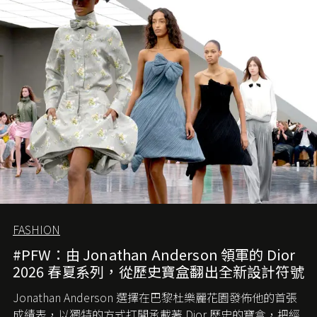
會忽略品牌的美學基礎，最後變成三不像。而從剛剛推出
的首作所造成的話題及關注度，我們便知道 Demna 沒這麼
簡單，一個嶄新的 Gucci 時代已經展開！
FASHION
#PFW：由 Jonathan Anderson 領軍的 Dior
2026 春夏系列，從歷史寶盒翻出全新設計符號
Jonathan Anderson 選擇在巴黎杜樂麗花園發佈他的首張
成績表，以獨特的方式打開承載著 Dior 歷史的寶盒，把經