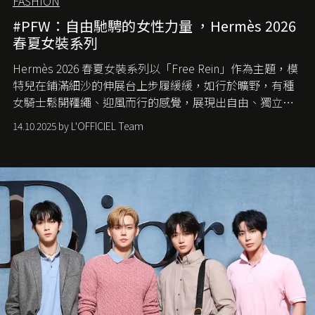
FASHION
#PFW：自由馳騁的女性力量 ，Hermès 2026
春夏女裝系列
Hermès 2026 春夏女裝系列以「Free Rein」作為主題，模
特兒在鋪滿細沙的伸展台上步履緩緩，如行於曠野，有種
女騎士鬆開韁繩、迎風而行的感覺，展現出自由、獨立與
從容的態度。
14.10.2025 by L'OFFICIEL Team