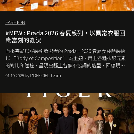
FASHION
#MFW : Prada 2026 春夏系列，以異常衣服回
應當刻的亂況
向來喜愛以服裝引發思考的 Prada，2026 春夏女裝時裝騷
以 “Body of Composition” 為主題，用上各種衣服元素
的對比和碰撞，呈現出騷上各個不協調的造型，回應現今
社會各種資訊、文化超載的現象。
01.10.2025 by L'OFFICIEL Team