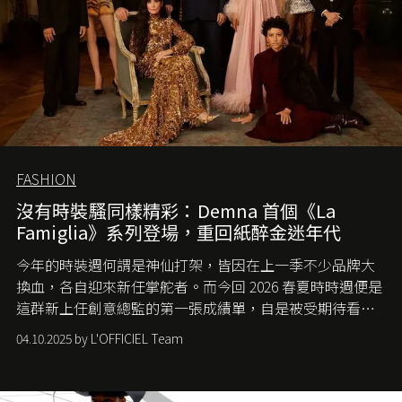
FASHION
沒有時裝騷同樣精彩：Demna 首個《La
Famiglia》系列登場，重回紙醉金迷年代
今年的時裝週何謂是神仙打架，皆因在上一季不少品牌大
換血，各自迎來新任掌舵者。而今回 2026 春夏時時週便是
這群新上任創意總監的第一張成績單，自是被受期待看他
們如何各顯神通。意大利老牌 Gucci 在過去幾個季度業績
04.10.2025 by L'OFFICIEL Team
難已救回，開雲集團任命成功曾翻轉 Balenciaga 的愛將
Demna Gvasalia 接手，複製過往的成功。當時消息一出集
團市值一日蒸發 30 億美元，大眾擔心走得太前的 Demna