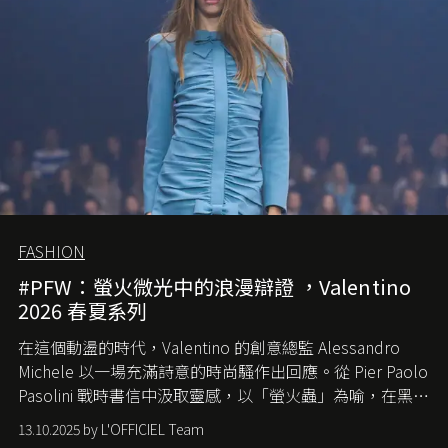
FASHION
#PFW：螢火微光中的浪漫辯證 ，Valentino
2026 春夏系列
在這個動盪的時代，
Valentino
的創意總監
Alessandro
Michele
以一場充滿詩意的時尚騷作出回應。從
Pier Paolo
Pasolini
戰時書信中汲取靈感，以「螢火蟲」為喻，在黑暗
中找尋希望的微光。
13.10.2025 by L'OFFICIEL Team