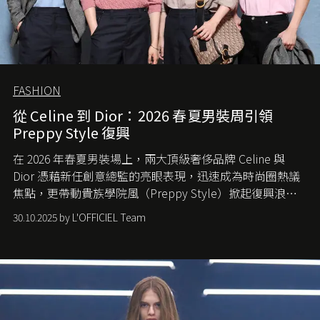
FASHION
從 Celine 到 Dior：2026 春夏男裝周引領
Preppy Style 復興
在 2026 年春夏男裝場上，兩大頂級奢侈品牌 Celine 與
Dior 憑藉新任創意總監的亮眼表現，迅速成為時尚圈熱議
焦點，更帶動貴族學院風（Preppy Style）掀起復興浪
潮，讓這股經典風格再度回到大眾視線。
30.10.2025 by L'OFFICIEL Team