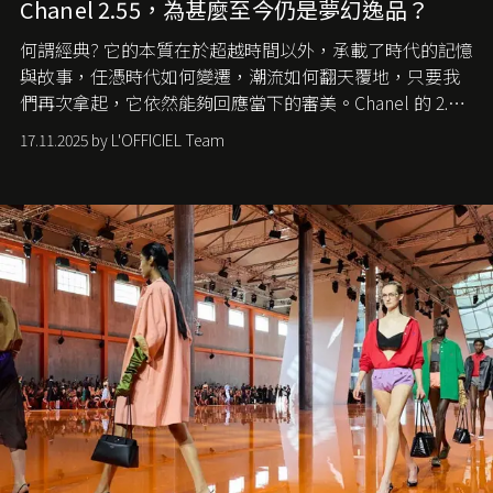
Chanel 2.55，為甚麼至今仍是夢幻逸品？
何謂經典? 它的本質在於超越時間以外，承載了時代的記憶
與故事，任憑時代如何變遷，潮流如何翻天覆地，只要我
們再次拿起，它依然能夠回應當下的審美。Chanel 的 2.55
手袋更是這樣存在，自問世至今，一直有着舉足輕重的地
17.11.2025 by L'OFFICIEL Team
位。如果說每個女生的第一個夢想手袋是 Chanel，那 2.55
就是無可動搖的首選，不論70 年前還是 70 年後，大眾始終
愛它的雋永與優雅。那麼這個手袋是怎麼誕生的呢？又為
甚麼取名叫 2.55 ？今天就由《L'Officiel HK》帶你穿越流金
歲月，回顧 2.55 的誕生故事。