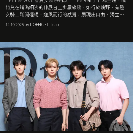
Hermès 2026 春夏女裝系列以「Free Rein」作為主題，模
特兒在鋪滿細沙的伸展台上步履緩緩，如行於曠野，有種
女騎士鬆開韁繩、迎風而行的感覺，展現出自由、獨立與
從容的態度。
14.10.2025 by L'OFFICIEL Team