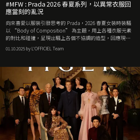
#MFW : Prada 2026 春夏系列，以異常衣服回
應當刻的亂況
向來喜愛以服裝引發思考的 Prada，2026 春夏女裝時裝騷
以 “Body of Composition” 為主題，用上各種衣服元素
的對比和碰撞，呈現出騷上各個不協調的造型，回應現今
社會各種資訊、文化超載的現象。
01.10.2025 by L'OFFICIEL Team