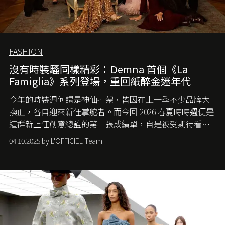
FASHION
沒有時裝騷同樣精彩：Demna 首個《La
Famiglia》系列登場，重回紙醉金迷年代
今年的時裝週何謂是神仙打架，皆因在上一季不少品牌大
換血，各自迎來新任掌舵者。而今回 2026 春夏時時週便是
這群新上任創意總監的第一張成績單，自是被受期待看他
們如何各顯神通。意大利老牌 Gucci 在過去幾個季度業績
04.10.2025 by L'OFFICIEL Team
難已救回，開雲集團任命成功曾翻轉 Balenciaga 的愛將
Demna Gvasalia 接手，複製過往的成功。當時消息一出集
團市值一日蒸發 30 億美元，大眾擔心走得太前的 Demna
會忽略品牌的美學基礎，最後變成三不像。而從剛剛推出
的首作所造成的話題及關注度，我們便知道 Demna 沒這麼
簡單，一個嶄新的 Gucci 時代已經展開！