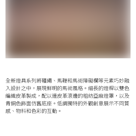
全新燈具系列將韁繩、馬鞭和馬術障礙欄等元素巧妙融
入設計之中，展現鮮明的馬術風格。細長的燈桿以雙色
編織皮革製成，配以連皮革滾邊的粗紡亞麻燈罩，以及
青銅色飾面仿舊底座。低調獨特的外觀創意展示不同質
感、物料和色彩的互動。