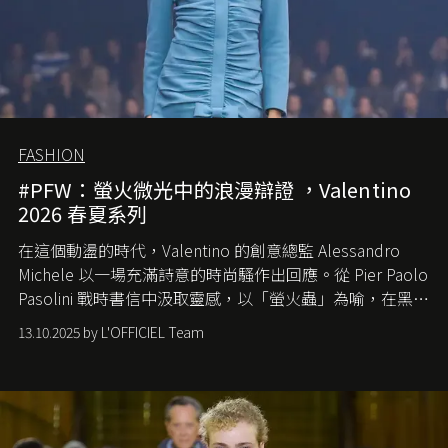
FASHION
#PFW：螢火微光中的浪漫辯證 ，Valentino
2026 春夏系列
在這個動盪的時代，
Valentino
的創意總監
Alessandro
Michele
以一場充滿詩意的時尚騷作出回應。從
Pier Paolo
Pasolini
戰時書信中汲取靈感，以「螢火蟲」為喻，在黑暗
中找尋希望的微光。
13.10.2025 by L'OFFICIEL Team