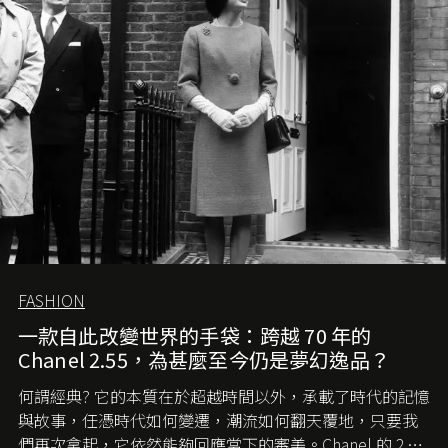
FASHION
一款自此改變世界的手袋：跨越 70 年的
Chanel 2.55，為甚麼至今仍是夢幻逸品？
何謂經典? 它的本質在於超越時間以外，承載了時代的記憶
與故事，任憑時代如何變遷，潮流如何翻天覆地，只要我
們再次拿起，它依然能夠回應當下的審美。Chanel 的 2.55