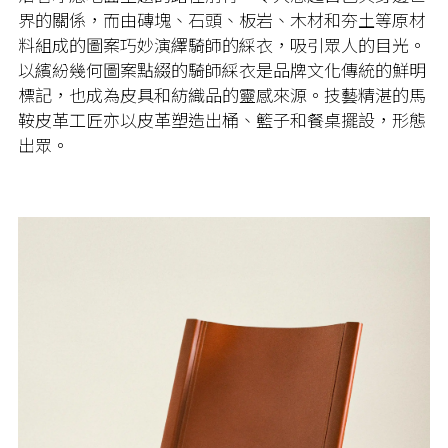
界的關係，而由磚塊、石頭、板岩、木材和夯土等原材
料組成的圖案巧妙演繹騎師的綵衣，吸引眾人的目光。
以繽紛幾何圖案點綴的騎師綵衣是品牌文化傳統的鮮明
標記，也成為皮具和紡織品的靈感來源。技藝精湛的馬
鞍皮革工匠亦以皮革塑造出桶、籃子和餐桌擺設，形態
出眾。