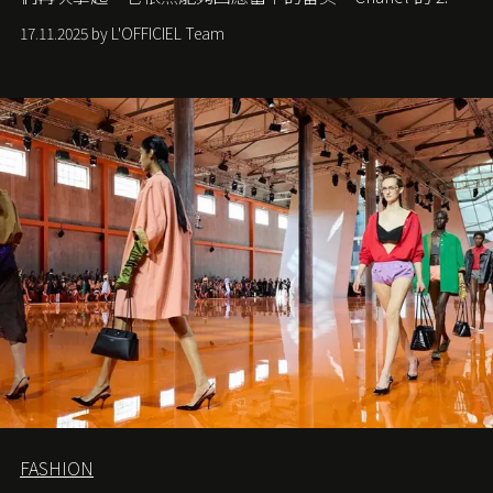
手袋更是這樣存在，自問世至今，一直有着舉足輕重的地
17.11.2025 by L'OFFICIEL Team
位。如果說每個女生的第一個夢想手袋是 Chanel，那 2.55
就是無可動搖的首選，不論70 年前還是 70 年後，大眾始終
愛它的雋永與優雅。那麼這個手袋是怎麼誕生的呢？又為
甚麼取名叫 2.55 ？今天就由《L'Officiel HK》帶你穿越流金
歲月，回顧 2.55 的誕生故事。
FASHION