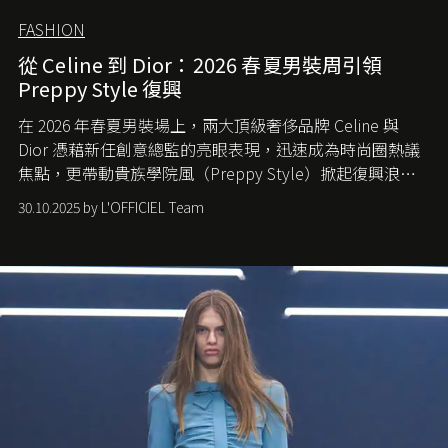
FASHION
從 Celine 到 Dior：2026 春夏男裝周引領
Preppy Style 復興
在 2026 年春夏男裝場上，兩大頂級奢侈品牌 Celine 與
Dior 憑藉新任創意總監的亮眼表現，迅速成為時尚圈熱議
焦點，更帶動貴族學院風（Preppy Style）掀起復興浪
潮，讓這股經典風格再度回到大眾視線。
30.10.2025 by L'OFFICIEL Team