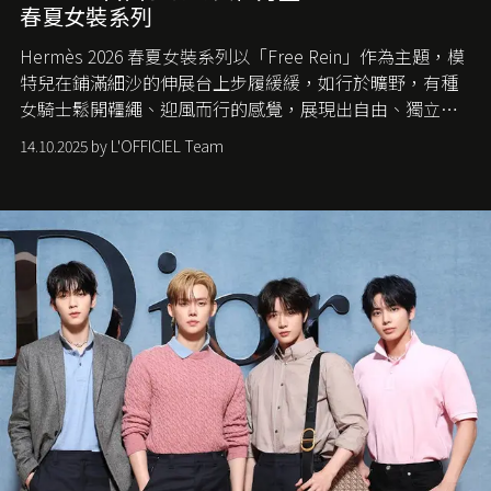
春夏女裝系列
Hermès 2026 春夏女裝系列以「Free Rein」作為主題，模
特兒在鋪滿細沙的伸展台上步履緩緩，如行於曠野，有種
女騎士鬆開韁繩、迎風而行的感覺，展現出自由、獨立與
從容的態度。
14.10.2025 by L'OFFICIEL Team