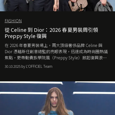
FASHION
從 Celine 到 Dior：2026 春夏男裝周引領
Preppy Style 復興
在 2026 年春夏男裝場上，兩大頂級奢侈品牌 Celine 與
Dior 憑藉新任創意總監的亮眼表現，迅速成為時尚圈熱議
焦點，更帶動貴族學院風（Preppy Style）掀起復興浪
潮，讓這股經典風格再度回到大眾視線。
30.10.2025 by L'OFFICIEL Team