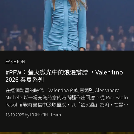
FASHION
#PFW：螢火微光中的浪漫辯證 ，Valentino
2026 春夏系列
在這個動盪的時代，
Valentino
的創意總監
Alessandro
Michele
以一場充滿詩意的時尚騷作出回應。從
Pier Paolo
Pasolini
戰時書信中汲取靈感，以「螢火蟲」為喻，在黑暗
中找尋希望的微光。
13.10.2025 by L'OFFICIEL Team