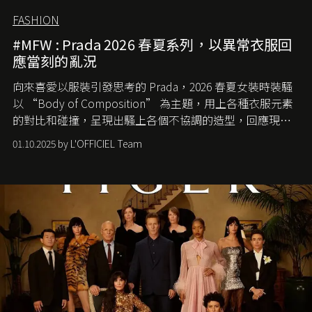
FASHION
#MFW : Prada 2026 春夏系列，以異常衣服回
應當刻的亂況
向來喜愛以服裝引發思考的 Prada，2026 春夏女裝時裝騷
以 “Body of Composition” 為主題，用上各種衣服元素
的對比和碰撞，呈現出騷上各個不協調的造型，回應現今
社會各種資訊、文化超載的現象。
01.10.2025 by L'OFFICIEL Team