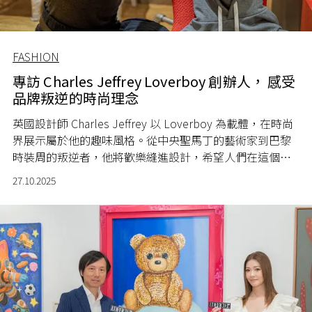
FASHION
專訪 Charles Jeffrey Loverboy 創辦人， 感受
品牌叛逆的時尚理念
英國設計師 Charles Jeffrey 以 Loverboy 為載體，在時尚
界展示屬於他的趣味風格。從中央聖馬丁的藝術家到巴黎
時裝周的叛逆者，他將歡樂縫進設計，希望人們在這個不
穩定的時代看到他的作品也能會心一笑。
27.10.2025