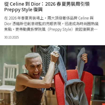
從 Celine 到 Dior：2026 春夏男裝周引領
Preppy Style 復興
在 2026 年春夏男裝場上，兩大頂級奢侈品牌 Celine 與
Dior 憑藉新任創意總監的亮眼表現，迅速成為時尚圈熱議
焦點，更帶動貴族學院風（Preppy Style）掀起復興浪
潮，讓這股經典風格再度回到大眾視線。
30.10.2025