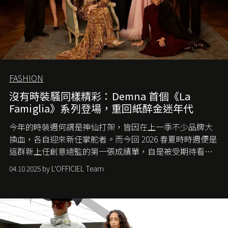
FASHION
沒有時裝騷同樣精彩：Demna 首個《La
Famiglia》系列登場，重回紙醉金迷年代
今年的時裝週何謂是神仙打架，皆因在上一季不少品牌大
換血，各自迎來新任掌舵者。而今回 2026 春夏時時週便是
這群新上任創意總監的第一張成績單，自是被受期待看他
們如何各顯神通。意大利老牌 Gucci 在過去幾個季度業績
04.10.2025 by L'OFFICIEL Team
難已救回，開雲集團任命成功曾翻轉 Balenciaga 的愛將
Demna Gvasalia 接手，複製過往的成功。當時消息一出集
團市值一日蒸發 30 億美元，大眾擔心走得太前的 Demna
會忽略品牌的美學基礎，最後變成三不像。而從剛剛推出
的首作所造成的話題及關注度，我們便知道 Demna 沒這麼