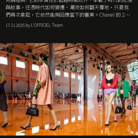
與故事，任憑時代如何變遷，潮流如何翻天覆地，只要我
們再次拿起，它依然能夠回應當下的審美。Chanel 的 2.55
手袋更是這樣存在，自問世至今，一直有着舉足輕重的地
17.11.2025 by L'OFFICIEL Team
位。如果說每個女生的第一個夢想手袋是 Chanel，那 2.55
就是無可動搖的首選，不論70 年前還是 70 年後，大眾始終
愛它的雋永與優雅。那麼這個手袋是怎麼誕生的呢？又為
甚麼取名叫 2.55 ？今天就由《L'Officiel HK》帶你穿越流金
歲月，回顧 2.55 的誕生故事。