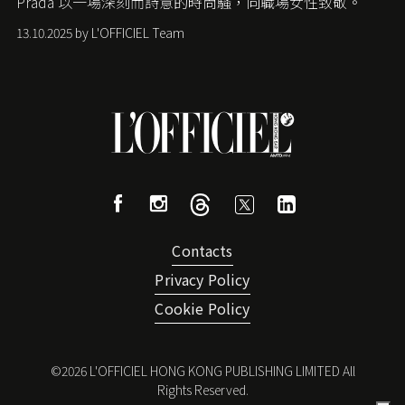
Prada
以一場深刻而詩意的時尚騷，向職場女性致敬。
13.10.2025 by L'OFFICIEL Team
Contacts
Privacy Policy
Cookie Policy
©
2026
L'OFFICIEL HONG KONG PUBLISHING LIMITED All
Rights Reserved.