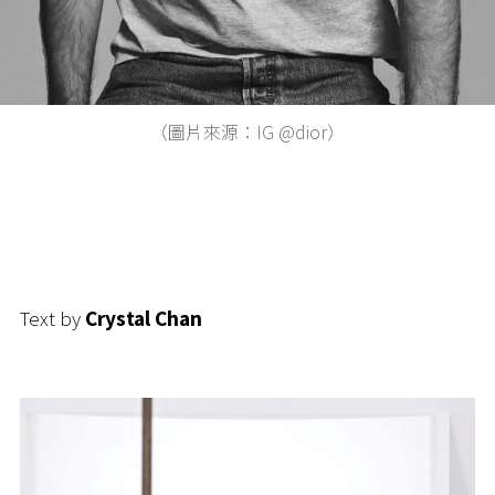
（圖片來源：IG @dior）
Text by
Crystal Chan