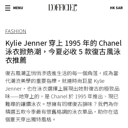
MENU
HK SAR
FASHION
Kylie Jenner 穿上 1995 年的 Chanel
泳衣掀熱潮，今夏必收 5 款復古風泳
衣推薦
復古風潮正悄悄滲透進生活的每一個角落，成為當
代潮流美學的重要指標。就連時尚巨星 Kylie
Jenner，也在泳衣選擇上展現出她對復古的極致品
味——她穿上的，是 Chanel 於 1995 年推出、現已
難尋的鑲鑽泳衣。想擁有同樣復古韻味？我們為你
精選五款今季最有懷舊格調的泳衣單品，助你在這
個夏天穿出獨特風格。