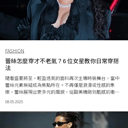
FASHION
蕾絲怎麼穿才不老氣？6 位女星教你日常穿搭
法
隨着盛夏將至，輕盈透氣的面料再次主導時裝舞台，當中
蕾絲元素無疑成為焦點所在。不再僅是浪漫或性感的象
徵，蕾絲展現出更多元的風貌，從甜美精緻到酷感前衛，
無不體現出蕾絲的可塑性。Rihanna、Freen 以至 Jennie、
08.05.2025
Lisa，甚至 Minnie 與水原希子名人們示範，到街拍示範，
皆以蕾絲入型入格地演繹出截然不同的時尚態度。