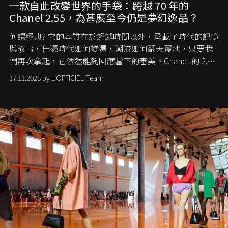
一款自此改變世界的手袋：跨越 70 年的
Chanel 2.55，為甚麼至今仍是夢幻逸品？
何謂經典? 它的本質在於超越時間以外，承載了時代的記憶
與故事，任憑時代如何變遷，潮流如何翻天覆地，只要我
們再次拿起，它依然能夠回應當下的審美。Chanel 的 2.55
手袋更是這樣存在，自問世至今，一直有着舉足輕重的地
17.11.2025 by L'OFFICIEL Team
位。如果說每個女生的第一個夢想手袋是 Chanel，那 2.55
就是無可動搖的首選，不論70 年前還是 70 年後，大眾始終
愛它的雋永與優雅。那麼這個手袋是怎麼誕生的呢？又為
甚麼取名叫 2.55 ？今天就由《L'Officiel HK》帶你穿越流金
歲月，回顧 2.55 的誕生故事。