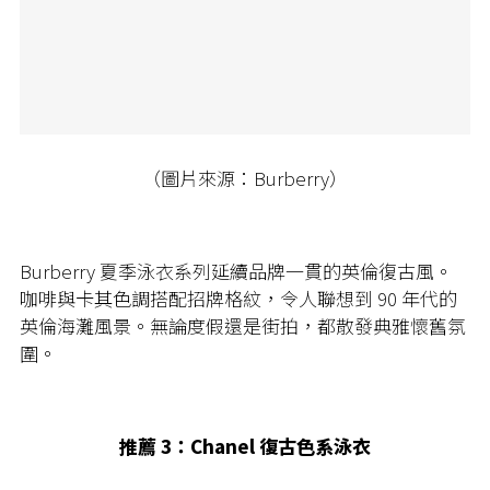
（圖片來源：Burberry）
Burberry 夏季泳衣系列延續品牌一貫的英倫復古風。
咖啡與卡其色調搭配招牌格紋，令人聯想到 90 年代的
英倫海灘風景。無論度假還是街拍，都散發典雅懷舊氛
圍。
推薦 3：Chanel 復古色系泳衣