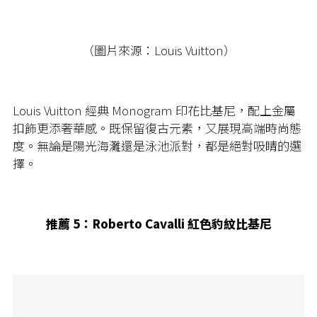
（圖片來源：Louis Vuitton）
Louis Vuitton 經典 Monogram 印花比基尼，配上金屬
扣飾更添奢華感。既保留復古元素，又展現高端時尚態
度。無論是陽光海灘還是泳池派對，都是絕對吸睛的選
擇。
推薦 5：Roberto Cavalli 紅色豹紋比基尼