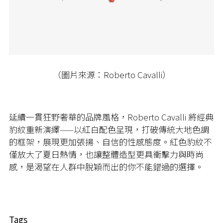
（圖片來源：Roberto Cavalli）
延續一貫狂野奢華的品牌風格，Roberto Cavalli 將經典
豹紋重新演繹——以紅白配色呈現，打破傳統大地色調
的框架，展現更加張揚、自信的性感態度。紅色豹紋不
僅放大了夏日熱情，也讓整體造型更具衝擊力與時尚
感，是渴望在人群中脫穎而出的你不能錯過的選擇。
Tags