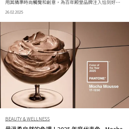
用其精準時尚觸覺和創意，為百年殿堂品牌注入恰到好處
的潮流新意。
26.02.2025
BEAUTY & WELLNESS
最溫柔自然的色調！2025 年度代表色 - Mocha