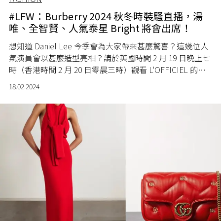
#LFW：Burberry 2024 秋冬時裝騷直播，湯
唯、全智賢、人氣泰星 Bright 將會出席！
想知道 Daniel Lee 今季會為大家帶來甚麼驚喜？這幾位人
氣演員會以甚麼造型亮相？請於英國時間 2 月 19 日晚上七
時（香港時間 2 月 20 日零晨三時）觀看 L'OFFICIEL 的同
步直播！
18.02.2024