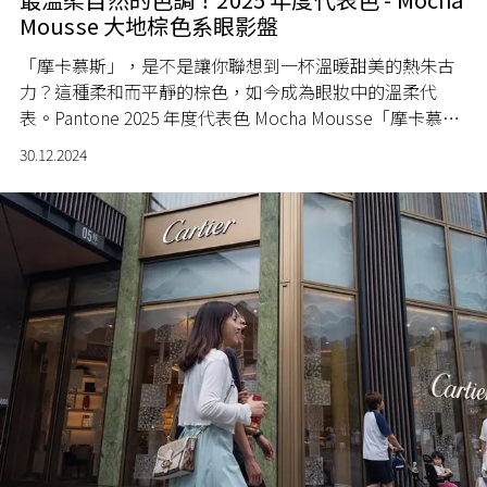
Mousse 大地棕色系眼影盤
「摩卡慕斯」，是不是讓你聯想到一杯溫暖甜美的熱朱古
力？這種柔和而平靜的棕色，如今成為眼妝中的溫柔代
表。Pantone 2025 年度代表色 Mocha Mousse「摩卡慕
斯」，給人低調且溫暖的感覺。讓我們一起來看看這個秋
30.12.2024
冬季節，如何用 Mocha Mousse 棕色系眼影盤打造雅緻的
眼妝吧！