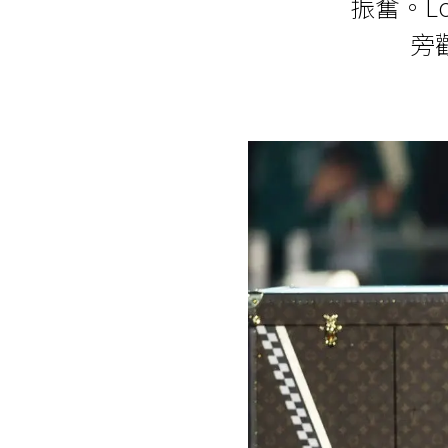
振奮。Lo
旁