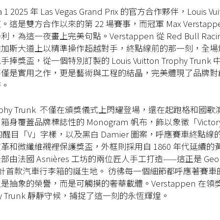
 1 2025 年 Las Vegas Grand Prix 的官方合作夥伴，Louis Vu
這是雙方合作以來的第 22 場賽事，而冠軍 Max Verstapp
為這一夜畫上完美句點。Verstappen 從 Red Bull Raci
維加斯大道上以精準操作超越對手，終點線前的那一刻，全場
獎盃，從一個特別訂製的 Louis Vuitton Trophy Trun
不僅是實用之作，更是藝術與工程的結晶，完美體現了品牌對
持。
ophy Trunk 不僅在頒獎儀式上閃耀登場，還在起跑格和國
身覆蓋品牌標誌性的 Monogram 帆布，飾以象徵「Victor
n」的醒目「V」字樣，以及黑白 Damier 圖案，呼應賽車終點
革和微纖維襯裡保護獎盃，外框則採用自 1860 年代延續的
法國 Asnières 工坊的兩位匠人手工打造——這正是 Georges
 年設計首款汽車行李箱的誕生地。 彷彿每一個細節都呼應著賽
是抽象的榮譽，而是可觸摸的奢華載體。Verstappen 在
hy Trunk 靜靜守候，捕捉了這一刻的永恆輝煌。