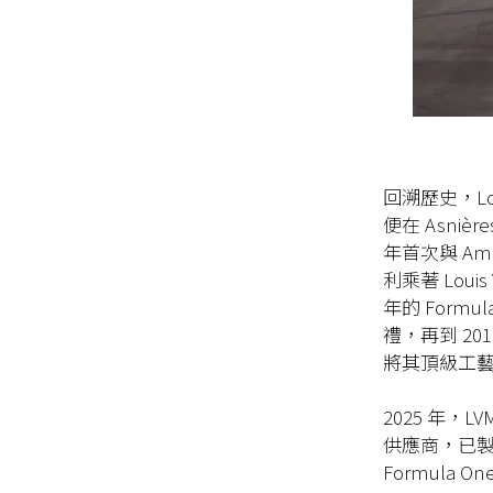
回溯歷史，Lou
便在 Asni
年首次與 Amer
利乘著 Loui
年的 Formula
禮，再到 2010、
將其頂級工
2025 年，LV
供應商，已製作 
Formula One