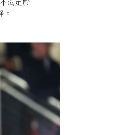
，從不滿足於
峰。