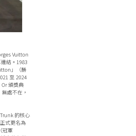
s Vuitton
連結。1983
uitton」（勝
1 至 2024
 d’Or 頒獎典
tton 無處不在，
 Trunk 的核心
x（正式更名為
ix（冠軍