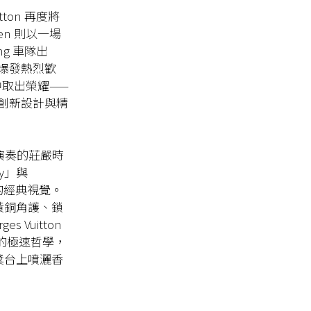
itton 再度將
en 則以一場
ng 車隊出
爆發熱烈歡
k 中取出榮耀——
創新設計與精
歌演奏的莊嚴時
y」與
線的經典視覺。
黃銅角護、鎖
 Vuitton
車的極速哲學，
領獎台上噴灑香