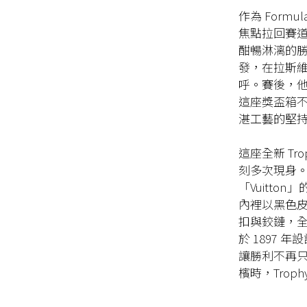
作為 Formula
焦點拉回賽道。
酣暢淋漓的勝利，
發，在拉斯
呼。賽後，他手捧
這座獎盃箱
湛工藝的堅
這座全新 Tr
刻多次現身。箱
「Vuitto
內裡以黑色皮
扣與鉸鏈，全部由
於 1897
讓勝利不再只
檳時，Trop