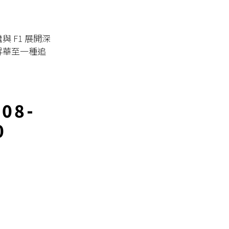
相繼與 F1 展開深
昇華至一種追
908-
0