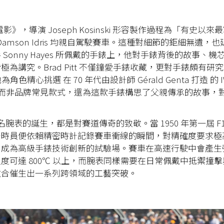
電影》，導演 Joseph Kosinski 形容製作過程為「有史以
tt 與 Damson Idris 均親自駕駛賽車。這種對細節的鉅細無遺
 Sonny Hayes 所佩戴的手錶上，他對手錶背後的故事、
極為講究。Brad Pitt 不僅鐘愛手錶收藏，更對手錶頗有研
角色精心挑選 在 70 年代由設計師 Gérald Genta 打造 的 
 款，而非品牌常見款式，還為這款手錶構思了父親傳承的故事，
聯名腕表的誕生，都是對賽道傳奇的致敬。當 1950 年第一屆 F
時員便依賴精密時計記錄賽車衝線的瞬間，對精確度要求極高
，成為高級手錶技術創新的試驗場。賽車在高速行駛中會產生
度可達 800℃ 以上，而腕表同樣需要在日常佩戴中抵禦撞
重合催生出一系列跨領域的工藝突破。