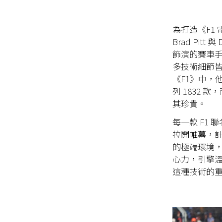
為打造《F1 
Brad Pi
飾演的賽車手
多技術細節皆
《F1》中，他為
列 1832
其珍貴。
每一款 F1 
拉開帷幕，計
的極端環境
心力，引擎溫
這種技術的