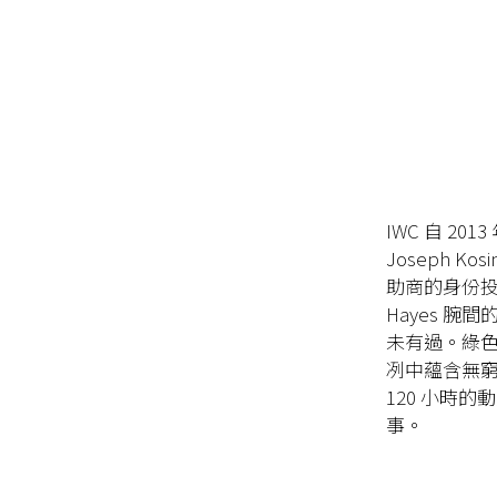
IWC 自 20
Joseph K
助商的身份投
Hayes 腕
未有過。綠色
冽中蘊含無窮力
120 小時
事。