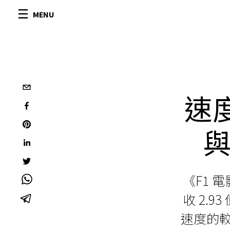
MENU
速
《F1
收 2.
速度的較量