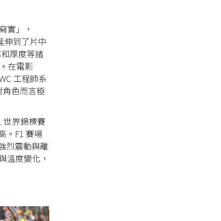
來最寫實」，
，也延伸到了片中
機芯和厚度等諸
究。在電影
IWC 工程師系
對角色而言極
1 世界錦標賽
。F1 賽場
強烈震動與離
擊與溫度變化，