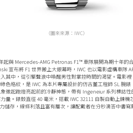
（圖來來源：IWC）
13 年起與 Mercedes-AMG Petronas F1™ 車隊展開為期十
osinski 宣布將 F1 世界搬上大銀幕時，IWC 也以電影虛構車隊 A
入其中，從引擎聲浪中喚醒男性對掌控時間的渴望。電影裡，S
間的綠色格紋，是 IWC 為本片專屬設計的仿古董工程師 SL 腕
象徵起跑燈亮起前的冷靜神態，帶有 Ingeneiur 系列標誌
量。錶殼直徑 40 毫米，搭載 IWC 32111 自製自動上鍊
的動力儲存，線條利落且富有層次，讓配戴者在分秒滴答中書寫