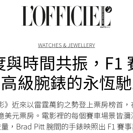
WATCHES & JEWELLERY
度與時間共振，F1 
與高級腕錶的永恆馳
 電影》近來以雷霆萬鈞之勢登上票房榜首，
93 億美元票房。電影裡的每個賽車場景皆
，Brad Pitt 腕間的手錶映照出 F1 