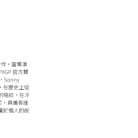
年的合作。當導演
PXGP 官方贊
onny
錶，在歷史上從
性的格紋，在冷
機芯，具備長達
屬於個人的故